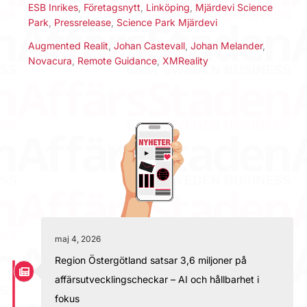
ESB Inrikes
,
Företagsnytt
,
Linköping
,
Mjärdevi Science
Park
,
Pressrelease
,
Science Park Mjärdevi
Augmented Realit
,
Johan Castevall
,
Johan Melander
,
Novacura
,
Remote Guidance
,
XMReality
maj 4, 2026
Region Östergötland satsar 3,6 miljoner på
affärsutvecklingscheckar – AI och hållbarhet i
fokus