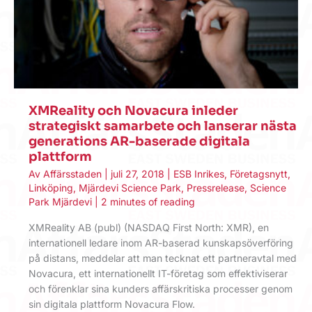
XMReality och Novacura inleder
strategiskt samarbete och lanserar nästa
generations AR-baserade digitala
plattform
Av
Affärsstaden
|
juli 27, 2018
|
ESB Inrikes
,
Företagsnytt
,
Linköping
,
Mjärdevi Science Park
,
Pressrelease
,
Science
Park Mjärdevi
|
2 minutes of reading
XMReality AB (publ) (NASDAQ First North: XMR), en
internationell ledare inom AR-baserad kunskapsöverföring
på distans, meddelar att man tecknat ett partneravtal med
Novacura, ett internationellt IT-företag som effektiviserar
och förenklar sina kunders affärskritiska processer genom
sin digitala plattform Novacura Flow.