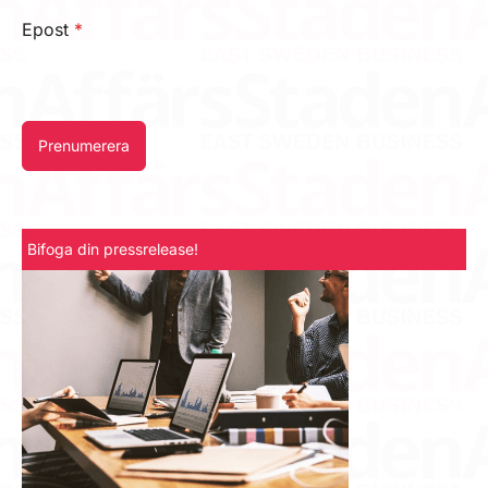
Epost
*
Prenumerera
Bifoga din pressrelease!