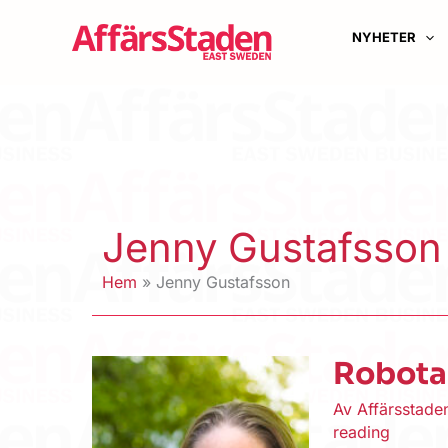
Hoppa
till
NYHETER
innehåll
Jenny Gustafsson
Hem
Jenny Gustafsson
Robotar
Av
Affärsstad
reading