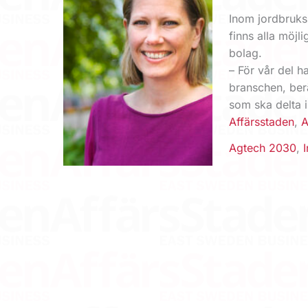
Inom jordbruksi
finns alla möjl
bolag.
– För vår del h
branschen, ber
som ska delta 
Affärsstaden
,
A
Agtech 2030
,