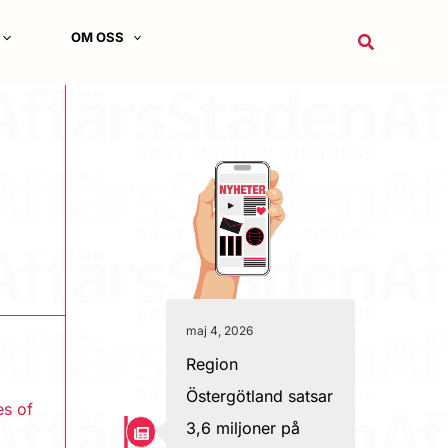
OM OSS
Sök
maj 4, 2026
Region
Östergötland satsar
es of
3,6 miljoner på