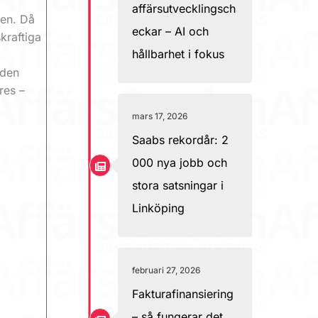
affärsutvecklingsch
den. Då
eckar – AI och
kraftiga
hållbarhet i fokus
 den
res –
mars 17, 2026
Saabs rekordår: 2
000 nya jobb och
stora satsningar i
Linköping
februari 27, 2026
Fakturafinansiering
– så fungerar det