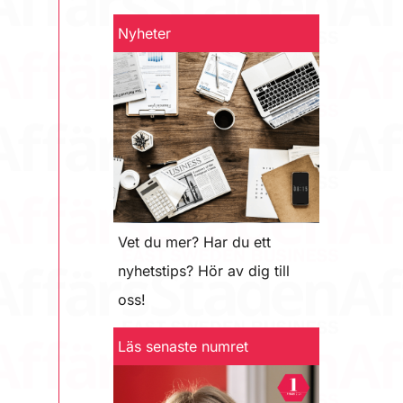
Nyheter
Vet du mer? Har du ett
nyhetstips? Hör av dig till
oss!
Läs senaste numret