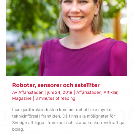
Robotar, sensorer och satelliter
Av
Affärsstaden
|
juni 24, 2019
|
Affärsstaden
,
Artiklar
,
Magazine
|
3 minutes of reading
Inom jordbruksindustrin kommer det att ske mycket
teknikinförsel i framtiden. Då finns alla möjligheter för
Sverige att ligga i framkant och skapa konkurrenskraftiga
bolag.