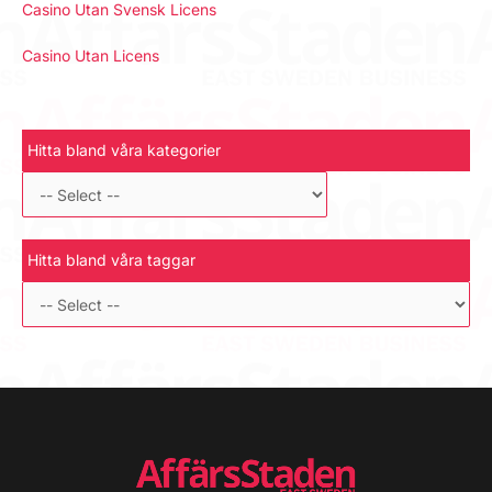
Casino Utan Svensk Licens
Casino Utan Licens
Hitta bland våra kategorier
Hitta bland våra taggar