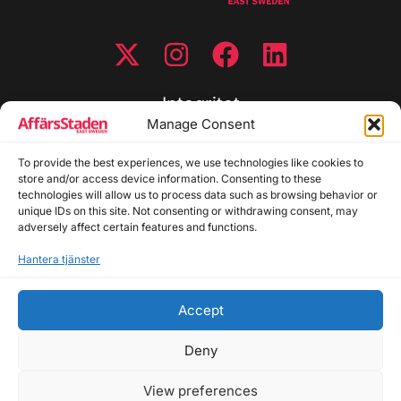
Integritet
Manage Consent
Integritetspolicy
To provide the best experiences, we use technologies like cookies to
Cookiepolicy
store and/or access device information. Consenting to these
Disclaimer
technologies will allow us to process data such as browsing behavior or
Redaktionell policy
unique IDs on this site. Not consenting or withdrawing consent, may
Utgivarinformation
adversely affect certain features and functions.
Hantera tjänster
Kontakta oss
Accept
Allmänna frågor: info@affarsstaden.se | Tipsa
redaktionen: tips@affarsstaden.se | Annonsera:
Deny
annons@affarsstaden.se
View preferences
© 2026 Affärsstaden.se | 2025 Alla rättigheter