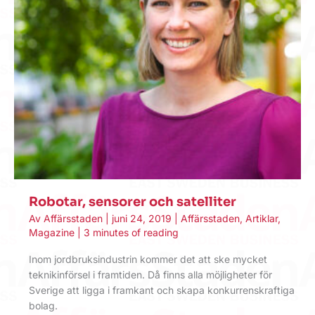
Robotar, sensorer och satelliter
Av
Affärsstaden
|
juni 24, 2019
|
Affärsstaden
,
Artiklar
,
Magazine
|
3 minutes of reading
Inom jordbruksindustrin kommer det att ske mycket
teknikinförsel i framtiden. Då finns alla möjligheter för
Sverige att ligga i framkant och skapa konkurrenskraftiga
bolag.