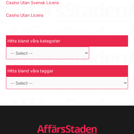
Casino Utan Svensk Licens
Casino Utan Licens
Hitta bland våra kategorier
Hitta bland våra taggar