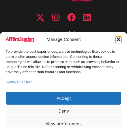
Integritet
Manage Consent
Integritetspolicy
To provide the best experiences, we use technologies like cookies to
Cookiepolicy
store and/or access device information. Consenting to these
Disclaimer
technologies will allow us to process data such as browsing behavior or
Redaktionell policy
unique IDs on this site. Not consenting or withdrawing consent, may
Utgivarinformation
adversely affect certain features and functions.
Hantera tjänster
Kontakta oss
Accept
Allmänna frågor: info@affarsstaden.se | Tipsa
redaktionen: tips@affarsstaden.se | Annonsera:
Deny
annons@affarsstaden.se
View preferences
© 2026 Affärsstaden.se | 2025 Alla rättigheter