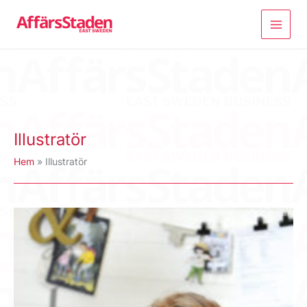
Hoppa
till
innehåll
Illustratör
Hem
Illustratör