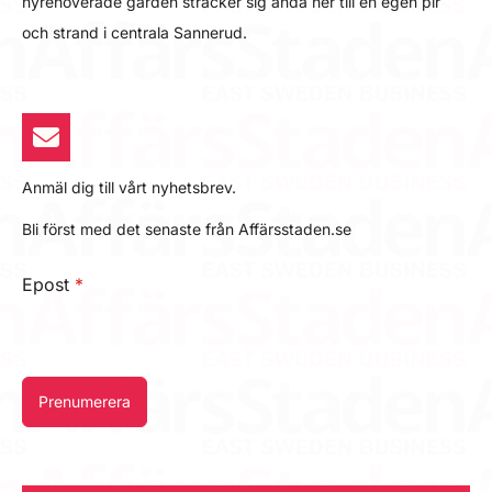
nyrenoverade gården sträcker sig ända ner till en egen pir
och strand i centrala Sannerud.
Anmäl dig till vårt nyhetsbrev.
Bli först med det senaste från Affärsstaden.se
Epost
*
Prenumerera