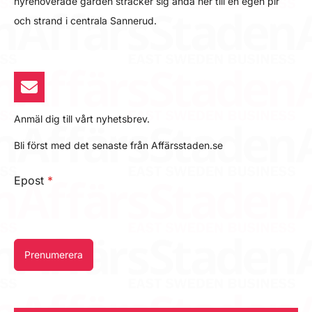
nyrenoverade gården sträcker sig ända ner till en egen pir
och strand i centrala Sannerud.
Anmäl dig till vårt nyhetsbrev.
Bli först med det senaste från Affärsstaden.se
Epost
*
Prenumerera