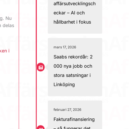
affärsutvecklingsch
eckar – AI och
ng. Nu
hållbarhet i fokus
m delas
mars 17, 2026
ken i
Saabs rekordår: 2
000 nya jobb och
stora satsningar i
Linköping
februari 27, 2026
Fakturafinansiering
– så fungerar det