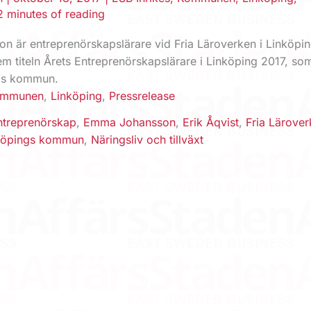
2 minutes of reading
 är entreprenörskapslärare vid Fria Läroverken i Linköpi
em titeln Årets Entreprenörskapslärare i Linköping 2017, so
ngs kommun.
ommunen
,
Linköping
,
Pressrelease
entreprenörskap
,
Emma Johansson
,
Erik Åqvist
,
Fria Lärover
köpings kommun
,
Näringsliv och tillväxt