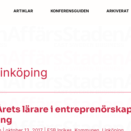
ARTIKLAR
KONFERENSGUIDEN
ARKIVERAT
Linköping
ets lärare i entreprenörskap
ing
en
|
oktober 13, 2017
|
ESB Inrikes
,
Kommunen
,
Linköping
,