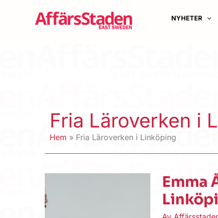
Hoppa
till
NYHETER
innehåll
Fria Läroverken i 
Hem
Fria Läroverken i Linköping
Emma År
Linköp
Av
Affärsstad