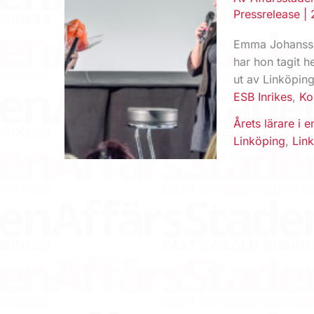
Pressrelease
|
Emma Johansson
har hon tagit h
ut av Linköpi
ESB Inrikes
,
K
Årets lärare i 
Linköping
,
Lin