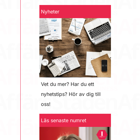
Nyheter
Vet du mer? Har du ett
nyhetstips? Hör av dig till
oss!
Läs senaste numret