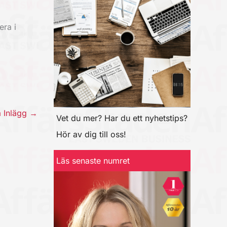
era i
a Inlägg
→
Vet du mer? Har du ett nyhetstips?
Hör av dig till oss!
Läs senaste numret