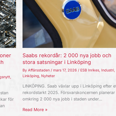
joner
Saabs rekordår: 2 000 nya jobb och
ch
stora satsningar i Linköping
By
Affärsstaden
/
mars 17, 2026
/
ESB Inrikes
,
Industri
,
Linköping
,
Nyheter
gsnytt
,
LINKÖPING. Saab växlar upp i Linköping efter et
rekordstarkt 2025. Försvarskoncernen planerar
stan
omkring 2 000 nya jobb i staden under…
kar för
kan
Read More »