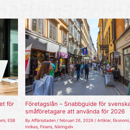
et för
Företagslån – Snabbguide för svensk
småföretagare att använda för 2026
omi
,
ESB
By
Affärsstaden
/
februari 26, 2026
/
Artiklar
,
Ekonomi
Inrikes
,
Finans
,
Näringsliv