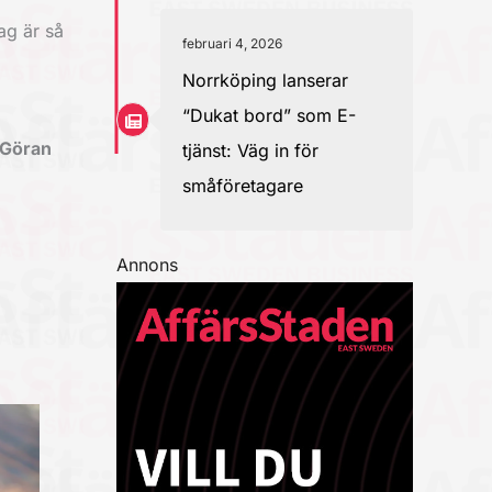
ag är så
februari 4, 2026
Norrköping lanserar
“Dukat bord” som E-
-Göran
tjänst: Väg in för
småföretagare
Annons