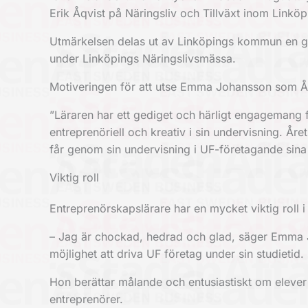
Erik Åqvist på Näringsliv och Tillväxt inom Link
Utmärkelsen delas ut av Linköpings kommun en g
under Linköpings Näringslivsmässa.
Motiveringen för att utse Emma Johansson som År
”Läraren har ett gediget och härligt engagemang 
entreprenöriell och kreativ i sin undervisning. Å
får genom sin undervisning i UF-företagande sina e
Viktig roll
Entreprenörskapslärare har en mycket viktig roll i a
– Jag är chockad, hedrad och glad, säger Emma J
möjlighet att driva UF företag under sin studietid.
Hon berättar målande och entusiastiskt om elever 
entreprenörer.