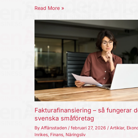
Read More »
Fakturafinansiering – så fungerar d
svenska småföretag
By
Affärsstaden
/
februari 27, 2026
/
Artiklar
,
Ekon
Inrikes
,
Finans
,
Näringsliv