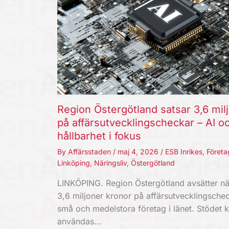
Region Östergötland satsar 3,6 mil
på affärsutvecklingscheckar – AI o
hållbarhet i fokus
By
Affärsstaden
/
maj 4, 2026
/
ESB Inrikes
,
Företa
Linköping
,
Näringsliv
,
Östergötland
LINKÖPING. Region Östergötland avsätter nä
3,6 miljoner kronor på affärsutvecklingschec
små och medelstora företag i länet. Stödet 
användas…