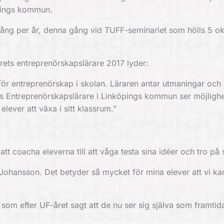
öpings kommun.
ång per år, denna gång vid TUFF-seminariet som hölls 5 o
ets entreprenörskapslärare 2017 lyder:
för entreprenörskap i skolan. Läraren antar utmaningar och
rets Entreprenörskapslärare i Linköpings kommun ser möjligh
lever att växa i sitt klassrum.”
tt coacha eleverna till att våga testa sina idéer och tro på s
ohansson. Det betyder så mycket för mina elever att vi k
som efter UF-året sagt att de nu ser sig själva som framtid