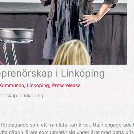
eprenörskap i Linköping
Kommunen
,
Linköping
,
Pressrelease
nörskap i Linköping
e företagande som ett framtida karriärval. Utan engagerade 
tt lyfta någon lärare som utmärkt sig under året med detta pri