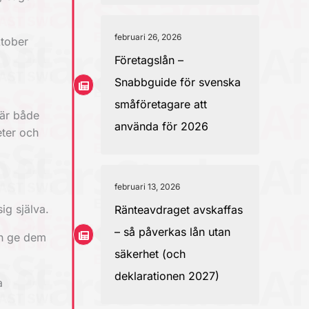
februari 26, 2026
ktober
Företagslån –
Snabbguide för svenska
småföretagare att
 är både
använda för 2026
eter och
februari 13, 2026
ig själva.
Ränteavdraget avskaffas
– så påverkas lån utan
an ge dem
säkerhet (och
deklarationen 2027)
a