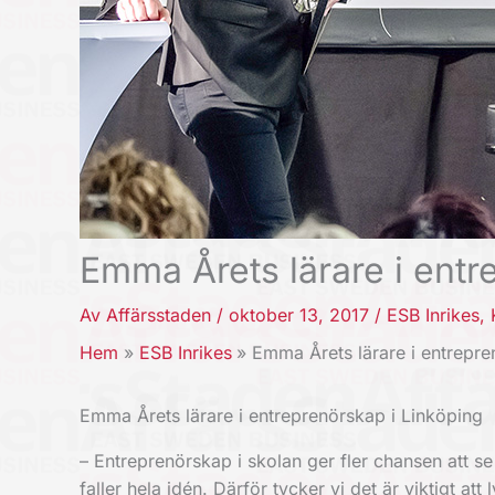
Emma Årets lärare i entr
Av
Affärsstaden
/
oktober 13, 2017
/
ESB Inrikes
,
Hem
ESB Inrikes
Emma Årets lärare i entrepre
Emma Årets lärare i entreprenörskap i Linköping
– Entreprenörskap i skolan ger fler chansen att s
faller hela idén. Därför tycker vi det är viktigt a