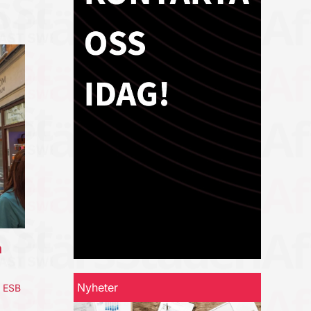
a
Nyheter
,
ESB