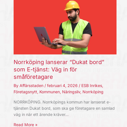
Norrköping lanserar “Dukat bord”
som E-tjänst: Väg in för
småföretagare
By
Affärsstaden
/
februari 4, 2026
/
ESB Inrikes
,
Företagsnytt
,
Kommunen
,
Näringsliv
,
Norrköping
NORRKÖPING. Norrköpings kommun har lanserat e-
tjänsten Dukat bord, som ska ge företagare en samlad
väg in när ett ärende kräver…
Read More »