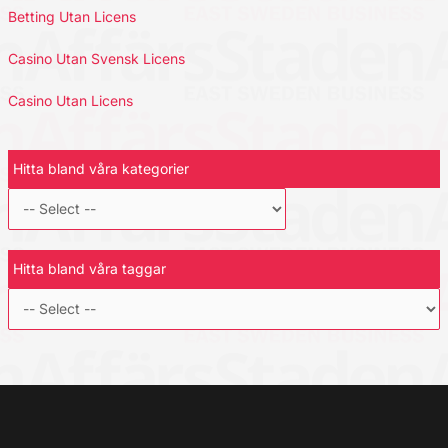
Betting Utan Licens
Casino Utan Svensk Licens
Casino Utan Licens
Hitta bland våra kategorier
Hitta bland våra taggar