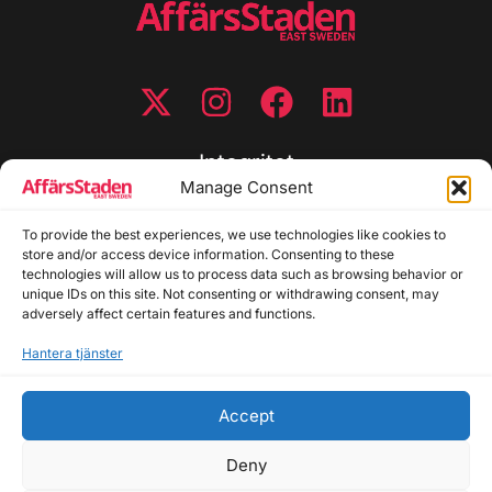
Integritet
Manage Consent
Integritetspolicy
Cookiepolicy
To provide the best experiences, we use technologies like cookies to
store and/or access device information. Consenting to these
Disclaimer
technologies will allow us to process data such as browsing behavior or
Redaktionell policy
unique IDs on this site. Not consenting or withdrawing consent, may
Utgivarinformation
adversely affect certain features and functions.
Hantera tjänster
Kontakta oss
Accept
Allmänna frågor: info@affarsstaden.se | Tipsa
redaktionen: tips@affarsstaden.se | Annonsera:
Deny
annons@affarsstaden.se