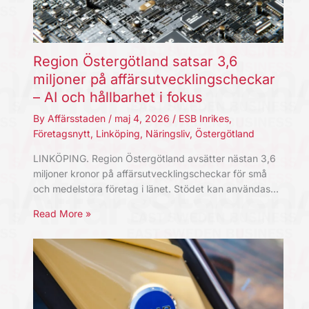
Region Östergötland satsar 3,6
miljoner på affärsutvecklingscheckar
– AI och hållbarhet i fokus
By
Affärsstaden
/
maj 4, 2026
/
ESB Inrikes
,
Företagsnytt
,
Linköping
,
Näringsliv
,
Östergötland
LINKÖPING. Region Östergötland avsätter nästan 3,6
miljoner kronor på affärsutvecklingscheckar för små
och medelstora företag i länet. Stödet kan användas…
Read More »