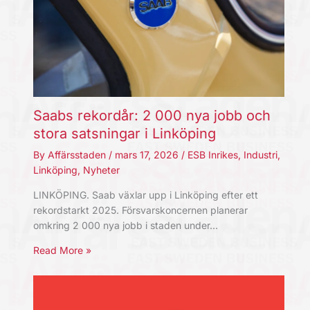
Saabs rekordår: 2 000 nya jobb och
stora satsningar i Linköping
By
Affärsstaden
/
mars 17, 2026
/
ESB Inrikes
,
Industri
,
Linköping
,
Nyheter
LINKÖPING. Saab växlar upp i Linköping efter ett
rekordstarkt 2025. Försvarskoncernen planerar
omkring 2 000 nya jobb i staden under…
Read More »