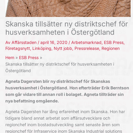
Skanska tillsätter ny distriktschef för
husverksamheten i Östergötland
Av
Affärsstaden
/
april 16, 2020
/
Arbetsmarknad
,
ESB Press
,
Företagsnytt
,
Linköping
,
Nytt jobb
,
Pressrelease
,
Regionen
Hem
ESB Press
Skanska tillsätter ny distriktschef för husverksamheten i
Östergötland
Agneta Dagersten blir ny distriktschef för Skanskas
husverksamhet i Östergötland. Hon efterträder Erik Berntson
som går vidare till annan roll i bolaget. Agneta tillträder sin
nya befattning omgående.
Agneta Dagersten har lång erfarenhet inom Skanska. Hon har
tidigare bland annat arbetat som affärsutvecklare och
regionchef inom bostadsutveckling samt senaste åren som
regionchef för Infraservice inom Skanska Industrial solutions