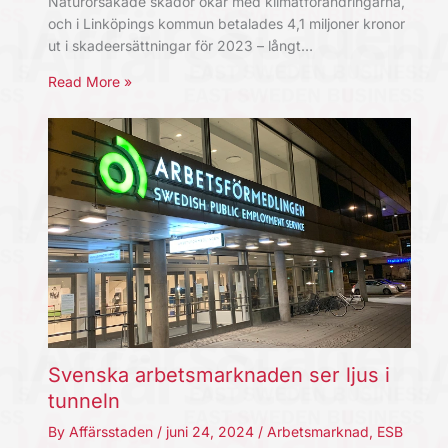
Naturorsakade skador ökar med klimatförändringarna,
och i Linköpings kommun betalades 4,1 miljoner kronor
ut i skadeersättningar för 2023 – långt…
Read More »
Svenska arbetsmarknaden ser ljus i
tunneln
By
Affärsstaden
/
juni 24, 2024
/
Arbetsmarknad
,
ESB