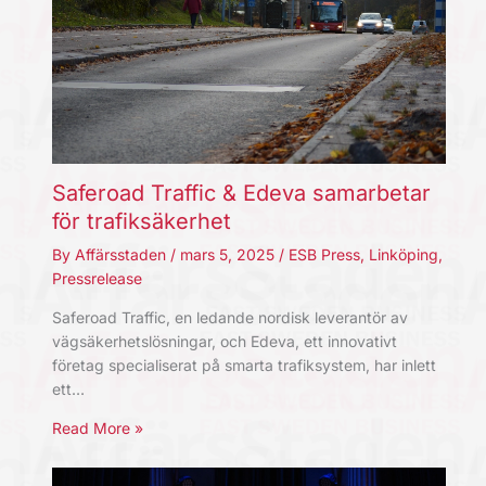
Saferoad Traffic & Edeva samarbetar
för trafiksäkerhet
By
Affärsstaden
/
mars 5, 2025
/
ESB Press
,
Linköping
,
Pressrelease
Saferoad Traffic, en ledande nordisk leverantör av
vägsäkerhetslösningar, och Edeva, ett innovativt
företag specialiserat på smarta trafiksystem, har inlett
ett…
Read More »