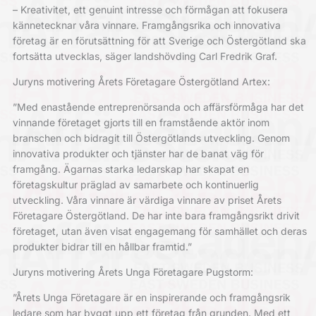
– Kreativitet, ett genuint intresse och förmågan att fokusera
kännetecknar våra vinnare. Framgångsrika och innovativa
företag är en förutsättning för att Sverige och Östergötland ska
fortsätta utvecklas, säger landshövding Carl Fredrik Graf.
Juryns motivering Årets Företagare Östergötland Artex:
”Med enastående entreprenörsanda och affärsförmåga har det
vinnande företaget gjorts till en framstående aktör inom
branschen och bidragit till Östergötlands utveckling. Genom
innovativa produkter och tjänster har de banat väg för
framgång. Ägarnas starka ledarskap har skapat en
företagskultur präglad av samarbete och kontinuerlig
utveckling. Våra vinnare är värdiga vinnare av priset Årets
Företagare Östergötland. De har inte bara framgångsrikt drivit
företaget, utan även visat engagemang för samhället och deras
produkter bidrar till en hållbar framtid.”
Juryns motivering Årets Unga Företagare Pugstorm:
”Årets Unga Företagare är en inspirerande och framgångsrik
ledare som har byggt upp ett företag från grunden. Med ett