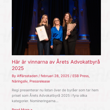
Här är vinnarna av Årets Advokatbyrå
2025
By
Affärsstaden
/
februari 28, 2025
/
ESB Press
,
Näringsliv
,
Pressrelease
Regi presenterar nu listan över de byråer som tar hem
priset som Årets Advokatbyrå 2025 i fyra olika
kategorier. Nomineringarna…
Read More »