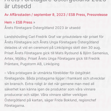
är utsedd
Av
Affärsstaden
/
september 8, 2023
/
ESB Press
,
Pressrelease
Hem
ESB Press
Årets Företagare Östergötland 2023 är utsedd
Landshövding Carl Fredrik Graf var prisutdelare när priset för
Årets Företagare och Årets Unga Företagare Östergötland
delades ut vid en ceremoni på Linköpings slott den 30 aug.
Priset Årets Företagare gick till Mats Rydsund & Björn Samenius,
Artex, Mjölby. Priset Årets Unga Företagare gick till Fredrik
Präntare, Pugstorm AB, Linköping
– Våra pristagare är utmärkta förebilder för östgötskt
företagande. Båda pristagarna ligger i framkant och utvecklar
sin bransch. Extra roligt är det när gemene man med all
säkerhet kan känna igen de produkter som våra vinnare
producerar och säljer. Våra vinnare sätter verkligen
Östergötland på kartan, säger Frida Boklund, regionchef
Företagarna.