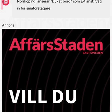
Norrköping lanserar “Dukat bord” som E-tjänst: Väg
in för småföretagare
Annons