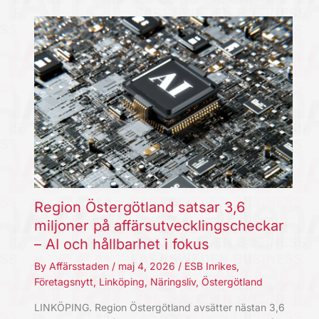
Region Östergötland satsar 3,6
miljoner på affärsutvecklingscheckar
– AI och hållbarhet i fokus
By
Affärsstaden
/
maj 4, 2026
/
ESB Inrikes
,
Företagsnytt
,
Linköping
,
Näringsliv
,
Östergötland
LINKÖPING. Region Östergötland avsätter nästan 3,6