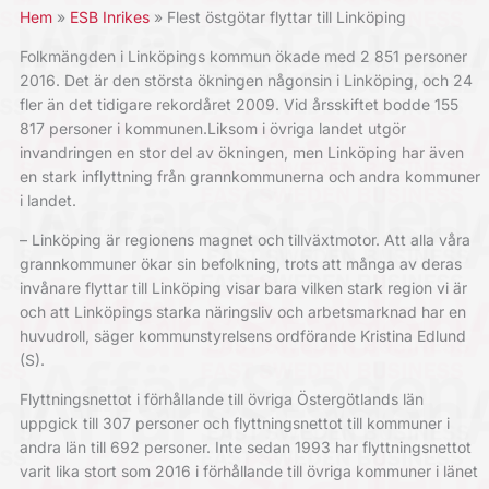
Hem
ESB Inrikes
Flest östgötar flyttar till Linköping
Folkmängden i Linköpings kommun ökade med 2 851 personer
2016. Det är den största ökningen någonsin i Linköping, och 24
fler än det tidigare rekordåret 2009. Vid årsskiftet bodde 155
817 personer i kommunen.Liksom i övriga landet utgör
invandringen en stor del av ökningen, men Linköping har även
en stark inflyttning från grannkommunerna och andra kommuner
i landet.
– Linköping är regionens magnet och tillväxtmotor. Att alla våra
grannkommuner ökar sin befolkning, trots att många av deras
invånare flyttar till Linköping visar bara vilken stark region vi är
och att Linköpings starka näringsliv och arbetsmarknad har en
huvudroll, säger kommunstyrelsens ordförande Kristina Edlund
(S).
Flyttningsnettot i förhållande till övriga Östergötlands län
uppgick till 307 personer och flyttningsnettot till kommuner i
andra län till 692 personer. Inte sedan 1993 har flyttningsnettot
varit lika stort som 2016 i förhållande till övriga kommuner i länet