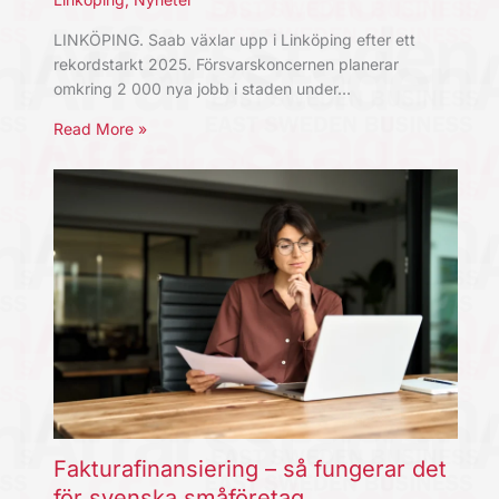
LINKÖPING. Saab växlar upp i Linköping efter ett
rekordstarkt 2025. Försvarskoncernen planerar
omkring 2 000 nya jobb i staden under…
Read More »
Fakturafinansiering – så fungerar det
för svenska småföretag