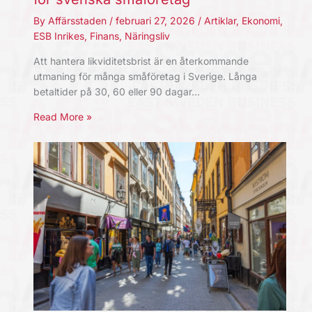
By
Affärsstaden
/
februari 27, 2026
/
Artiklar
,
Ekonomi
,
ESB Inrikes
,
Finans
,
Näringsliv
Att hantera likviditetsbrist är en återkommande
utmaning för många småföretag i Sverige. Långa
betaltider på 30, 60 eller 90 dagar…
Read More »