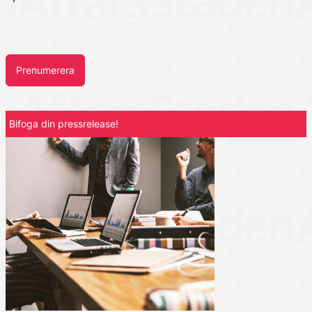
Prenumerera
Bifoga din pressrelease!