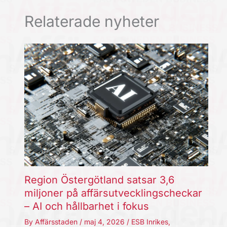
Relaterade nyheter
Region Östergötland satsar 3,6
miljoner på affärsutvecklingscheckar
– AI och hållbarhet i fokus
By
Affärsstaden
/
maj 4, 2026
/
ESB Inrikes
,