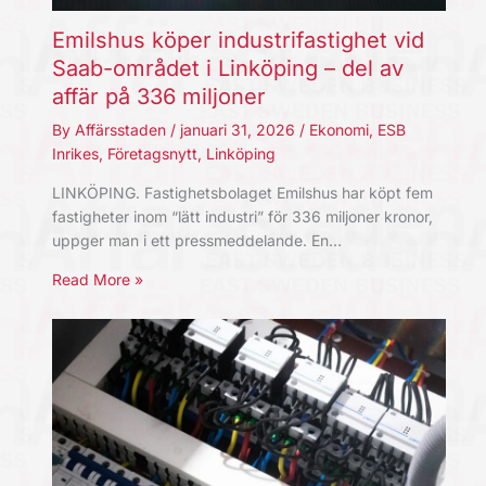
Emilshus köper industrifastighet vid
Saab-området i Linköping – del av
affär på 336 miljoner
By
Affärsstaden
/
januari 31, 2026
/
Ekonomi
,
ESB
Inrikes
,
Företagsnytt
,
Linköping
LINKÖPING. Fastighetsbolaget Emilshus har köpt fem
fastigheter inom “lätt industri” för 336 miljoner kronor,
uppger man i ett pressmeddelande. En…
Read More »