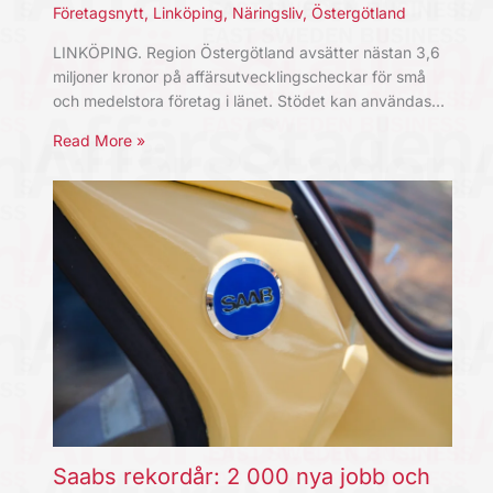
Företagsnytt
,
Linköping
,
Näringsliv
,
Östergötland
LINKÖPING. Region Östergötland avsätter nästan 3,6
miljoner kronor på affärsutvecklingscheckar för små
och medelstora företag i länet. Stödet kan användas…
Read More »
Saabs rekordår: 2 000 nya jobb och