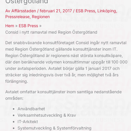
Östergötland
Av
Affärsstaden
/
februari 21, 2017
/
ESB Press
,
Linköping
,
Pressrelease
,
Regionen
Hem
ESB Press
Consid i nytt ramavtal med Region Östergötland
Det snabbväxande konsultföretaget Consid ingår nytt ramavtal
med Region Östergötland gällande konsulttjänster inom IT.
Region Östergötland är regionens näst största konsultköpare,
där den beräknande volymen konsulttimmar uppgår till 100 000
under avtalsperioden. Avtalet börjar gälla 1 januari 2017 och
sträcker sig inledningsvis över två år, men möjlighet två års
förlängning.
Avtalet omfattar konsulttjänster inom samtliga nedanstående
områden:
Användbarhet
Verksamhetsutveckling & Krav
IT-Arkitekt
Systemutveckling & Systemförvaltning