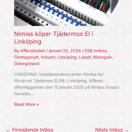
Nimlas köper Tjädermos El i
Linköping
By
Affärsstaden
/
januari 20, 2026
/
ESB Inrikes
,
Företagsnytt
,
Industri
,
Linköping
,
Lokalt
,
Näringsliv
,
Östergötland
LINKÖPING. Installationskoncernen Nimlas har
förvärvat Tjädermos El AB i Linköping. Affären
offentliggjordes den 15 januari 2026 på Nimlas Groups
hemsida.…
Read More »
←
Föregående Inlägg
Nästa Inlägg
→