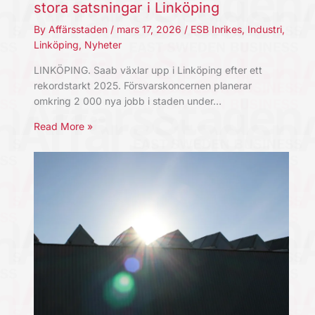
stora satsningar i Linköping
By
Affärsstaden
/
mars 17, 2026
/
ESB Inrikes
,
Industri
,
Linköping
,
Nyheter
LINKÖPING. Saab växlar upp i Linköping efter ett
rekordstarkt 2025. Försvarskoncernen planerar
omkring 2 000 nya jobb i staden under…
Read More »