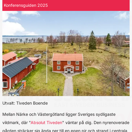
Konferensguiden 2025
Utvalt: Tiveden Boende
Mellan Närke och Västergötland ligger Sveriges sydligaste
vildmark, där "
Absolut Tiveden
" väntar på dig. Den nyrenoverade
gården sträcker sig ända ner till en egen pir och strand i centrala