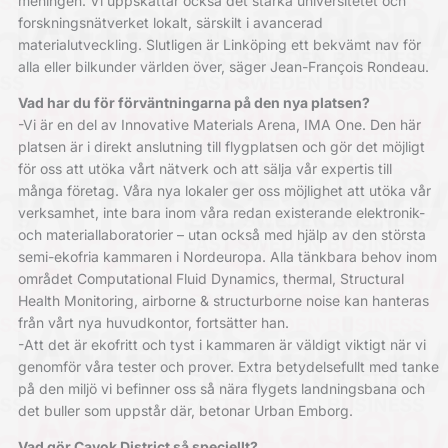
meningen. Vi uppskattar också det starka universitetet och
forskningsnätverket lokalt, särskilt i avancerad
materialutveckling. Slutligen är Linköping ett bekvämt nav för
alla eller bilkunder världen över, säger Jean-François Rondeau.
Vad har du för förväntningarna på den nya platsen?
-Vi är en del av Innovative Materials Arena, IMA One. Den här
platsen är i direkt anslutning till flygplatsen och gör det möjligt
för oss att utöka vårt nätverk och att sälja vår expertis till
många företag. Våra nya lokaler ger oss möjlighet att utöka vår
verksamhet, inte bara inom våra redan existerande elektronik-
och materiallaboratorier – utan också med hjälp av den största
semi-ekofria kammaren i Nordeuropa. Alla tänkbara behov inom
området Computational Fluid Dynamics, thermal, Structural
Health Monitoring, airborne & structurborne noise kan hanteras
från vårt nya huvudkontor, fortsätter han.
-Att det är ekofritt och tyst i kammaren är väldigt viktigt när vi
genomför våra tester och prover. Extra betydelsefullt med tanke
på den miljö vi befinner oss så nära flygets landningsbana och
det buller som uppstår där, betonar Urban Emborg.
Vad gör Cavok District så speciellt?