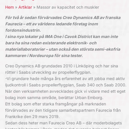
Hem
Artiklar
Massor av kapacitet och muskler
För två år sedan förvärvades Creo Dynamics AB av franska
Faurecia – ett av världens ledande företag inom
fordonsindustrin.
I sina nya lokaler på IMA One i Cavok District kan man inte
bara ha sina redan existerande elektronik- och
materiallaboratorier – utan också den största semi-ekofria
kammaren i Nordeuropa för sina tester.
Creo Dynamics AB grundades 2010 i Linköping och har sina
rötter i Saabs utveckling av propellerflygplan.
-Vi grundare hade många års erfarenhet av att jobba med aktiv
ljudkontroll i Saabs propellerflygplan, Saab 340 och Saab 2000.
När den verksamheten avvecklades gick vi vidare med ett eget
bolag inom samma område, berättar Urban Emborg.
Ett bolag som efter starka framgångar på marknaden
förvärvades av den tidigare samarbetspartnern Faurecia från
Frankrike den 29 mars 2019.
Sedan dess heter man Faurecia Creo AB – där moderbolagets