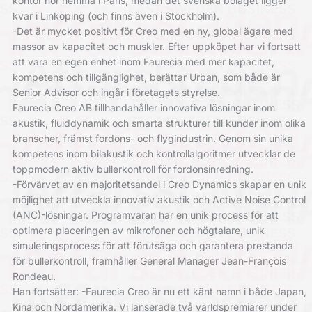
kontor hör hemma i Paris, medan det svenska bolaget ligger
kvar i Linköping (och finns även i Stockholm).
-Det är mycket positivt för Creo med en ny, global ägare med
massor av kapacitet och muskler. Efter uppköpet har vi fortsatt
att vara en egen enhet inom Faurecia med mer kapacitet,
kompetens och tillgänglighet, berättar Urban, som både är
Senior Advisor och ingår i företagets styrelse.
Faurecia Creo AB tillhandahåller innovativa lösningar inom
akustik, fluiddynamik och smarta strukturer till kunder inom olika
branscher, främst fordons- och flygindustrin. Genom sin unika
kompetens inom bilakustik och kontrollalgoritmer utvecklar de
toppmodern aktiv bullerkontroll för fordonsinredning.
-Förvärvet av en majoritetsandel i Creo Dynamics skapar en unik
möjlighet att utveckla innovativ akustik och Active Noise Control
(ANC)-lösningar. Programvaran har en unik process för att
optimera placeringen av mikrofoner och högtalare, unik
simuleringsprocess för att förutsäga och garantera prestanda
för bullerkontroll, framhåller General Manager Jean-François
Rondeau.
Han fortsätter: -Faurecia Creo är nu ett känt namn i både Japan,
Kina och Nordamerika. Vi lanserade två världspremiärer under