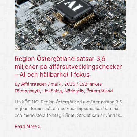
Region Östergötland satsar 3,6
miljoner på affärsutvecklingscheckar
– AI och hållbarhet i fokus
By
Affärsstaden
/
maj 4, 2026
/
ESB Inrikes
,
Företagsnytt
,
Linköping
,
Näringsliv
,
Östergötland
LINKÖPING. Region Östergötland avsätter nästan 3,6
miljoner kronor på affärsutvecklingscheckar för små
och medelstora företag i länet. Stödet kan användas…
Read More »