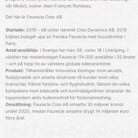
vår tillväxt, svarar Jean-François Rondeau.
Det här är Faurecia Creo AB
Startade:
2010 – då under namnet Creo Dynamics AB. 2019
köptes bolaget upp av franska Faurecia med huvudkontor i
Paris.
Antal anställda:
I Sverige har man 28, varav 18 i Linköping. I
världen har moderbolaget Faurecia 114 000 anställda i 35 länder
– och på topp tio av världens globala billeverantörer.
Produkt:
Tillhandahåller innovativa lösningar inom akustik,
fluiddynamik och smarta strukturer till kunder inom olika
branscher, främst fordons- och flygindustrin. Genom sin unika
kompetens inom bilakustik och kontrollalgoritmer utvecklar de
toppmodern aktiv bullerkontroll för fordonsinredning.
Omsättning:
Faurecia Creo AB omsatte 30 miljoner kronor
under 2020, medan Faurecia omsatte drygt 14 miljarder euro
förra året.