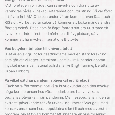
-Att företagen i området kan samverka och dra nytta av
varandras både kunskap, erfarenhet och utrustning. Vi var först
att flytta in i IMA One och under våren kommer även Saab och
RISE dit – vilket jag är säker på kommer att locka många andra
företag också. Dessutom är läget fantastiskt bra ur strategisk
synvinkel – inte minst med närheten till flygplatsen, då vi
kommer att ha mycket internationellt utbyte.
Vad betyder närheten till universitetet?
-Det är en av grundförutsättningarna med en stark forskning
som gör att vi ligger i framkant. Inom akustik händer enormt
mycket inom nya material och där är vi långt framme, berättar
Urban Emborg.
På vilket sätt har pandemin påverkat ert företag?
-Tack vare förtroendet hos våra huvudkunder och den mycket
höga kompetensen hos våra medarbetare har vi lyckats
begränsa påverkan från pandemin. Men resebegränsningen är
extremt påverkande för vår utveckling utanför Sverige – med
konsekvenser som flera uppskjutna eller till och med avbrutna
program, vilket tyvärr kommer att innebära en viss försening i