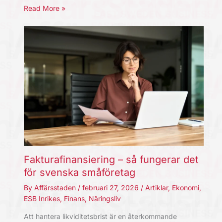
Read More »
Fakturafinansiering – så fungerar det
för svenska småföretag
By
Affärsstaden
/
februari 27, 2026
/
Artiklar
,
Ekonomi
,
ESB Inrikes
,
Finans
,
Näringsliv
Att hantera likviditetsbrist är en återkommande