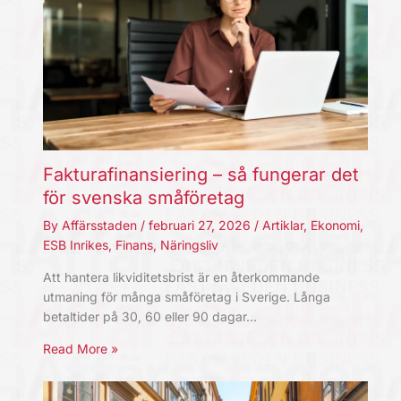
Fakturafinansiering – så fungerar det
för svenska småföretag
By
Affärsstaden
/
februari 27, 2026
/
Artiklar
,
Ekonomi
,
ESB Inrikes
,
Finans
,
Näringsliv
Att hantera likviditetsbrist är en återkommande
utmaning för många småföretag i Sverige. Långa
betaltider på 30, 60 eller 90 dagar…
Read More »