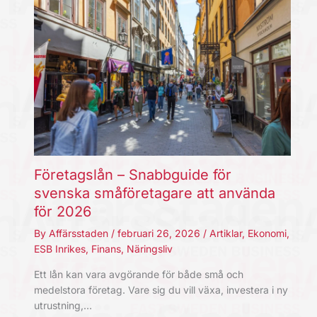
Företagslån – Snabbguide för
svenska småföretagare att använda
för 2026
By
Affärsstaden
/
februari 26, 2026
/
Artiklar
,
Ekonomi
,
ESB Inrikes
,
Finans
,
Näringsliv
Ett lån kan vara avgörande för både små och
medelstora företag. Vare sig du vill växa, investera i ny
utrustning,…