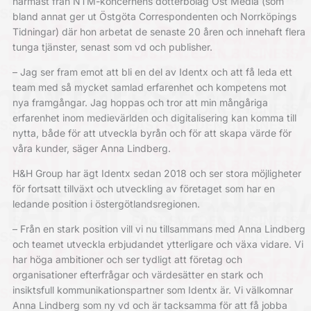
närmast från NTM-koncernens dotterbolag Öst Media (som
bland annat ger ut Östgöta Correspondenten och Norrköpings
Tidningar) där hon arbetat de senaste 20 åren och innehaft flera
tunga tjänster, senast som vd och publisher.
– Jag ser fram emot att bli en del av Identx och att få leda ett
team med så mycket samlad erfarenhet och kompetens mot
nya framgångar. Jag hoppas och tror att min mångåriga
erfarenhet inom medievärlden och digitalisering kan komma till
nytta, både för att utveckla byrån och för att skapa värde för
våra kunder, säger Anna Lindberg.
H&H Group har ägt Identx sedan 2018 och ser stora möjligheter
för fortsatt tillväxt och utveckling av företaget som har en
ledande position i östergötlandsregionen.
– Från en stark position vill vi nu tillsammans med Anna Lindberg
och teamet utveckla erbjudandet ytterligare och växa vidare. Vi
har höga ambitioner och ser tydligt att företag och
organisationer efterfrågar och värdesätter en stark och
insiktsfull kommunikationspartner som Identx är. Vi välkomnar
Anna Lindberg som ny vd och är tacksamma för att få jobba