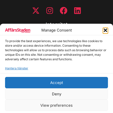
Integritet
Manage Consent
Integritetspolicy
To provide the best experiences, we use technologies like cookies to
Cookiepolicy
store and/or access device information. Consenting to these
Disclaimer
technologies will allow us to process data such as browsing behavior or
Redaktionell policy
unique IDs on this site. Not consenting or withdrawing consent, may
Utgivarinformation
adversely affect certain features and functions.
Hantera tjänster
Kontakta oss
Accept
Allmänna frågor: info@affarsstaden.se | Tipsa
redaktionen: tips@affarsstaden.se | Annonsera:
Deny
annons@affarsstaden.se
View preferences
© 2026 Affärsstaden.se | 2025 Alla rättigheter
reserverade