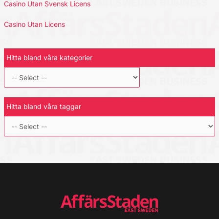
Casino Utan Svensk Licens
Casino Utan Licens
Hitta bland våra kategorier
Hitta bland våra taggar