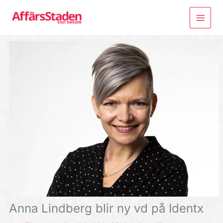
Hoppa
till
innehåll
Anna Lindberg blir ny vd på Identx