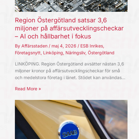
Region Östergötland satsar 3,6
miljoner på affärsutvecklingscheckar
– AI och hållbarhet i fokus
By
Affärsstaden
/
maj 4, 2026
/
ESB Inrikes
,
Företagsnytt
,
Linköping
,
Näringsliv
,
Östergötland
LINKÖPING. Region Östergötland avsätter nästan 3,6
miljoner kronor på affärsutvecklingscheckar för små
och medelstora företag i länet. Stödet kan användas…
Read More »