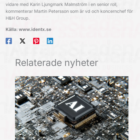
vidare med Karin Ljungmark Malmström i en senior roll,
kommenterar Martin Petersson som är vd och koncernchef för
H&H Group.
Källa: www.identx.se
Relaterade nyheter