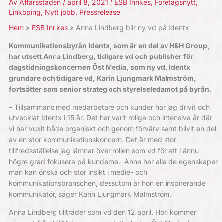
Av
Affärsstaden
/
april 8, 2021
/
ESB Inrikes
,
Företagsnytt
,
Linköping
,
Nytt jobb
,
Pressrelease
Hem
ESB Inrikes
Anna Lindberg blir ny vd på Identx
Kommunikationsbyrån Identx, som är en del av H&H Group,
har utsett Anna Lindberg, tidigare vd och publisher för
dagstidningskoncernen Öst Media, som ny vd.
Identx
grundare och tidigare vd, Karin Ljungmark Malmström,
fortsätter som senior strateg och styrelseledamot på byrån.
– Tillsammans med medarbetare och kunder har jag drivit och
utvecklat Identx i 15 år. Det har varit roliga och intensiva år där
vi har vuxit både organiskt och genom förvärv samt blivit en del
av en stor kommunikationskoncern. Det är med stor
tillfredsställelse jag lämnar över rollen som vd för att i ännu
högre grad fokusera på kunderna. Anna har alla de egenskaper
man kan önska och stor insikt i medie- och
kommunikationsbranschen, dessutom är hon en inspirerande
kommunikatör, säger Karin Ljungmark Malmström.
Anna Lindberg tillträder som vd den 12 april. Hon kommer