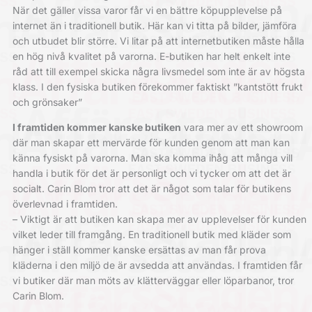
När det gäller vissa varor får vi en bättre köpupplevelse på
internet än i traditionell butik. Här kan vi titta på bilder, jämföra
och utbudet blir större. Vi litar på att internetbutiken måste hålla
en hög nivå kvalitet på varorna. E-butiken har helt enkelt inte
råd att till exempel skicka några livsmedel som inte är av högsta
klass. I den fysiska butiken förekommer faktiskt ”kantstött frukt
och grönsaker”
I framtiden kommer kanske butiken
vara mer av ett showroom
där man skapar ett mervärde för kunden genom att man kan
känna fysiskt på varorna. Man ska komma ihåg att många vill
handla i butik för det är personligt och vi tycker om att det är
socialt. Carin Blom tror att det är något som talar för butikens
överlevnad i framtiden.
– Viktigt är att butiken kan skapa mer av upplevelser för kunden
vilket leder till framgång. En traditionell butik med kläder som
hänger i ställ kommer kanske ersättas av man får prova
kläderna i den miljö de är avsedda att användas. I framtiden får
vi butiker där man möts av klätterväggar eller löparbanor, tror
Carin Blom.