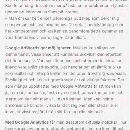
Kunder är idag dessutom mer pålästa om produkter och tjänster
genom att information finns på internet.
– Man önskar helt enkelt personliga budskap som berör mig
som person och just mina behov. De detaljhandelsföretag som
har kompetensen och kraften att genomföra detta kommer att
vara framtidens vinnare, säger Carin Blom.
Google AdWords ger möjligheter.
Mycket kan sägas om
denna tjänst. Vissa anser att kunderna undviker den eftersom
det är annonser. Vad som är annons och oberoende fakta kan
ibland vara svårt att avgöra. Det handlar om att jämföra olika
sökresultat och titta på källan om det är en trovärdig webbsida.
Försiktighet och kritiskt granskande är två viktiga faktorer. Det
som många uppskattar med Google AdWords är att man kan
justera sina annonser, testa nya sökord, pausa kampanjen och
starta om den när man vill, utan kostnad. Man kan inrikta
annonser på kunder i vissa länder, regioner eller städer eller
inom ett visst avstånd från sitt företag eller sin butik.
Med Google Analytics
får man dessutom aktuella inblickar i hur
besökarna använder företagets webbplats, hur de kom dit och