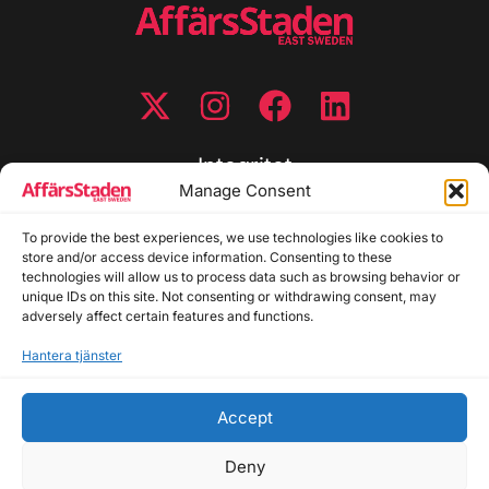
Integritet
Manage Consent
Integritetspolicy
To provide the best experiences, we use technologies like cookies to
Cookiepolicy
store and/or access device information. Consenting to these
Disclaimer
technologies will allow us to process data such as browsing behavior or
Redaktionell policy
unique IDs on this site. Not consenting or withdrawing consent, may
Utgivarinformation
adversely affect certain features and functions.
Hantera tjänster
Kontakta oss
Accept
Allmänna frågor: info@affarsstaden.se | Tipsa
redaktionen: tips@affarsstaden.se | Annonsera:
Deny
annons@affarsstaden.se