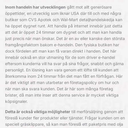
Inom handeln har utvecklingen
gått mot allt generösare
öppettider, en utvecklig som liknar USA där till och med några
butiker som CVS Apotek och Wal-Mart detaljhandelskedja kan
ha öppet dygnet runt. Att handla på internet innebär just detta
att det är öppet 24 timmar om dygnet och att man kan handla
just precis när man önskar. Det är en av eller kanske den största
framgångsfaktorn bakom e-handeln. Den fysiska butiken har
dock fördelen att man kan få varan direkt i handen. Det här
innebär också en stor utmaning för de som driver e-handel
eftersom kunderna vill ha svar på sina frågor, snabbt och gärna
personligt. En lösning kan vara genom ett löfte till kunden att
återkomma inom 24 timmar från det man fått en förfrågan. Här
är det viktigt att man utarbetar en företagspolicy om hur och
när man ska svara kunden. Det är här som många företag
brister, då man inte inser att denna service är mycket viktiga
köpsignaler.
Detta är också viktiga möjligheter
till merförsäljning genom att
föreslå kunder fler produkter eller tjänster. Frågar kunden om en
speciell gräsklippare, så kan man föreslå ett paketpris med olja