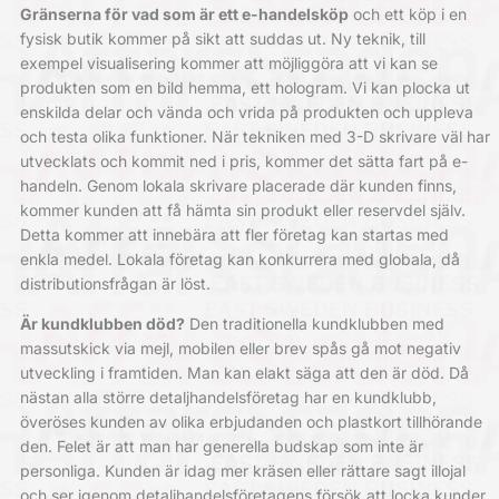
Gränserna för vad som är ett e-handelsköp
och ett köp i en
fysisk butik kommer på sikt att suddas ut. Ny teknik, till
exempel visualisering kommer att möjliggöra att vi kan se
produkten som en bild hemma, ett hologram. Vi kan plocka ut
enskilda delar och vända och vrida på produkten och uppleva
och testa olika funktioner. När tekniken med 3-D skrivare väl har
utvecklats och kommit ned i pris, kommer det sätta fart på e-
handeln. Genom lokala skrivare placerade där kunden finns,
kommer kunden att få hämta sin produkt eller reservdel själv.
Detta kommer att innebära att fler företag kan startas med
enkla medel. Lokala företag kan konkurrera med globala, då
distributionsfrågan är löst.
Är kundklubben död?
Den traditionella kundklubben med
massutskick via mejl, mobilen eller brev spås gå mot negativ
utveckling i framtiden. Man kan elakt säga att den är död. Då
nästan alla större detaljhandelsföretag har en kundklubb,
överöses kunden av olika erbjudanden och plastkort tillhörande
den. Felet är att man har generella budskap som inte är
personliga. Kunden är idag mer kräsen eller rättare sagt illojal
och ser igenom detaljhandelsföretagens försök att locka kunder.