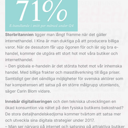
Storbritannien
ligger man långt framme när det gäller
internethandel. I Kina är man duktiga på att producera billiga
varor. När de dessutom får upp ögonen för och lär sig bra e-
handel, kommer de utgöra ett stort hot mot våra butiker och
internethandel.
– Den globala e-handeln är det största hotet mot vår inhemska
handel. Med billiga frakter och masstillverkning till låga priser.
Samtidigt ger det oändliga möjligheter för svenska aktörer som
har kompetensen att satsa på en större målgrupp utomlands,
säger Carin Blom vidare.
Innebär digitaliseringen
och den tekniska utvecklingen en
ökad konsumtion via nätet på den fysiska butikens bekostnad?
De stora detaljhandelskedjorna kommer tvärtom att satsa mer
och utveckla sina digitala strategier under 2017.
– Man ser närvaro på internet och satsning på attraktiva butiker