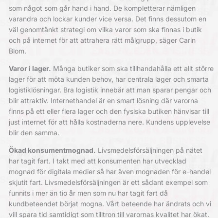
som något som går hand i hand. De kompletterar nämligen
varandra och lockar kunder vice versa. Det finns dessutom en
väl genomtänkt strategi om vilka varor som ska finnas i butik
och på internet för att attrahera rätt målgrupp, säger Carin
Blom.
Varor i lager.
Många butiker som ska tillhandahålla ett allt större
lager för att möta kunden behov, har centrala lager och smarta
logistiklösningar. Bra logistik innebär att man sparar pengar och
blir attraktiv. Internethandel är en smart lösning där varorna
finns på ett eller flera lager och den fysiska butiken hänvisar till
just internet för att hålla kostnaderna nere. Kundens upplevelse
blir den samma.
Ökad konsumentmognad.
Livsmedelsförsäljningen på nätet
har tagit fart. I takt med att konsumenten har utvecklad
mognad för digitala medier så har även mognaden för e-handel
skjutit fart. Livsmedelsförsäljningen är ett sådant exempel som
funnits i mer än tio år men som nu har tagit fart då
kundbeteendet börjat mogna. Vårt beteende har ändrats och vi
vill spara tid samtidigt som tilltron till varornas kvalitet har ökat.