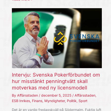
Intervju: Svenska Pokerförbundet om
hur misstänkt penningtvätt skall
motverkas med ny licensmodell
By
Affärsstaden
/
december 5, 2025
/
Affärsstaden
,
ESB Inrikes
,
Finans
,
Myndigheter
,
Politik
,
Sport
Det är en vanlig fredagskväll på Södermalm. Fuktig luft