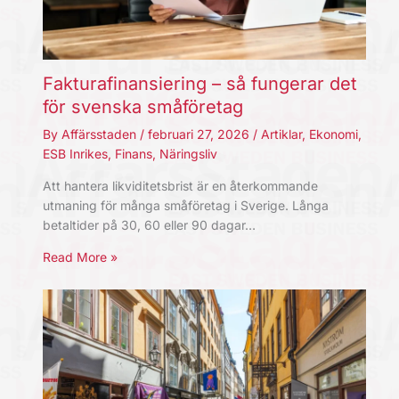
Fakturafinansiering – så fungerar det
för svenska småföretag
By
Affärsstaden
/
februari 27, 2026
/
Artiklar
,
Ekonomi
,
ESB Inrikes
,
Finans
,
Näringsliv
Att hantera likviditetsbrist är en återkommande
utmaning för många småföretag i Sverige. Långa
betaltider på 30, 60 eller 90 dagar…
Read More »