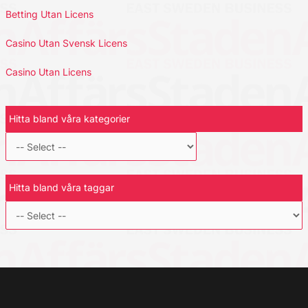
Betting Utan Licens
Casino Utan Svensk Licens
Casino Utan Licens
Hitta bland våra kategorier
Hitta bland våra taggar