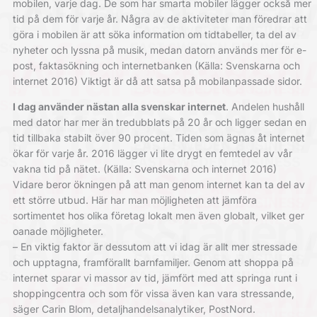
mobilen, varje dag. De som har smarta mobiler lägger också mer
tid på dem för varje år. Några av de aktiviteter man föredrar att
göra i mobilen är att söka information om tidtabeller, ta del av
nyheter och lyssna på musik, medan datorn används mer för e-
post, faktasökning och internetbanken (Källa: Svenskarna och
internet 2016) Viktigt är då att satsa på mobilanpassade sidor.
I dag använder nästan alla svenskar internet
. Andelen hushåll
med dator har mer än tredubblats på 20 år och ligger sedan en
tid tillbaka stabilt över 90 procent. Tiden som ägnas åt internet
ökar för varje år. 2016 lägger vi lite drygt en femtedel av vår
vakna tid på nätet. (Källa: Svenskarna och internet 2016)
Vidare beror ökningen på att man genom internet kan ta del av
ett större utbud. Här har man möjligheten att jämföra
sortimentet hos olika företag lokalt men även globalt, vilket ger
oanade möjligheter.
– En viktig faktor är dessutom att vi idag är allt mer stressade
och upptagna, framförallt barnfamiljer. Genom att shoppa på
internet sparar vi massor av tid, jämfört med att springa runt i
shoppingcentra och som för vissa även kan vara stressande,
säger Carin Blom, detaljhandelsanalytiker, PostNord.