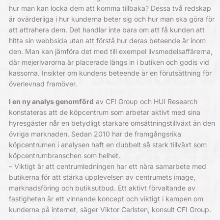
hur man kan locka dem att komma tillbaka? Dessa två redskap
är ovärderliga i hur kunderna beter sig och hur man ska göra för
att attrahera dem. Det handlar inte bara om att få kunden att
hitta sin webbsida utan att förstå hur deras beteende är inom
den. Man kan jämföra det med till exempel livsmedelsaffärerna,
där mejerivarorna är placerade längs in i butiken och godis vid
kassorna. Insikter om kundens beteende är en förutsättning för
överlevnad framöver.
I en ny analys genomförd
av CFI Group och HUI Research
konstateras att de köpcentrum som arbetar aktivt med sina
hyresgäster når en betydligt starkare omsättningstillväxt än den
övriga marknaden. Sedan 2010 har de framgångsrika
köpcentrumen i analysen haft en dubbelt så stark tillväxt som
köpcentrumbranschen som helhet.
– Viktigt är att centrumledningen har ett nära samarbete med
butikerna för att stärka upplevelsen av centrumets image,
marknadsföring och butiksutbud. Ett aktivt förvaltande av
fastigheten är ett vinnande koncept och viktigt i kampen om
kunderna på internet, säger Viktor Carlsten, konsult CFI Group.