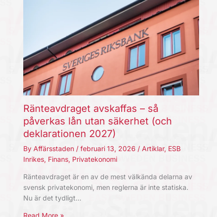
Ränteavdraget avskaffas – så
påverkas lån utan säkerhet (och
deklarationen 2027)
By
Affärsstaden
/
februari 13, 2026
/
Artiklar
,
ESB
Inrikes
,
Finans
,
Privatekonomi
Ränteavdraget är en av de mest välkända delarna av
svensk privatekonomi, men reglerna är inte statiska.
Nu är det tydligt…
Read More »