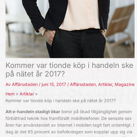
Kommer var tionde köp i handeln ske
på nätet år 2017?
Av
Affärsstaden
/
juni 15, 2017
/
Affärsstaden
,
Artiklar
,
Magazine
Hem
Artiklar
Kommer var tionde köp i handeln ske på nätet år 2017?
Att e-handeln stadigt ökar
beror på ökad tillgänglighet genom
förbättrad teknik hos framförallt mobiltelefoner. De senaste sex
åren har användandet av internet i mobilen tagit fart ordentligt. I
dag är det 65 procent av befolkningen som kopplar upp sig via