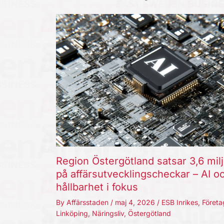
Region Östergötland satsar 3,6 mil
på affärsutvecklingscheckar – AI o
hållbarhet i fokus
By
Affärsstaden
/
maj 4, 2026
/
ESB Inrikes
,
Företa
Linköping
,
Näringsliv
,
Östergötland