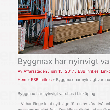
Byggmax har nyinvigt va
Av
Affärsstaden
/
juni 15, 2017
/
ESB Inrikes
,
Link
Hem
ESB Inrikes
Byggmax har nyinvigt varuhu
Byggmax har nyinvigt varuhus i Linköping
– Vi har länge letat nytt läge för en av våra två 
passerar mycket folk. Det känns riktigt kul att få 