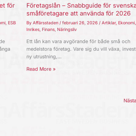
et för
Företagslån – Snabbguide för svensk
småföretagare att använda för 2026
omi
,
ESB
By
Affärsstaden
/
februari 26, 2026
/
Artiklar
,
Ekonomi
Inrikes
,
Finans
,
Näringsliv
nde
Ett lån kan vara avgörande för både små och
Långa
medelstora företag. Vare sig du vill växa, invest
ny utrustning,…
Read More »
Näst