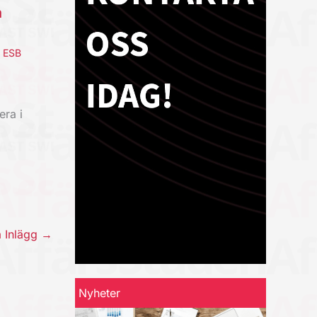
a
,
ESB
era i
a Inlägg
→
Nyheter