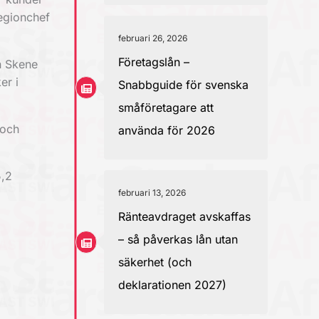
regionchef
februari 26, 2026
Företagslån –
h Skene
er i
Snabbguide för svenska
småföretagare att
 och
använda för 2026
5,2
februari 13, 2026
Ränteavdraget avskaffas
– så påverkas lån utan
säkerhet (och
deklarationen 2027)