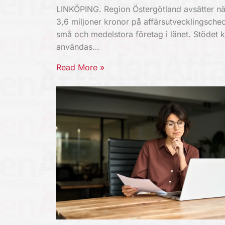
LINKÖPING. Region Östergötland avsätter nä
3,6 miljoner kronor på affärsutvecklingschec
små och medelstora företag i länet. Stödet 
användas…
Read More »