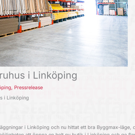
ruhus i Linköping
öping
,
Pressrelease
s i Linköping
anläggningar i Linköping och nu hittat ett bra Byggmax-läge, 
möjligheten att öppna en helt ny butik i Linköping och ge fl