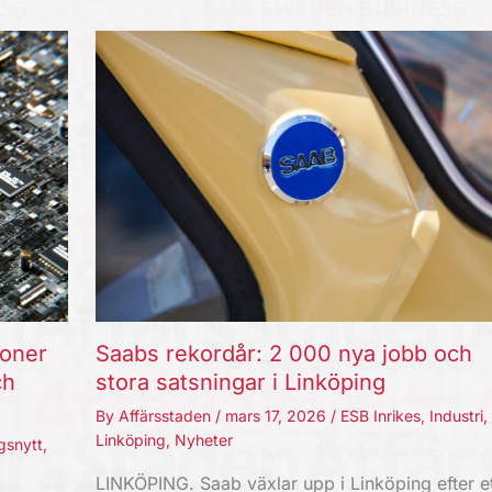
joner
Saabs rekordår: 2 000 nya jobb och
ch
stora satsningar i Linköping
By
Affärsstaden
/
mars 17, 2026
/
ESB Inrikes
,
Industri
,
Linköping
,
Nyheter
gsnytt
,
LINKÖPING. Saab växlar upp i Linköping efter et