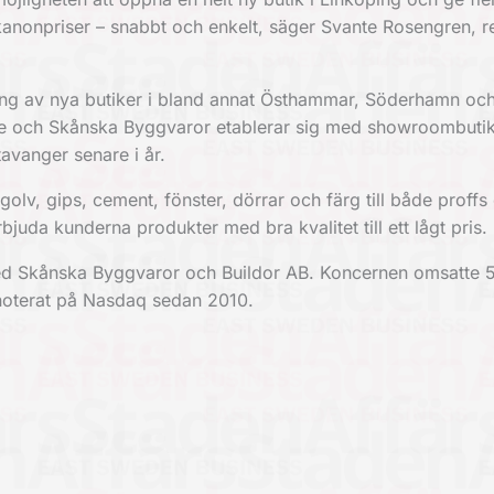
 kanonpriser – snabbt och enkelt, säger Svante Rosengren, 
ng av nya butiker i bland annat Östhammar, Söderhamn oc
ne och Skånska Byggvaror etablerar sig med showroombutik
avanger senare i år.
olv, gips, cement, fönster, dörrar och färg till både proffs
uda kunderna produkter med bra kvalitet till ett lågt pris.
d Skånska Byggvaror och Buildor AB. Koncernen omsatte 
noterat på Nasdaq sedan 2010.