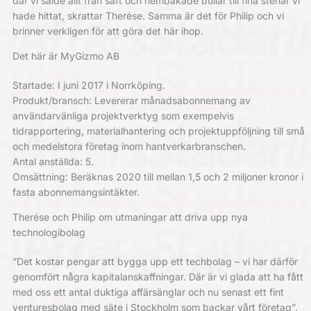
där vi sålde allt från saft och hembakade bullar till fina stenar vi
hade hittat, skrattar Therése. Samma är det för Philip och vi
brinner verkligen för att göra det här ihop.
Det här är MyGizmo AB
Startade: I juni 2017 i Norrköping.
Produkt/bransch: Levererar månadsabonnemang av
användarvänliga projektverktyg som exempelvis
tidrapportering, materialhantering och projektuppföljning till små
och medelstora företag inom hantverkarbranschen.
Antal anställda: 5.
Omsättning: Beräknas 2020 till mellan 1,5 och 2 miljoner kronor i
fasta abonnemangsintäkter.
Therése och Philip om utmaningar att driva upp nya
technologibolag
”Det kostar pengar att bygga upp ett techbolag – vi har därför
genomfört några kapitalanskaffningar. Där är vi glada att ha fått
med oss ett antal duktiga affärsänglar och nu senast ett fint
venturesbolag med säte i Stockholm som backar vårt företag”.