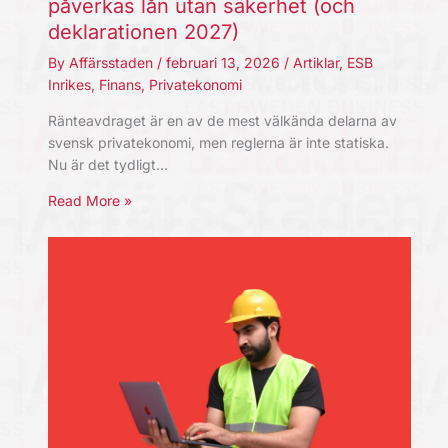
påverkas lån utan säkerhet (och
deklarationen 2027)
By
Affärsstaden
/
februari 13, 2026
/
Artiklar
,
ESB
Inrikes
,
Finans
,
Privatekonomi
Ränteavdraget är en av de mest välkända delarna av
svensk privatekonomi, men reglerna är inte statiska.
Nu är det tydligt…
Read More »