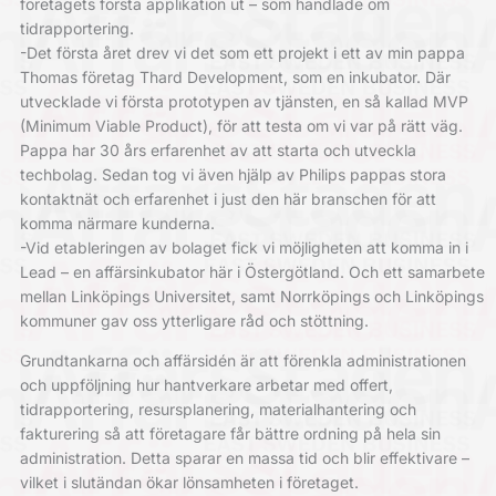
företagets första applikation ut – som handlade om
tidrapportering.
-Det första året drev vi det som ett projekt i ett av min pappa
Thomas företag Thard Development, som en inkubator. Där
utvecklade vi första prototypen av tjänsten, en så kallad MVP
(Minimum Viable Product), för att testa om vi var på rätt väg.
Pappa har 30 års erfarenhet av att starta och utveckla
techbolag. Sedan tog vi även hjälp av Philips pappas stora
kontaktnät och erfarenhet i just den här branschen för att
komma närmare kunderna.
-Vid etableringen av bolaget fick vi möjligheten att komma in i
Lead – en affärsinkubator här i Östergötland. Och ett samarbete
mellan Linköpings Universitet, samt Norrköpings och Linköpings
kommuner gav oss ytterligare råd och stöttning.
Grundtankarna och affärsidén är att förenkla administrationen
och uppföljning hur hantverkare arbetar med offert,
tidrapportering, resursplanering, materialhantering och
fakturering så att företagare får bättre ordning på hela sin
administration. Detta sparar en massa tid och blir effektivare –
vilket i slutändan ökar lönsamheten i företaget.