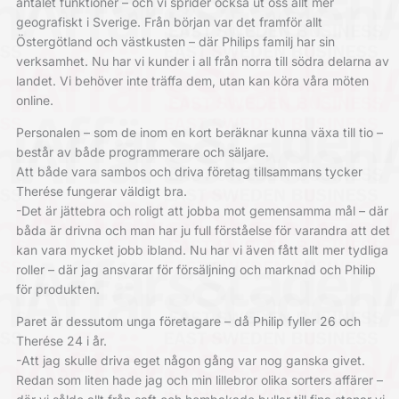
antalet funktioner – och vi sprider också ut oss allt mer
geografiskt i Sverige. Från början var det framför allt
Östergötland och västkusten – där Philips familj har sin
verksamhet. Nu har vi kunder i all från norra till södra delarna av
landet. Vi behöver inte träffa dem, utan kan köra våra möten
online.
Personalen – som de inom en kort beräknar kunna växa till tio –
består av både programmerare och säljare.
Att både vara sambos och driva företag tillsammans tycker
Therése fungerar väldigt bra.
-Det är jättebra och roligt att jobba mot gemensamma mål – där
båda är drivna och man har ju full förståelse för varandra att det
kan vara mycket jobb ibland. Nu har vi även fått allt mer tydliga
roller – där jag ansvarar för försäljning och marknad och Philip
för produkten.
Paret är dessutom unga företagare – då Philip fyller 26 och
Therése 24 i år.
-Att jag skulle driva eget någon gång var nog ganska givet.
Redan som liten hade jag och min lillebror olika sorters affärer –