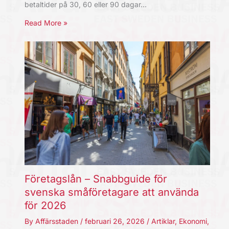
betaltider på 30, 60 eller 90 dagar…
Read More »
Företagslån – Snabbguide för
svenska småföretagare att använda
för 2026
By
Affärsstaden
/
februari 26, 2026
/
Artiklar
,
Ekonomi
,