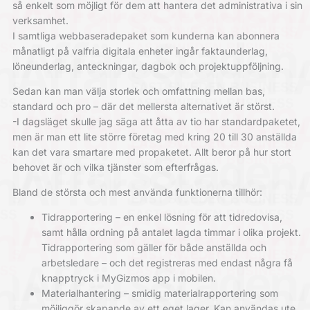
så enkelt som möjligt för dem att hantera det administrativa i sin
verksamhet.
I samtliga webbaseradepaket som kunderna kan abonnera
månatligt på valfria digitala enheter ingår faktaunderlag,
löneunderlag, anteckningar, dagbok och projektuppföljning.
Sedan kan man välja storlek och omfattning mellan bas,
standard och pro – där det mellersta alternativet är störst.
-I dagsläget skulle jag säga att åtta av tio har standardpaketet,
men är man ett lite större företag med kring 20 till 30 anställda
kan det vara smartare med propaketet. Allt beror på hur stort
behovet är och vilka tjänster som efterfrågas.
Bland de största och mest använda funktionerna tillhör:
Tidrapportering – en enkel lösning för att tidredovisa,
samt hålla ordning på antalet lagda timmar i olika projekt.
Tidrapportering som gäller för både anställda och
arbetsledare – och det registreras med endast några få
knapptryck i MyGizmos app i mobilen.
Materialhantering – smidig materialrapportering som
möjliggör skapande av ett eget lager. Kan användas ute