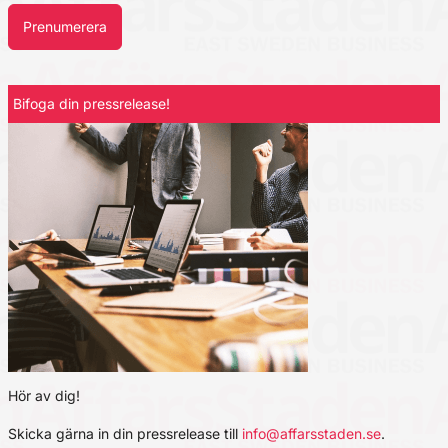
Prenumerera
Bifoga din pressrelease!
Hör av dig!
Skicka gärna in din pressrelease till
info@affarsstaden.se
.