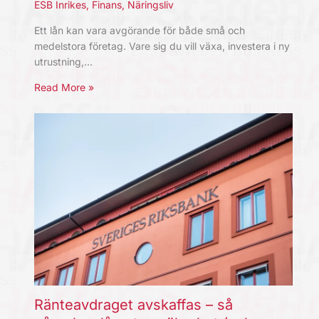
ESB Inrikes
,
Finans
,
Näringsliv
Ett lån kan vara avgörande för både små och
medelstora företag. Vare sig du vill växa, investera i ny
utrustning,…
Read More »
Ränteavdraget avskaffas – så