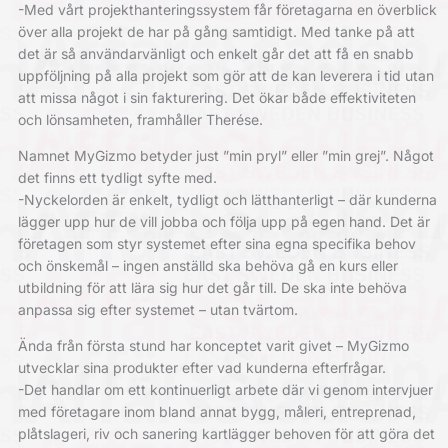
-Med vårt projekthanteringssystem får företagarna en överblick
över alla projekt de har på gång samtidigt. Med tanke på att
det är så användarvänligt och enkelt går det att få en snabb
uppföljning på alla projekt som gör att de kan leverera i tid utan
att missa något i sin fakturering. Det ökar både effektiviteten
och lönsamheten, framhåller Therése.
Namnet MyGizmo betyder just ”min pryl” eller ”min grej”. Något
det finns ett tydligt syfte med.
-Nyckelorden är enkelt, tydligt och lätthanterligt – där kunderna
lägger upp hur de vill jobba och följa upp på egen hand. Det är
företagen som styr systemet efter sina egna specifika behov
och önskemål – ingen anställd ska behöva gå en kurs eller
utbildning för att lära sig hur det går till. De ska inte behöva
anpassa sig efter systemet – utan tvärtom.
Ända från första stund har konceptet varit givet – MyGizmo
utvecklar sina produkter efter vad kunderna efterfrågar.
-Det handlar om ett kontinuerligt arbete där vi genom intervjuer
med företagare inom bland annat bygg, måleri, entreprenad,
plåtslageri, riv och sanering kartlägger behoven för att göra det