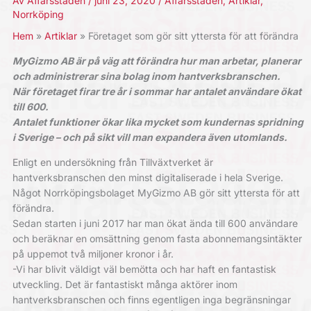
Av
Affärsstaden
/
juni 23, 2020
/
Affärsstaden
,
Artiklar
,
Norrköping
Hem
Artiklar
Företaget som gör sitt yttersta för att förändra
MyGizmo AB är på väg att förändra hur man arbetar, planerar
och administrerar sina bolag inom hantverksbranschen.
När företaget firar tre år i sommar har antalet användare ökat
till 600.
Antalet funktioner ökar lika mycket som kundernas spridning
i Sverige – och på sikt vill man expandera även utomlands.
Enligt en undersökning från Tillväxtverket är
hantverksbranschen den minst digitaliserade i hela Sverige.
Något Norrköpingsbolaget MyGizmo AB gör sitt yttersta för att
förändra.
Sedan starten i juni 2017 har man ökat ända till 600 användare
och beräknar en omsättning genom fasta abonnemangsintäkter
på uppemot två miljoner kronor i år.
-Vi har blivit väldigt väl bemötta och har haft en fantastisk
utveckling. Det är fantastiskt många aktörer inom
hantverksbranschen och finns egentligen inga begränsningar