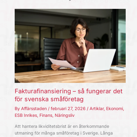
Fakturafinansiering – så fungerar det
för svenska småföretag
By
Affärsstaden
/
februari 27, 2026
/
Artiklar
,
Ekonomi
,
ESB Inrikes
,
Finans
,
Näringsliv
Att hantera likviditetsbrist är en återkommande
utmaning för många småföretag i Sverige. Långa