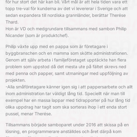
för hur stort det här kan bli. Vårt mål är att hela tiden vara ett
topp tre-val för kunderna av det vi levererar i Sverige och att
sedan expandera till nordiska grannländer, berättar Therése
Thard.
Hon är VD och medgrundare tillsammans med sambon Philip
Nicander (som är produktchef).
Philip växte upp med en pappa som är företagare i
byggbranschen och en mamma som skötte administrationen.
Genom att själv arbeta i familjeföretaget upptäckte han flera
problem som uppstod då det mesta ute på fältet skrevs ned
med penna och papper, samt utmaningar med uppföljning av
projekten.
-Alla småföretagare känner igen sig i att pappersarbete och allt
inom administration tar väldigt lång tid. Speciellt när man till
exempel har en massa lappar med tidrapporter på hur lång tid
olika uppdrag har tagit som ska sorteras ihop i ett enda stort
pussel, menar Therése.
Tillsammans började samboparet under 2016 att skissa på en
lösning, en programmerare anställdes och året därpå kom