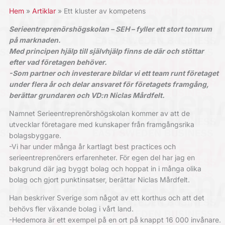
Hem
Artiklar
Ett kluster av kompetens
Serieentreprenörshögskolan – SEH – fyller ett stort tomrum
på marknaden.
Med principen hjälp till självhjälp finns de där och stöttar
efter vad företagen behöver.
-Som partner och investerare bildar vi ett team runt företaget
under flera år och delar ansvaret för företagets framgång,
berättar grundaren och VD:n Niclas Mårdfelt.
Namnet Serieentreprenörshögskolan kommer av att de
utvecklar företagare med kunskaper från framgångsrika
bolagsbyggare.
-Vi har under många år kartlagt best practices och
serieentreprenörers erfarenheter. För egen del har jag en
bakgrund där jag byggt bolag och hoppat in i många olika
bolag och gjort punktinsatser, berättar Niclas Mårdfelt.
Han beskriver Sverige som något av ett korthus och att det
behövs fler växande bolag i vårt land.
-Hedemora är ett exempel på en ort på knappt 16 000 invånare.