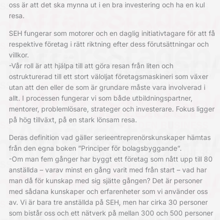
oss är att det ska mynna ut i en bra investering och ha en kul
resa.
SEH fungerar som motorer och en daglig initiativtagare för att få
respektive företag i rätt riktning efter dess förutsättningar och
villkor.
-Vår roll är att hjälpa till att göra resan från liten och
ostrukturerad till ett stort väloljat företagsmaskineri som växer
utan att den eller de som är grundare måste vara involverad i
allt. I processen fungerar vi som både utbildningspartner,
mentorer, problemlösare, strateger och investerare. Fokus ligger
på hög tillväxt, på en stark lönsam resa.
Deras definition vad gäller serieentreprenörskunskaper hämtas
från den egna boken ”Principer för bolagsbyggande”.
-Om man fem gånger har byggt ett företag som nått upp till 80
anställda – varav minst en gång varit med från start – vad har
man då för kunskap med sig sjätte gången? Det är personer
med sådana kunskaper och erfarenheter som vi använder oss
av. Vi är bara tre anställda på SEH, men har cirka 30 personer
som bistår oss och ett nätverk på mellan 300 och 500 personer