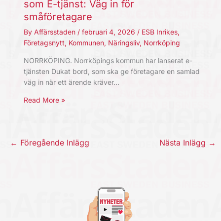
som E-tjänst: Väg in för
småföretagare
By
Affärsstaden
/
februari 4, 2026
/
ESB Inrikes
,
Företagsnytt
,
Kommunen
,
Näringsliv
,
Norrköping
NORRKÖPING. Norrköpings kommun har lanserat e-
tjänsten Dukat bord, som ska ge företagare en samlad
väg in när ett ärende kräver…
Read More »
←
Föregående Inlägg
Nästa Inlägg
→