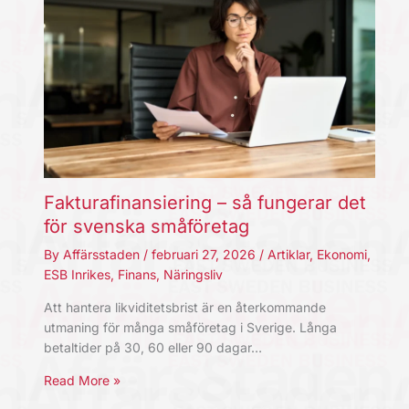
Fakturafinansiering – så fungerar det
för svenska småföretag
By
Affärsstaden
/
februari 27, 2026
/
Artiklar
,
Ekonomi
,
ESB Inrikes
,
Finans
,
Näringsliv
Att hantera likviditetsbrist är en återkommande
utmaning för många småföretag i Sverige. Långa
betaltider på 30, 60 eller 90 dagar…
Read More »