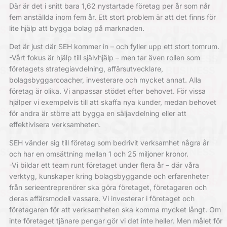
Där är det i snitt bara 1,62 nystartade företag per år som når
fem anställda inom fem år. Ett stort problem är att det finns för
lite hjälp att bygga bolag på marknaden.
Det är just där SEH kommer in – och fyller upp ett stort tomrum.
-Vårt fokus är hjälp till självhjälp – men tar även rollen som
företagets strategiavdelning, affärsutvecklare,
bolagsbyggarcoacher, investerare och mycket annat. Alla
företag är olika. Vi anpassar stödet efter behovet. För vissa
hjälper vi exempelvis till att skaffa nya kunder, medan behovet
för andra är större att bygga en säljavdelning eller att
effektivisera verksamheten.
SEH vänder sig till företag som bedrivit verksamhet några år
och har en omsättning mellan 1 och 25 miljoner kronor.
-Vi bildar ett team runt företaget under flera år – där våra
verktyg, kunskaper kring bolagsbyggande och erfarenheter
från serieentreprenörer ska göra företaget, företagaren och
deras affärsmodell vassare. Vi investerar i företaget och
företagaren för att verksamheten ska komma mycket långt. Om
inte företaget tjänare pengar gör vi det inte heller. Men målet för