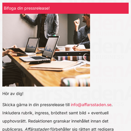
Bifoga din pressrelease!
Hör av dig!
Skicka gärna in din pressrelease till
info@affarsstaden.se
.
Inkludera rubrik, ingress, brödtext samt bild + eventuell
upphovsrätt. Redaktionen granskar innehållet innan det
publiceras.
Affärsstaden
förbehåller sig rätten att redigera