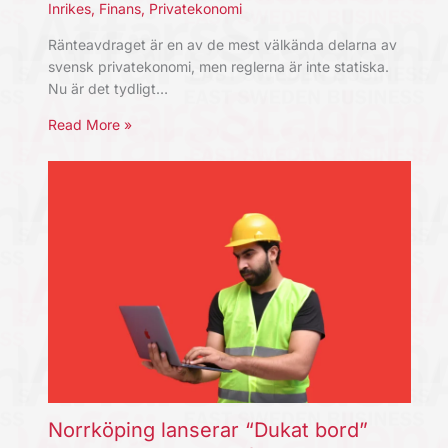
Inrikes
,
Finans
,
Privatekonomi
Ränteavdraget är en av de mest välkända delarna av
svensk privatekonomi, men reglerna är inte statiska.
Nu är det tydligt…
Read More »
Norrköping lanserar “Dukat bord”