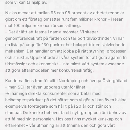
som vi kan ta hjälp av.
Niclas menar att mellan 95 och 98 procent av arbetet redan är
gjort om ett företag omsätter runt fem miljoner kronor – i resan
mot 100 miljoner kronor i årsomsättning.
– Det är lätt att fastna i gamla mönster. Vi skapar
genomförandekraft på färden och tar bort tillväxthinder. Vi har
en lista på ungefär 130 punkter hur bolaget blir en självledande
mekanism. Det handlar om att jobba på rätt styrning, processer
och struktur. Uppskattade är våra system för att göra ägaren fri
tidsmässigt och ekonomiskt – inte minst vårt system avseende
att göra affärsmodellen mer konkurrenskraftig.
Kunderna finns framför allt i Norrköping och övriga Östergötland
– men SEH tar även uppdrag utanför länet.
-Vi har inga direkta konkurrenter som arbetar med
helhetsperspektivet på det sättet som vi gör. Vi kan även hjälpa
exempelvis företagare som hållit på i 20 år och står och
stampar. De kanske behöver ta ett nytt grepp och är i behov av
att få med sig personalen. Hos oss finns mycket kunskap och
erfarenhet – vår utmaning är att trimma den och göra vårt