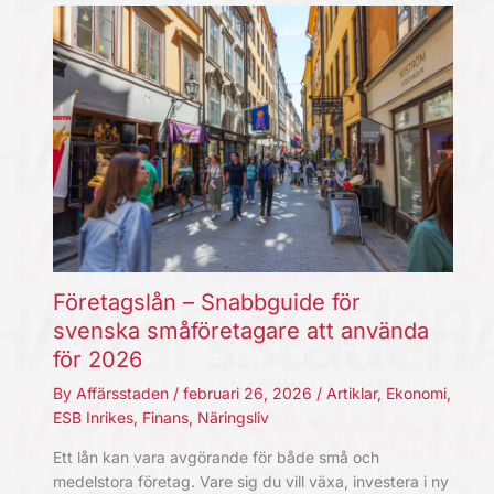
Företagslån – Snabbguide för
svenska småföretagare att använda
för 2026
By
Affärsstaden
/
februari 26, 2026
/
Artiklar
,
Ekonomi
,
ESB Inrikes
,
Finans
,
Näringsliv
Ett lån kan vara avgörande för både små och
medelstora företag. Vare sig du vill växa, investera i ny