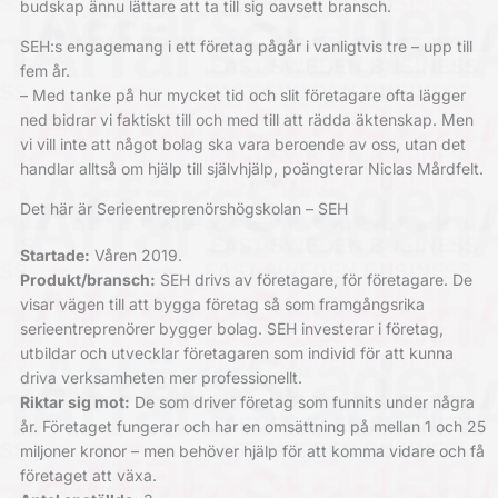
budskap ännu lättare att ta till sig oavsett bransch.
SEH:s engagemang i ett företag pågår i vanligtvis tre – upp till
fem år.
– Med tanke på hur mycket tid och slit företagare ofta lägger
ned bidrar vi faktiskt till och med till att rädda äktenskap. Men
vi vill inte att något bolag ska vara beroende av oss, utan det
handlar alltså om hjälp till självhjälp, poängterar Niclas Mårdfelt.
Det här är Serieentreprenörshögskolan – SEH
Startade:
Våren 2019.
Produkt/bransch:
SEH drivs av företagare, för företagare. De
visar vägen till att bygga företag så som framgångsrika
serieentreprenörer bygger bolag. SEH investerar i företag,
utbildar och utvecklar företagaren som individ för att kunna
driva verksamheten mer professionellt.
Riktar sig mot:
De som driver företag som funnits under några
år. Företaget fungerar och har en omsättning på mellan 1 och 25
miljoner kronor – men behöver hjälp för att komma vidare och få
företaget att växa.