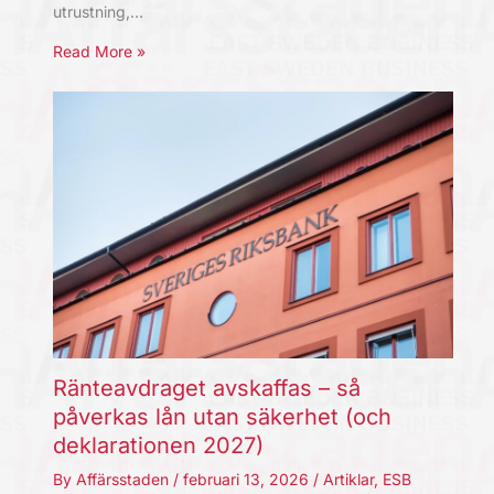
utrustning,…
Read More »
Ränteavdraget avskaffas – så
påverkas lån utan säkerhet (och
deklarationen 2027)
By
Affärsstaden
/
februari 13, 2026
/
Artiklar
,
ESB