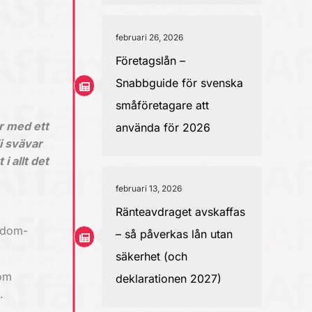
februari 26, 2026
Företagslån –
Snabbguide för svenska
småföretagare att
r med ett
använda för 2026
i svävar
i allt det
februari 13, 2026
Ränteavdraget avskaffas
l dom-
– så påverkas lån utan
säkerhet (och
som
deklarationen 2027)
.