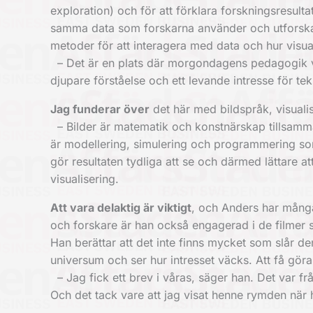
exploration) och för att förklara forskningsresulta
samma data som forskarna använder och utforska v
metoder för att interagera med data och hur visu
– Det är en plats där morgondagens pedagogik vä
djupare förståelse och ett levande intresse för ­t
Jag funderar över
det här med bildspråk, visualis
– Bilder är matematik och konstnärskap tillsamma
är modellering, simulering och programmering som
gör resultaten tydliga att se och därmed lättare att
visualisering.
Att vara delaktig är viktigt
, och Anders har många
och forskare är han också engagerad i de filmer
Han berättar att det inte finns mycket som slår d
universum och ser hur intresset väcks. Att få göra 
– Jag fick ett brev i våras, säger han. Det var frå
Och det tack vare att jag visat henne rymden när ho