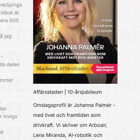
inköpings
ilket är
nera 600
så jag
 ­
ta delen
kommer
Affärsstaden | 10-årsjubileum
.
Omslagsprofil är Johanna Palmér -
des
med livet och framtiden som
 invigs
drivkraft. Vi skriver om Arboair,
at
Lena Miranda, AI-robotik och