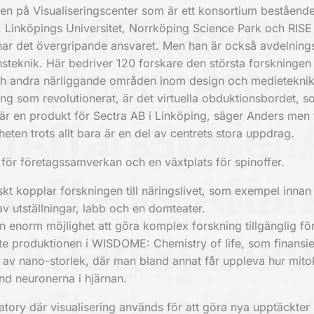
ten på Visualiseringscenter som är ett konsortium beståend
 Linköpings Universitet, Norrköping Science Park och RISE
h har det övergripande ansvaret. Men han är också avdelning
steknik. Här bedriver 120 forskare den största forskningen 
och andra närliggande områden inom design och medieteknik
g som revolutionerat, är det virtuella obduktionsbordet, som 
är en produkt för Sectra AB i Linköping, säger Anders men f
ten trots allt bara är en del av centrets stora uppdrag.
för företagssamverkan och en växtplats för spinoffer.
kt kopplar forskningen till näringslivet, som exempel innan
v utställningar, labb och en domteater.
 enorm möjlighet att göra komplex forskning tillgänglig för
aste produktionen i WISDOME: Chemistry of life, som finansi
ld av nano-storlek, där man bland annat får uppleva hur mito
land neuronerna i hjärnan.
tory där visualisering används för att göra nya upptäckter 