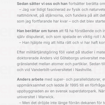
Sedan sätter vi oss och han
fortsätter berätta o
– Jag var tidigt fascinerad av fysik och naturvete
nattmörkret, på stjärnorna, och fundera på allt de
som jag fortfarande har kvar – och det blev starten
Han berättar om turen
att få ha förstående och i
själv disputerat, och som spelade en viktig roll i A
– Han hjälpte mig att hitta rätt och vi har haft ko
Efter militärtjänstgöring föll valet på studier i m
doktorerade Anders vid Göteborgs universitet med
gränslandet mellan atomer och partiklar. Sedan ti
och vid Vanderbilt-universitetet i Nashville.
Anders arbete
med super- och parallelldatorer, et
uppmärksamhet och ledde år 1995 till en förfråga
uppbyggnaden av en svensk superdatorpark. När det
universitet i Warwick.
– Men det dröjde inte länge förrän dekanen för te