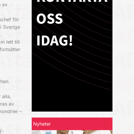
e av
schef för
i Sverige
.
lett till
ortsätter
 han
 alla,
eras av
kondrier –
Nyheter
(­