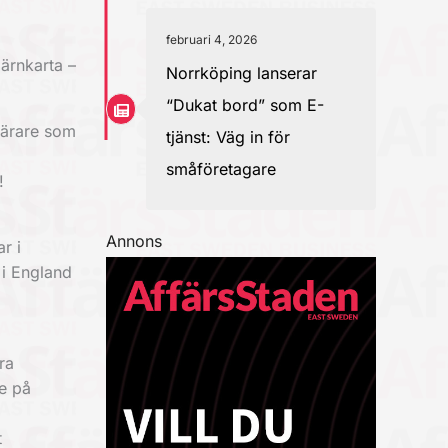
februari 4, 2026
järnkarta –
Norrköping lanserar
“Dukat bord” som E-
lärare som
tjänst: Väg in för
småföretagare
!
Annons
r i
 i England
ra
de på
t