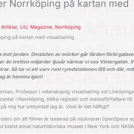
er Norrköping på kartan med
,
Artiklar
,
LiU
,
Magazine
,
Norrköping
ping på kartan med visualisering
a mot jorden. Omsluten av mörker går färden förbi galaxe
er än tretton miljarder ljusår närmar vi oss Vintergatan. V
r. Så tar vi ett varv runt rymdstationen ISS och där, mitt 
Jag är hemma igen!
rman, Professor i vetenskaplig visualisering vid Linköpings
center i Norrköping, tillika regissör och manusförfattare til
g på mig hur omtumlad jag är. Visst är det häftigt?
r Anders om att filmen är baserad på mjukvaran OpenSpace 
ed bland annat naturhistoriska museet i New York och NASA