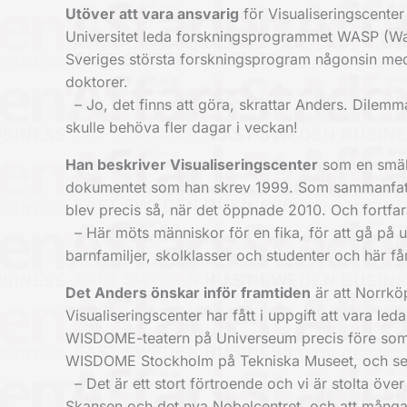
Utöver att vara ansvarig
för Visualiseringscenter
Universitet leda forskningsprogrammet WASP (Wa
Sveriges största forskningsprogram ­någonsin me
doktorer.
– Jo, det finns att göra, skrattar Anders. Dilemmat
skulle behöva fler dagar i veckan!
Han beskriver Visualiseringscenter
som en smält
dokumentet som han skrev 1999. Som sammanfattade
blev precis så, när det öppnade 2010. Och ­fortfa
– Här möts människor för en fika, för att gå på ­u
barnfamiljer, skolklasser och studenter och här får
Det Anders önskar inför framtiden
är att Norrköp
Visualiseringscenter har fått i uppgift att vara l
WISDOME-teatern på Universeum precis före somma
WISDOME Stockholm på Tekniska Museet, och se
– Det är ett stort förtroende och vi är stolta öv
Skansen och det nya Nobelcentret, och att många