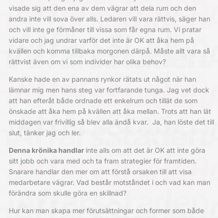
visade sig att den ena av dem vägrar att dela rum och den
andra inte vill sova över alls. Ledaren vill vara rättvis, säger han
och vill inte ge förmåner till vissa som får egna rum. Vi pratar
vidare och jag undrar varför det inte är OK att åka hem på
kvällen och komma tillbaka morgonen därpå. Måste allt vara så
rättvist även om vi som individer har olika behov?
Kanske hade en av pannans rynkor rätats ut något när han
lämnar mig men hans steg var fortfarande tunga. Jag vet dock
att han efteråt både ordnade ett enkelrum och tillät de som
önskade att åka hem på kvällen att åka mellan. Trots att han lät
middagen var frivillig så blev alla ändå kvar.
Ja, han löste det till
slut, tänker jag och ler.
Denna krönika handlar
inte alls om att det är OK att inte göra
sitt jobb och vara med och ta fram strategier för framtiden.
Snarare handlar den mer om att förstå orsaken till att visa
medarbetare vägrar. Vad består motståndet i och vad kan man
förändra som skulle göra en skillnad?
Hur kan man skapa mer förutsättningar och former som både