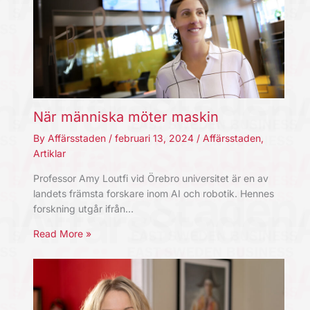
När människa möter maskin
By
Affärsstaden
/
februari 13, 2024
/
Affärsstaden
,
Artiklar
Professor Amy Loutfi vid Örebro universitet är en av
landets främsta forskare inom AI och robotik. Hennes
forskning utgår ifrån…
Read More »