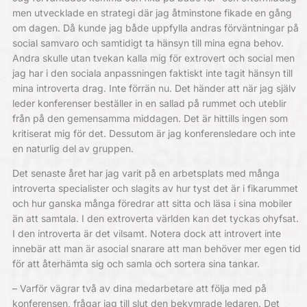
men utvecklade en strategi där jag åtminstone fikade en gång
om dagen. Då kunde jag både uppfylla andras förväntningar på
social samvaro och samtidigt ta hänsyn till mina egna behov.
Andra skulle utan tvekan kalla mig för extrovert och social men
jag har i den sociala anpassningen faktiskt inte tagit hänsyn till
mina introverta drag. Inte förrän nu. Det händer att när jag själv
leder konferenser beställer in en sallad på rummet och uteblir
från på den gemensamma middagen. Det är hittills ingen som
kritiserat mig för det. ­Dessutom är jag konferensledare och inte
en naturlig del av gruppen.
Det senaste året
har jag varit på en arbetsplats med många
introverta specialister och slagits av hur tyst det är i fikarummet
och hur ganska många föredrar att sitta och läsa i sina mobiler
än att samtala. I den extroverta världen kan det tyckas ohyfsat.
I den introverta är det vilsamt. Notera dock att introvert inte
innebär att man är asocial snarare att man behöver mer egen tid
för att återhämta sig och samla och sortera sina tankar.
– Varför vägrar två av dina med­arbetare att följa med på
konferensen, frågar jag till slut den bekymrade ledaren. Det