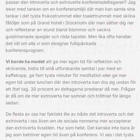
passar den introverta och extroverta konferens­deltagaren? Jag
leker med tanken om en konferensmiljö där man kan samla sina
tankar i det tysta frukostrummet eller toalettrummet med sköna
fåtöljer som på Grand hotell i Stockholm där man sätter dig ner
och reflekterar en stund bland blommor och vackra
guldinramade speglar och röda tapeter. Men lika ofta handlar
det väl om alla vi som designar fullspäckade
konferensprogram.
Vi borde ha modet
att ge mer egen tid för reflektion och
skrivande, bidra till små utforskande samtal i par med en
kaffekopp, ge fem tysta minuter för meditation eller ge mer
egen tid under lunchen där den introverta kan dra sig undan för
ett litet tag. 30 procent av deltagarna presterar då mer. Frågan
är då om de mer extroverta har somnat och tröttnat för länge
sedan.
De flesta av oss har faktiskt lite av både det introverta och det
extroverta i oss även om de sociala normerna mer ­accepterar
den extroverta livsstilen. Hur som helst. Det kanske inte bara är
jag som behöver egen tid även på konferens. Vi ses i det tysta