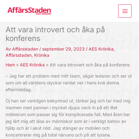
Hoppa
till
innehåll
Att vara introvert och åka på
konferens
Av
Affärsstaden
/
september 29, 2023
/
AES Krönika
,
Affärsstaden
,
Krönika
Hem
AES Krönika
Att vara introvert och åka på konferens
– Jag har ett problem med mitt team, säger ledaren och ser ut
som om all ­världens olyckor ramlat ner i hans knä denna
eftermiddag.
Oj han ser verkligen bekymrad ut, tänker jag och tar med mig
mannen med pannan i mycket djupa veck in på ett litet
mötesrum som passar sig för ­komplicerade fall. Med åren har
jag lärt mig att läsa av människor som är i ­verkligt behov av
hjälp och är i akut nöd. Jag stänger av mobilen och
koncentrerar mig på total närvaro och på att lyssna.