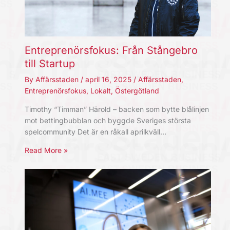
Entreprenörsfokus: Från Stångebro
till Startup
By
Affärsstaden
/
april 16, 2025
/
Affärsstaden
,
Entreprenörsfokus
,
Lokalt
,
Östergötland
Timothy “Timman” Härold – backen som bytte blålinjen
mot bettingbubblan och byggde Sveriges största
spelcommunity Det är en råkall aprilkväll…
Read More »