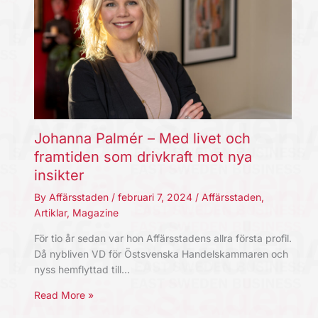
Johanna Palmér – Med livet och
framtiden som drivkraft mot nya
insikter
By
Affärsstaden
/
februari 7, 2024
/
Affärsstaden
,
Artiklar
,
Magazine
För tio år sedan var hon Affärsstadens allra första profil.
Då nybliven VD för Östsvenska Handelskammaren och
nyss hemflyttad till…
Read More »