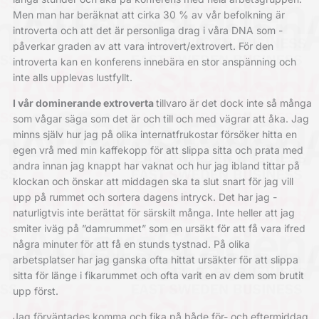
Men man har beräknat att cirka 30 % av vår befolkning är
introverta och att det är personliga drag i våra DNA som ­
påverkar graden av att vara introvert/extrovert. För den
introverta kan en konferens innebära en stor anspänning och
inte alls upplevas lustfyllt.
I vår dominerande extroverta
tillvaro är det dock inte så många
som vågar säga som det är och till och med vägrar att åka. Jag
minns själv hur jag på olika internatfrukostar försöker hitta en
egen vrå med min kaffekopp för att slippa sitta och prata med
andra innan jag knappt har vaknat och hur jag ibland tittar på
klockan och önskar att middagen ska ta slut snart för jag vill
upp på rummet och sortera dagens intryck. Det har jag ­
naturligtvis inte berättat för särskilt många. Inte heller att jag
smiter iväg på ”damrummet” som en ursäkt för att få vara ifred
några minuter för att få en stunds tystnad. På olika
arbetsplatser har jag ganska ofta hittat ursäkter för att slippa
sitta för länge i fikarummet och ofta varit en av dem som brutit
upp först.
Jag förväntades komma och fika på både för- och eftermiddag