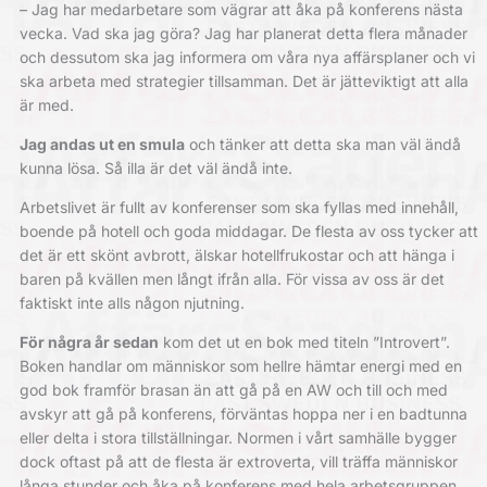
– Jag har medarbetare som vägrar att åka på konferens nästa
vecka. Vad ska jag göra? Jag har planerat detta flera månader
och dessutom ska jag ­informera om våra nya affärsplaner och vi
ska arbeta med strategier tillsamman. Det är jätteviktigt att alla
är med.
Jag andas ut en smula
och tänker att detta ska man väl ändå
kunna lösa. Så illa är det väl ändå inte.
Arbetslivet är fullt av konferenser som ska fyllas med innehåll,
boende på hotell och goda middagar. De flesta av oss tycker att
det är ett skönt avbrott, älskar hotellfrukostar och att hänga i
baren på kvällen men långt ifrån alla. För vissa av oss är det
faktiskt inte alls någon njutning.
För några år sedan
kom det ut en bok med titeln ”Introvert”.
Boken handlar om människor som hellre hämtar energi med en
god bok framför brasan än att gå på en AW och till och med
avskyr att gå på konferens, förväntas hoppa ner i en badtunna
eller delta i stora tillställningar. Normen i vårt samhälle bygger
dock oftast på att de flesta är extroverta, vill träffa människor
långa stunder och åka på konferens med hela arbetsgruppen.