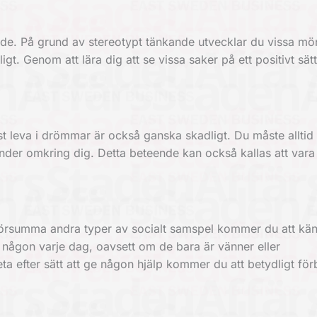
ende. På grund av stereotypt tänkande utvecklar du vissa m
igt. Genom att lära dig att se vissa saker på ett positivt sät
st leva i drömmar är också ganska skadligt. Du måste alltid 
er omkring dig. Detta beteende kan också kallas att vara
försumma andra typer av socialt samspel kommer du att kä
ågon varje dag, oavsett om de bara är vänner eller
a efter sätt att ge någon hjälp kommer du att betydligt förb