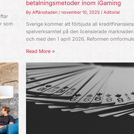
betalningsmetoder inom iGaming
By
Affärsstaden
/
november 10, 2025
/
Aditorial
ftar
er som
Sverige kommer att förbjuda all kreditfinansier
spelverksamhet på den licensierade marknaden
och med den 1 april 2026. Reformen omformul
Read More »