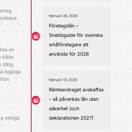
verlag
februari 26, 2026
vändbara
Företagslån –
Snabbguide för svenska
småföretagare att
älsa en
använda för 2026
ra både
 dålig
na dagliga
tion.
februari 13, 2026
Ränteavdraget avskaffas
– så påverkas lån utan
säkerhet (och
deklarationen 2027)
ra viktiga