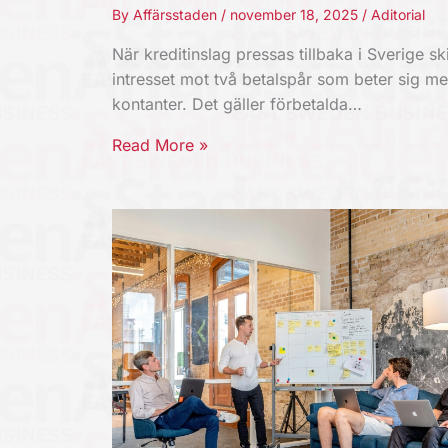
By
Affärsstaden
/
november 18, 2025
/
Aditorial
När kreditinslag pressas tillbaka i Sverige ski
intresset mot två betalspår som beter sig m
kontanter. Det gäller förbetalda…
Read More »