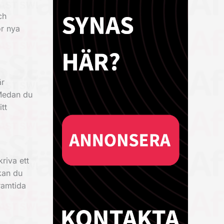
ch
ör nya
är
 Medan du
tt
riva ett
 kan du
ramtida