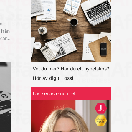
ad
 från
erar…
Vet du mer? Har du ett nyhetstips?
Hör av dig till oss!
Läs senaste numret