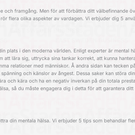
de och framgång. Men för att förbättra ditt välbefinnande ö
rör flera olika aspekter av vardagen. Vi erbjuder dig 5 an
in plats i den moderna världen. Enligt experter är mental h
m att lära sig, uttrycka sina tankar korrekt, att kunna hante
mma relationer med människor. Å andra sidan kan tecken på
n spänning och känslor av ångest. Dessa saker kan störa di
nära och kära och ha en negativ inverkan på din totala presta
hälsa, så du måste engagera dig i detta för att garantera ditt
bättra din mentala hälsa. Vi erbjuder 5 tips som behandlar fle