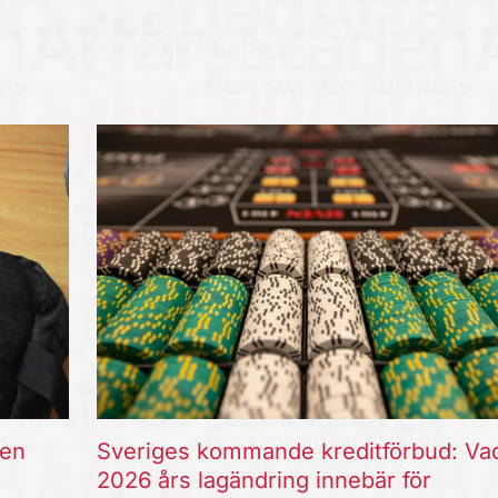
ten
Sveriges kommande kreditförbud: Va
2026 års lagändring innebär för