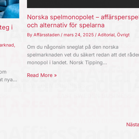
Norska spelmonopolet – affärsperspe
och alternativ för spelarna
teg i
By
Affärsstaden
/
mars 24, 2025
/
Aditorial
,
Övrigt
arknad
,
Om du någonsin sneglat på den norska
spelmarknaden vet du säkert redan att det råde
monopol i landet. Norsk Tipping…
som
Read More »
mat nya…
Näst