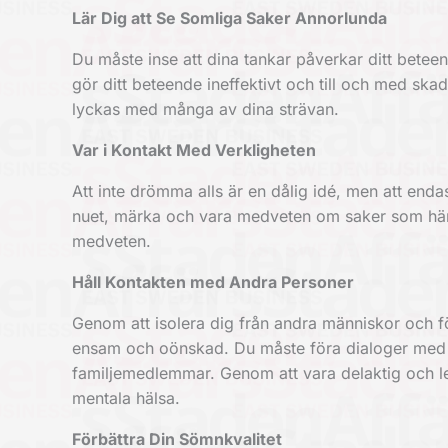
Lär Dig att Se Somliga Saker Annorlunda
Du måste inse att dina tankar påverkar ditt bete
gör ditt beteende ineffektivt och till och med skadl
lyckas med många av dina strävan.
Var i Kontakt Med Verkligheten
Att inte drömma alls är en dålig idé, men att enda
nuet, märka och vara medveten om saker som händ
medveten.
Håll Kontakten med Andra Personer
Genom att isolera dig från andra människor och 
ensam och oönskad. Du måste föra dialoger med n
familjemedlemmar. Genom att vara delaktig och let
mentala hälsa.
Förbättra Din Sömnkvalitet