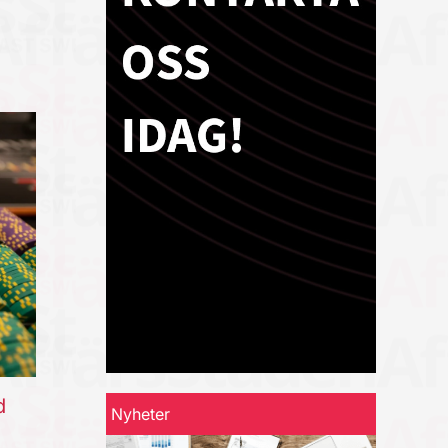
d
Nyheter