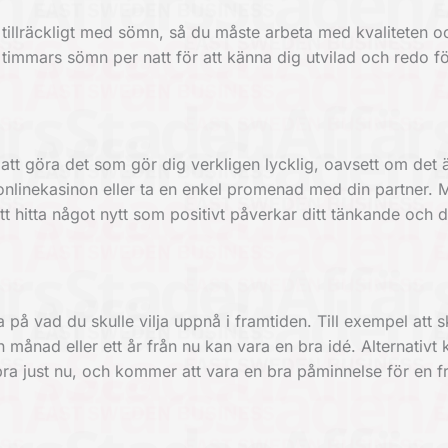
 tillräckligt med sömn, så du måste arbeta med kvaliteten o
timmars sömn per natt för att känna dig utvilad och redo f
tt göra det som gör dig verkligen lycklig, oavsett om det 
nlinekasinon eller ta en enkel promenad med din partner.
tt hitta något nytt som positivt påverkar ditt tänkande och di
på vad du skulle vilja uppnå i framtiden. Till exempel att sk
månad eller ett år från nu kan vara en bra idé. Alternativt
bra just nu, och kommer att vara en bra påminnelse för en f