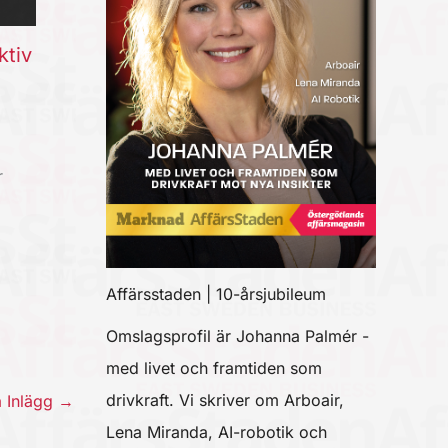
ktiv
r
Affärsstaden | 10-årsjubileum
Omslagsprofil är Johanna Palmér -
med livet och framtiden som
drivkraft. Vi skriver om Arboair,
a Inlägg
→
Lena Miranda, AI-robotik och