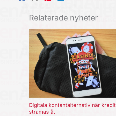
Relaterade nyheter
Digitala kontantalternativ när kredi
stramas åt