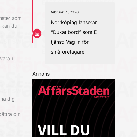
februari 4, 2026
önster som
Norrköping lanserar
t kan du
“Dukat bord” som E-
tjänst: Väg in för
småföretagare
vara i
Annons
nna dig
ättra din