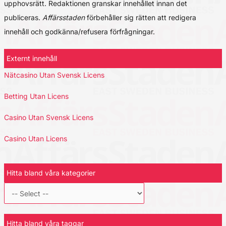
upphovsrätt. Redaktionen granskar innehållet innan det
publiceras.
Affärsstaden
förbehåller sig rätten att redigera
innehåll och godkänna/refusera förfrågningar.
Externt innehåll
Nätcasino Utan Svensk Licens
Betting Utan Licens
Casino Utan Svensk Licens
Casino Utan Licens
Hitta bland våra kategorier
Hitta bland våra taggar