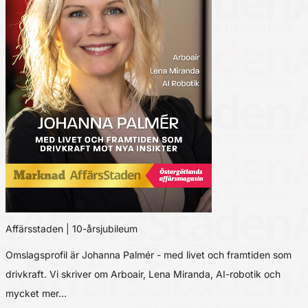
Affärsstaden | 10-årsjubileum
Omslagsprofil är Johanna Palmér - med livet och framtiden som
drivkraft. Vi skriver om Arboair, Lena Miranda, AI-robotik och
mycket mer…