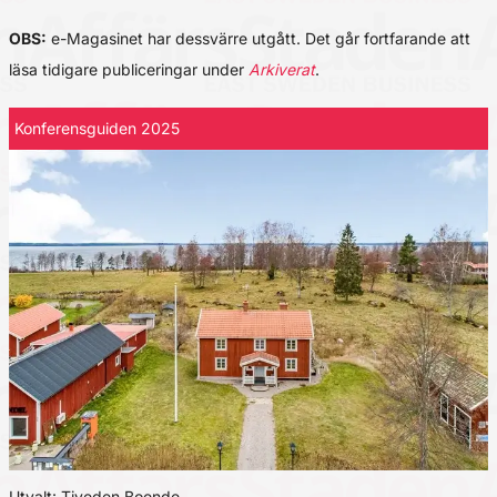
OBS:
e-Magasinet har dessvärre utgått. Det går fortfarande att
läsa tidigare publiceringar under
Arkiverat
.
Konferensguiden 2025
Utvalt: Tiveden Boende