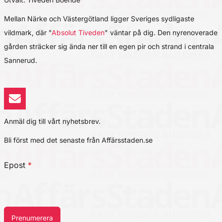
Mellan Närke och Västergötland ligger Sveriges sydligaste
vildmark, där "
Absolut Tiveden
" väntar på dig. Den nyrenoverade
gården sträcker sig ända ner till en egen pir och strand i centrala
Sannerud.
Anmäl dig till vårt nyhetsbrev.
Bli först med det senaste från Affärsstaden.se
Epost
*
Prenumerera