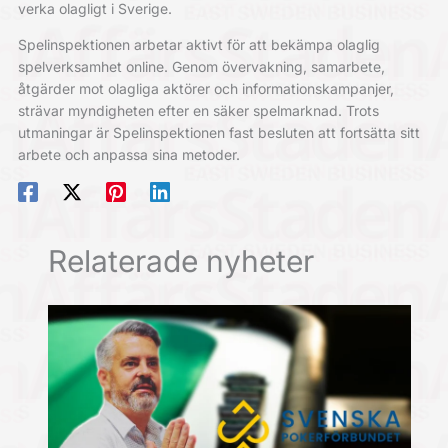
verka olagligt i Sverige.
Spelinspektionen arbetar aktivt för att bekämpa olaglig
spelverksamhet online. Genom övervakning, samarbete,
åtgärder mot olagliga aktörer och informationskampanjer,
strävar myndigheten efter en säker spelmarknad. Trots
utmaningar är Spelinspektionen fast besluten att fortsätta sitt
arbete och anpassa sina metoder.
Relaterade nyheter