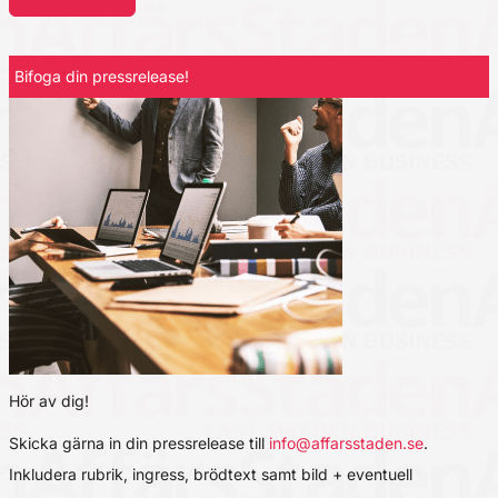
Bifoga din pressrelease!
Hör av dig!
Skicka gärna in din pressrelease till
info@affarsstaden.se
.
Inkludera rubrik, ingress, brödtext samt bild + eventuell