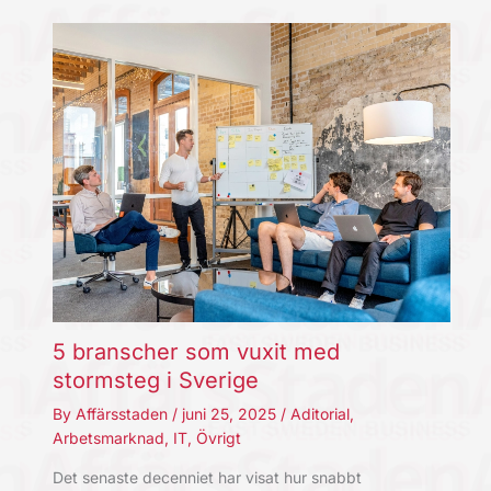
5 branscher som vuxit med
stormsteg i Sverige
By
Affärsstaden
/
juni 25, 2025
/
Aditorial
,
Arbetsmarknad
,
IT
,
Övrigt
Det senaste decenniet har visat hur snabbt