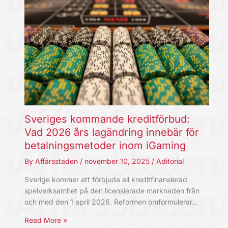
Sveriges kommande kreditförbud:
Vad 2026 års lagändring innebär för
betalningsmetoder inom iGaming
By
Affärsstaden
/
november 10, 2025
/
Aditorial
Sverige kommer att förbjuda all kreditfinansierad
spelverksamhet på den licensierade marknaden från
och med den 1 april 2026. Reformen omformulerar…
Read More »