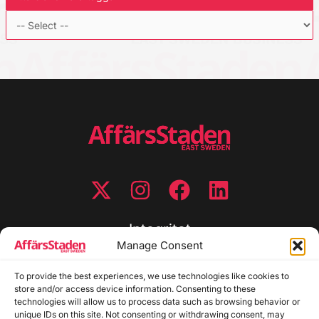
Integritet
Manage Consent
Integritetspolicy
To provide the best experiences, we use technologies like cookies to
Cookiepolicy
store and/or access device information. Consenting to these
Disclaimer
technologies will allow us to process data such as browsing behavior or
Redaktionell policy
unique IDs on this site. Not consenting or withdrawing consent, may