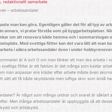
e
,
redaktionellt samarbete
ren – arbetssandaler
igaste man kan göra. Egentligen gäller det för all typ av a
e än annars, vi pratar förstås som på byggarbetsplatser. Nä
ankar om att renovera både hemma och i sommarstugan o
betsplats. Med svettiga fötter kan det vara lätt att man bar
 arbeta i säkra arbetssandaler även i under hobbyrenover
 sommaren
är A och O om man tänker att man ska arbeta i 
svettiga fötter är ett faktum är det många som kastar arbe
s som man anpassar ens
kläder efter arbete
måste även skorna
t sätt att få både skyddande men luftiga skor som ändå ha
ssandaler? Är något som många undrar och svaret är såklart a
 efter. Men många arbetssandaler är uppbyggda så att dess
skydd och stötskydd.