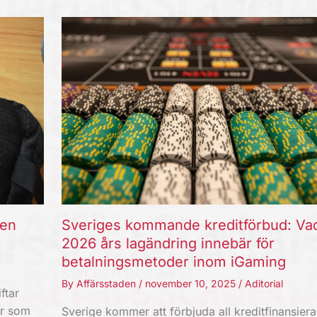
ten
Sveriges kommande kreditförbud: Va
2026 års lagändring innebär för
betalningsmetoder inom iGaming
By
Affärsstaden
/
november 10, 2025
/
Aditorial
ftar
er som
Sverige kommer att förbjuda all kreditfinansier