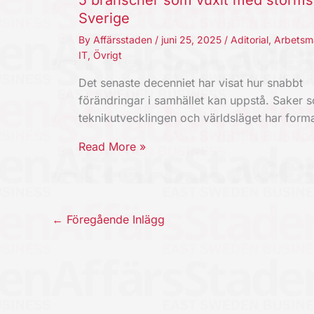
5 branscher som vuxit med storms
Sverige
By
Affärsstaden
/
juni 25, 2025
/
Aditorial
,
Arbetsm
IT
,
Övrigt
Det senaste decenniet har visat hur snabbt
förändringar i samhället kan uppstå. Saker 
teknikutvecklingen och världsläget har for
Read More »
←
Föregående Inlägg