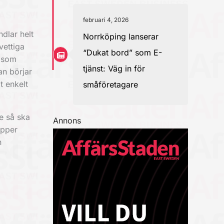
februari 4, 2026
dlar helt
Norrköping lanserar
vettiga
“Dukat bord” som E-
r som
tjänst: Väg in för
an börjar
t enkelt
småföretagare
ne så ska
Annons
ipper
n