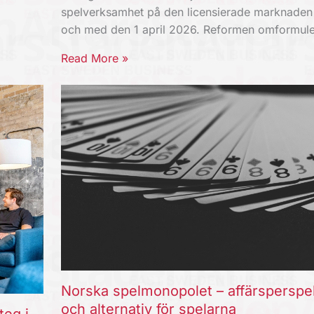
spelverksamhet på den licensierade marknaden
och med den 1 april 2026. Reformen omformul
Read More »
Norska spelmonopolet – affärsperspe
och alternativ för spelarna