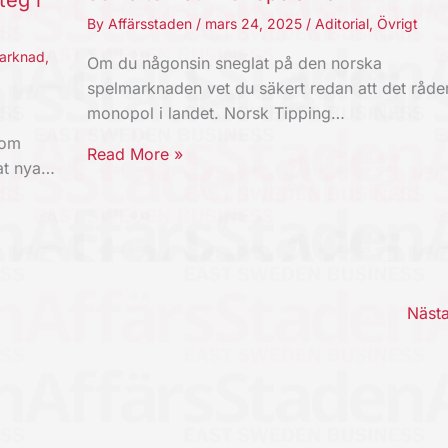
teg i
By
Affärsstaden
/
mars 24, 2025
/
Aditorial
,
Övrigt
arknad
,
Om du någonsin sneglat på den norska
spelmarknaden vet du säkert redan att det råde
monopol i landet. Norsk Tipping…
som
Read More »
mat nya…
Näst