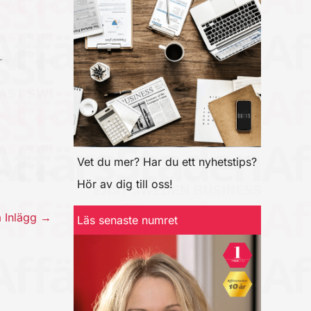
r
Vet du mer? Har du ett nyhetstips?
Hör av dig till oss!
a Inlägg
→
Läs senaste numret