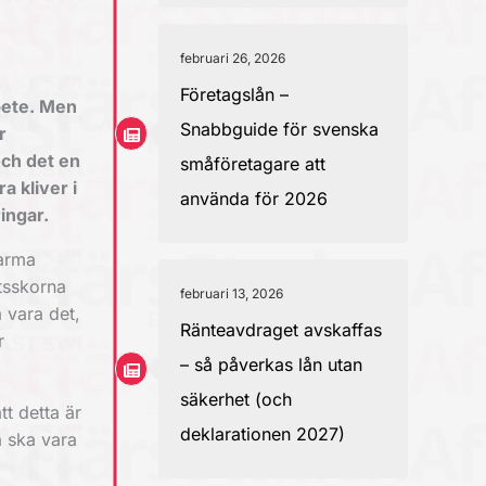
februari 26, 2026
Företagslån –
rbete. Men
Snabbguide för svenska
r
ch det en
småföretagare att
a kliver i
använda för 2026
ingar.
varma
tsskorna
februari 13, 2026
 vara det,
Ränteavdraget avskaffas
r
– så påverkas lån utan
säkerhet (och
tt detta är
deklarationen 2027)
a ska vara