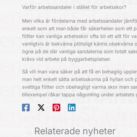
Varför arbetssandaler i stället för arbetsskor?
Men vilka är fördelarna med arbetssandaler jämf
enkelt som att man både får säkerheten som ett pa
fötter kan vanliga arbetsskor ofta bli ett allt för va
vanligtvis är bekväma plötsligt känns obekväma o
ögna på de där vanliga sandalerna som totalt sa
krävs vid arbete på byggarbetsplatser.
Så vill man vara säker på att få en behaglig upple
man helt enkelt sätta arbetsskorna på hyllan och 
svettiga fötter och obehagligt varma skor men sam
tillexempel råkar tappa någonting under arbetets
Relaterade nyheter