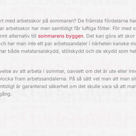
ört med arbetsskor på sommaren? De främsta fördelarna han
r arbetsskor har men samtidigt får luftiga fötter. För med s
rmt alternativ till
sommarens byggen
. Det kan göra att sko
ch har man inte ett par arbetssandaler i närheten kanske m
knar både metatarsalskydd, stötskydd och de skydd som hel
velse av att arbeta i sommar, oavsett om det är ute eller in
plocka fram arbetssandalerna. På så sätt vet man att man sl
tidigt är garanterad säkerhet om det skulle vara så att ma
 gång.