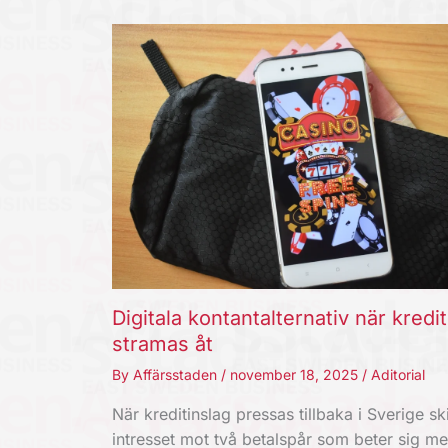
Digitala kontantalternativ när kredi
stramas åt
By
Affärsstaden
/
november 18, 2025
/
Aditorial
När kreditinslag pressas tillbaka i Sverige ski
intresset mot två betalspår som beter sig m