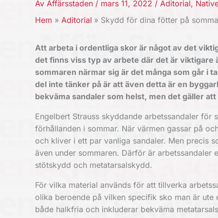
Av
Affärsstaden
/
mars 11, 2022
/
Aditorial
,
Nativ
Hem
Aditorial
Skydd för dina fötter på somma
Att arbeta i ordentliga skor är något av det vikt
det finns viss typ av arbete där det är viktigar
sommaren närmar sig är det många som går i t
del inte tänker på är att även detta är en byggar
bekväma sandaler som helst, men det gäller att
Engelbert Strauss
skyddande arbetssandaler för
förhållanden i sommar. När värmen gassar på och 
och kliver i ett par vanliga sandaler. Men preci
även under sommaren. Därför är arbetssandaler et
stötskydd och metatarsalskydd.
För vilka material används för att tillverka arbet
olika beroende på vilken specifik sko man är ute
både halkfria och inkluderar bekväma metatarsal