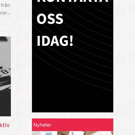
 från
erar…
ktiv
Nyheter