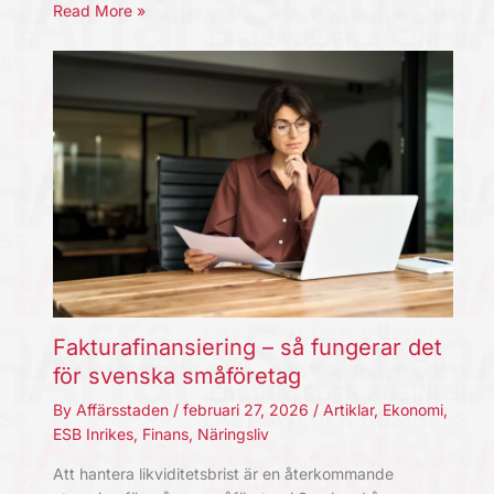
Read More »
Fakturafinansiering – så fungerar det
för svenska småföretag
By
Affärsstaden
/
februari 27, 2026
/
Artiklar
,
Ekonomi
,
ESB Inrikes
,
Finans
,
Näringsliv
Att hantera likviditetsbrist är en återkommande