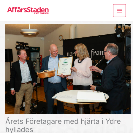
Hoppa
till
innehåll
Årets Företagare med hjärta i Ydre
hyllades