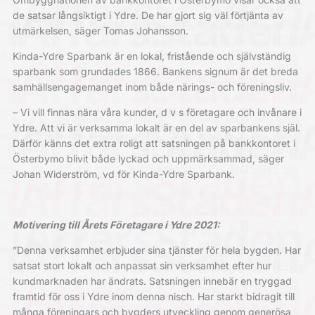
de satsar långsiktigt i Ydre. De har gjort sig väl förtjänta av
utmärkelsen, säger Tomas Johansson.
Kinda-Ydre Sparbank är en lokal, fristående och självständig
sparbank som grundades 1866. Bankens signum är det breda
samhällsengagemanget inom både närings- och föreningsliv.
– Vi vill finnas nära våra kunder, d v s företagare och invånare i
Ydre. Att vi är verksamma lokalt är en del av sparbankens själ.
Därför känns det extra roligt att satsningen på bankkontoret i
Österbymo blivit både lyckad och uppmärksammad, säger
Johan Widerström, vd för Kinda-Ydre Sparbank.
Motivering till Årets Företagare i Ydre 2021:
”Denna verksamhet erbjuder sina tjänster för hela bygden. Har
satsat stort lokalt och anpassat sin verksamhet efter hur
kundmarknaden har ändrats. Satsningen innebär en tryggad
framtid för oss i Ydre inom denna nisch. Har starkt bidragit till
många föreningars och bygders utveckling genom generösa