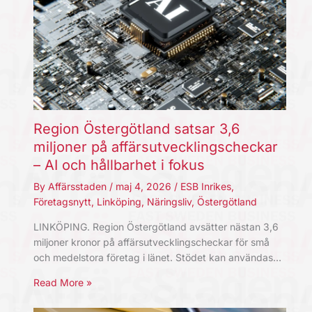
Region Östergötland satsar 3,6
miljoner på affärsutvecklingscheckar
– AI och hållbarhet i fokus
By
Affärsstaden
/
maj 4, 2026
/
ESB Inrikes
,
Företagsnytt
,
Linköping
,
Näringsliv
,
Östergötland
LINKÖPING. Region Östergötland avsätter nästan 3,6
miljoner kronor på affärsutvecklingscheckar för små
och medelstora företag i länet. Stödet kan användas…
Read More »