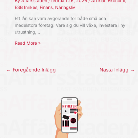
By
Affärsstaden
/
februari 26, 2026
/
Artiklar
,
Ekonomi
,
ESB Inrikes
,
Finans
,
Näringsliv
Ett lån kan vara avgörande för både små och
medelstora företag. Vare sig du vill växa, investera i ny
utrustning,…
Read More »
←
Föregående Inlägg
Nästa Inlägg
→