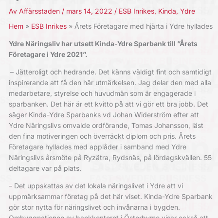
Av
Affärsstaden
/
mars 14, 2022
/
ESB Inrikes
,
Kinda
,
Ydre
Hem
ESB Inrikes
Årets Företagare med hjärta i Ydre hyllades
Ydre Näringsliv har utsett Kinda-Ydre Sparbank till ”Årets
Företagare i Ydre 2021”.
– Jätteroligt och hedrande. Det känns väldigt fint och samtidigt
inspirerande att få den här utmärkelsen. Jag delar den med alla
medarbetare, styrelse och huvudmän som är engagerade i
sparbanken. Det här är ett kvitto på att vi gör ett bra jobb. Det
säger Kinda-Ydre Sparbanks vd Johan Widerström efter att
Ydre Näringslivs omvalde ordförande, Tomas Johansson, läst
den fina motiveringen och överräckt diplom och pris. Årets
Företagare hyllades med applåder i samband med Ydre
Näringslivs årsmöte på Ryzätra, Rydsnäs, på lördagskvällen. 55
deltagare var på plats.
– Det uppskattas av det lokala näringslivet i Ydre att vi
uppmärksammar företag på det här viset. Kinda-Ydre Sparbank
gör stor nytta för näringslivet och invånarna i bygden.
Ombyggnationen av bankkontoret i Österbymo visar också att