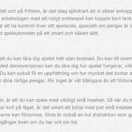
 och på fritiden, är det idag självklart att vi söker avkopp
a arbetsdagen med ett roligt onlinespel kan koppla bort tank
gt att ha kontroll över sitt spelande, speciellt om pengar är 
 spelautomater på ett smart och säkert sätt.
t du kan lära dig spelet helt utan kostnad. Du kan till exe
Med demoversionen kan du lära dig hur spelet fungerar, vilk
Du kan också få en uppfattning om hur mycket det kostar at
ina riktiga pengar. För inget är väl tråkigare än att förlor
er, är att du kan spela med väldigt små insatser. Så när du h
 koll på läget, är det smart att börja med just små insatse
garna kan försvinna. Slots är också en kul distraktion som g
omgångar även om du har ont om tid.