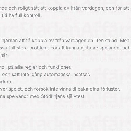
de och roligt sätt att koppla av ifrån vardagen, och för att
lltid ha full kontroll.
ör hjärnan att få koppla av från vardagen en liten stund. Men 
ssa fall stora problem. För att kunna njuta av spelandet oc
 här:
oll på alla regler och funktioner.
 och sätt inte igång automatiska insatser.
rlora.
er spelet, och försök inte vinna tillbaka dina förluster.
ina spelvanor med Stödlinjens självtest.