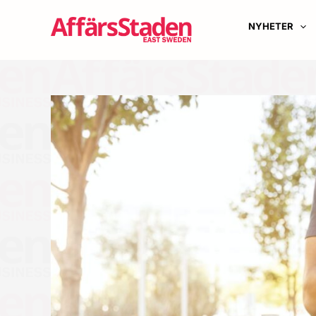
Hoppa
till
NYHETER
innehåll