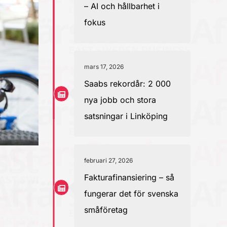
– AI och hållbarhet i
fokus
mars 17, 2026
Saabs rekordår: 2 000
nya jobb och stora
satsningar i Linköping
februari 27, 2026
Fakturafinansiering – så
fungerar det för svenska
småföretag