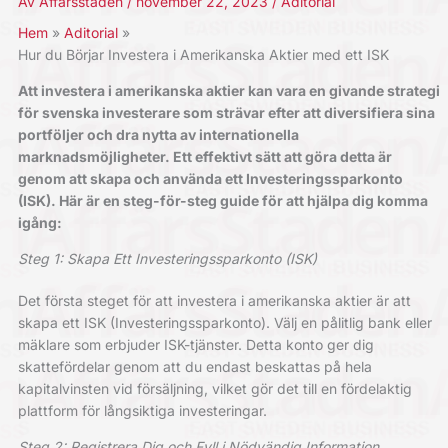
Av
Affärsstaden
/
november 22, 2023
/
Aditorial
Hem
Aditorial
Hur du Börjar Investera i Amerikanska Aktier med ett ISK
Att investera i amerikanska aktier kan vara en givande strategi
för svenska investerare som strävar efter att diversifiera sina
portföljer och dra nytta av internationella
marknadsmöjligheter. Ett effektivt sätt att göra detta är
genom att skapa och använda ett Investeringssparkonto
(ISK). Här är en steg-för-steg guide för att hjälpa dig komma
igång:
Steg 1: Skapa Ett Investeringssparkonto (ISK)
Det första steget för att investera i amerikanska aktier är att
skapa ett ISK (Investeringssparkonto). Välj en pålitlig bank eller
mäklare som erbjuder ISK-tjänster. Detta konto ger dig
skattefördelar genom att du endast beskattas på hela
kapitalvinsten vid försäljning, vilket gör det till en fördelaktig
plattform för långsiktiga investeringar.
Steg 2: Registrera Dig och Fyll i Nödvändig Information