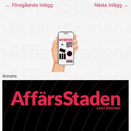
←
Föregående Inlägg
Nästa Inlägg
→
Annons