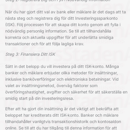
När du har gjort ditt val av bank eller mäklare är det dags att ta
nästa steg och registrera dig för ditt Investeringssparkonto
(ISK). Följ processen för att skapa ditt konto genom att fylla i
nödvändig personlig information. Se till att tillhandahålla
korrekta och aktuella uppgifter för att underlätta smidiga
transaktioner och för att följa lagliga krav.
Steg 3: Finansiera Ditt ISK
Sätt in det belopp du vill investera på ditt ISK-konto. Många
banker och mäklare erbjuder olika metoder för insättningar,
inklusive banköverföringar och elektroniska betalningar. Vid
valet av insättningsmetod, överväg faktorer som
överföringshastighet, avgifter och säkerhet för att säkerställa en
smidig start på din investeringsresa.
Efter att ha gjort din insättning är det viktigt att bekräfta att
beloppet har krediterats ditt ISK-konto. Banker och mäklare
tillhandahåller vanligtvis transaktionshistorik och kontosaldon
online. Se till att du har tillgång till denna information för att