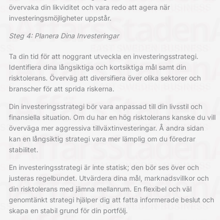
övervaka din likviditet och vara redo att agera när
investeringsmöjligheter uppstår.
Steg 4: Planera Dina Investeringar
Ta din tid för att noggrant utveckla en investeringsstrategi.
Identifiera dina långsiktiga och kortsiktiga mål samt din
risktolerans. Överväg att diversifiera över olika sektorer och
branscher för att sprida riskerna.
Din investeringsstrategi bör vara anpassad till din livsstil och
finansiella situation. Om du har en hög risktolerans kanske du vill
överväga mer aggressiva tillväxtinvesteringar. Å andra sidan
kan en långsiktig strategi vara mer lämplig om du föredrar
stabilitet.
En investeringsstrategi är inte statisk; den bör ses över och
justeras regelbundet. Utvärdera dina mål, marknadsvillkor och
din risktolerans med jämna mellanrum. En flexibel och väl
genomtänkt strategi hjälper dig att fatta informerade beslut och
skapa en stabil grund för din portfölj.