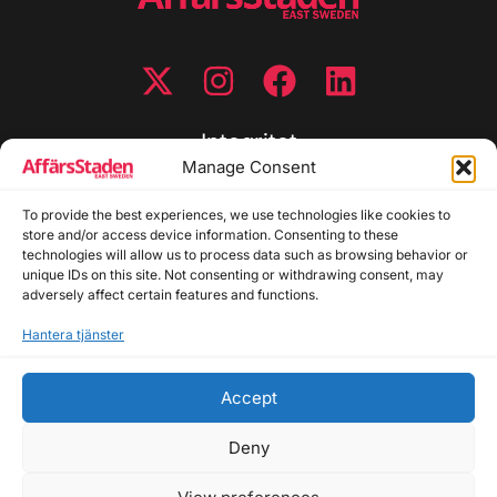
Integritet
Manage Consent
Integritetspolicy
To provide the best experiences, we use technologies like cookies to
Cookiepolicy
store and/or access device information. Consenting to these
Disclaimer
technologies will allow us to process data such as browsing behavior or
Redaktionell policy
unique IDs on this site. Not consenting or withdrawing consent, may
Utgivarinformation
adversely affect certain features and functions.
Hantera tjänster
Kontakta oss
Accept
Allmänna frågor: info@affarsstaden.se | Tipsa
redaktionen: tips@affarsstaden.se | Annonsera:
Deny
annons@affarsstaden.se