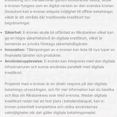
e-kronan fungera som en digital version av den svenska kronan.
Dessutom kan e-kronan erbjuda möjlighet till offline-betalningar,
vilket är ett område där traditionella kreditkort har
begränsningar.
Säkerhet:
E-kronan skulle bli utfärdad av Riksbanken vilket kan
ge en högre säkerhetsnivå än digitala kreditkort, vilket är
beroende av privata företags säkerhetsåtgärder.
Innovation:
Tillämpningen av e-kronan kan leda till nya typer av
finansiella tjänster och produkter.
Användarupplevelse:
E-kronan kan integreras med den digitala
infrastrukturen och kunna användas parallellt med digitala
kreditkort.
Projektet med e-kronan är en direkt respons på den digitala
betalnings-utvecklingen, och för mer information kan du besöka
och läsa om
Riksbankens svar med e-krona
. Medan digitala
kreditkort redan har en fast plats i betallandskapet, kan e-
kronan potentiellt komplettera och utöka användarnas
valmöjligheter när det gäller digitala betalningsmedel.