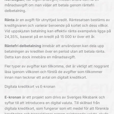
månadsavgift om man väljer att betala genom räntefri
delbetalning.
Ränta
är en avgift för utnyttjad kredit. Räntesatsen bestäms av
kreditgivaren och varierar beroende på kortet och dess villkor.
Vid uppskjuten betalning kan effektiv ränta exempelvis ligga på
24,35%, baserat på en kredit på 15 000 kr över ett år.
Räntefri delbetalning
innebär att användaren kan dela upp
betalningen av krediten över en period utan att betala ränta.
Detta kan dock innebära en månadsavgift.
Fler typer av avgifter kan tillkomma, det är viktigt att noggrant
läsa igenom villkoren och förstå de avgifter som tillkommer
innan man tecknar ett avtal om digitalt kreditkort.
Digitala kreditkort vs E-kronan
E-kronan
är ett projekt som drivs av Sveriges Riksbank och
syftar till att introducera en digital valuta. Till skillnad från
digitala kreditkort, som fungerar som ett medel för att förenkla
kreditering och transaktioner genom existerande valuta, skulle