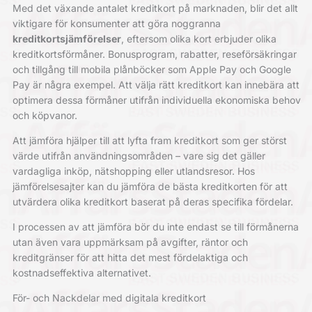
Med det växande antalet kreditkort på marknaden, blir det allt
viktigare för konsumenter att göra noggranna
kreditkortsjämförelser
, eftersom olika kort erbjuder olika
kreditkortsförmåner. Bonusprogram, rabatter, reseförsäkringar
och tillgång till mobila plånböcker som Apple Pay och Google
Pay är några exempel. Att välja rätt kreditkort kan innebära att
optimera dessa förmåner utifrån individuella ekonomiska behov
och köpvanor.
Att jämföra hjälper till att lyfta fram kreditkort som ger störst
värde utifrån användningsområden – vare sig det gäller
vardagliga inköp, nätshopping eller utlandsresor. Hos
jämförelsesajter
kan du jämföra de bästa kreditkorten
för att
utvärdera olika kreditkort baserat på deras specifika fördelar.
I processen av att jämföra bör du inte endast se till förmånerna
utan även vara uppmärksam på avgifter, räntor och
kreditgränser för att hitta det mest fördelaktiga och
kostnadseffektiva alternativet.
För- och Nackdelar med digitala kreditkort