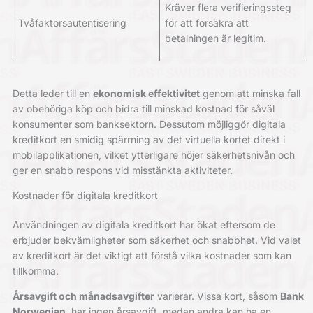
Kräver flera verifieringssteg
Tvåfaktorsautentisering
för att försäkra att
betalningen är legitim.
Detta leder till en
ekonomisk effektivitet
genom att minska fall
av obehöriga köp och bidra till minskad kostnad för såväl
konsumenter som banksektorn. Dessutom möjliggör digitala
kreditkort en smidig spärrning av det virtuella kortet direkt i
mobilapplikationen, vilket ytterligare höjer säkerhetsnivån och
ger en snabb respons vid misstänkta aktiviteter.
Kostnader för digitala kreditkort
Användningen av digitala kreditkort har ökat eftersom de
erbjuder bekvämligheter som säkerhet och snabbhet. Vid valet
av kreditkort är det viktigt att förstå vilka kostnader som kan
tillkomma.
Årsavgift och månadsavgifter
varierar. Vissa kort, såsom
Bank
Norwegian
, har ingen årsavgift, medan andra kan ha en