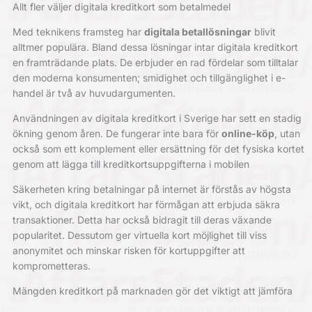
Allt fler väljer digitala kreditkort som betalmedel
Med teknikens framsteg har
digitala betallösningar
blivit
alltmer populära. Bland dessa lösningar intar digitala kreditkort
en framträdande plats. De erbjuder en rad fördelar som tilltalar
den moderna konsumenten; smidighet och tillgänglighet i e-
handel är två av huvudargumenten.
Användningen av digitala kreditkort i Sverige har sett en stadig
ökning genom åren. De fungerar inte bara för
online-köp
, utan
också som ett komplement eller ersättning för det fysiska kortet
genom att lägga till kreditkortsuppgifterna i mobilen
Säkerheten kring betalningar på internet är förstås av högsta
vikt, och digitala kreditkort har förmågan att erbjuda säkra
transaktioner. Detta har också bidragit till deras växande
popularitet. Dessutom ger virtuella kort möjlighet till viss
anonymitet och minskar risken för kortuppgifter att
komprometteras.
Mängden kreditkort på marknaden gör det viktigt att jämföra