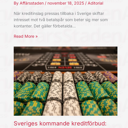
By
Affärsstaden
/
november 18, 2025
/
Aditorial
När kreditinslag pressas tillbaka i Sverige skiftar
intresset mot två betalspår som beter sig mer som
kontanter. Det gäller förbetalda…
Read More »
Sveriges kommande kreditförbud: