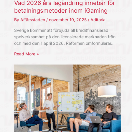
Vad 2026 års lagändring innebär för
betalningsmetoder inom iGaming
By
Affärsstaden
/
november 10, 2025
/
Aditorial
Sverige kommer att förbjuda all kreditfinansierad
spelverksamhet på den licensierade marknaden från
och med den 1 april 2026. Reformen omformulerar…
Read More »