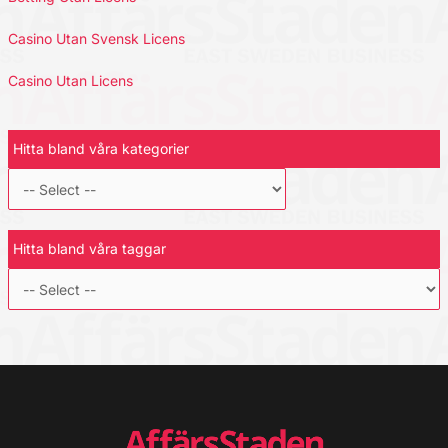
Casino Utan Svensk Licens
Casino Utan Licens
Hitta bland våra kategorier
Hitta bland våra taggar