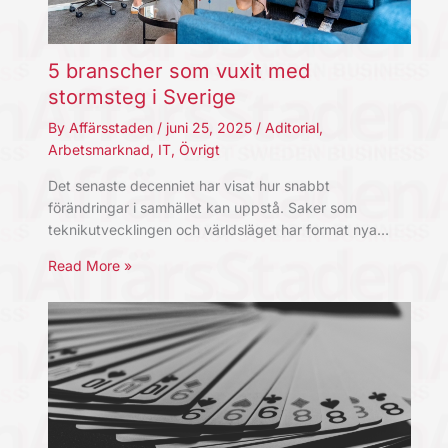
5 branscher som vuxit med
stormsteg i Sverige
By
Affärsstaden
/
juni 25, 2025
/
Aditorial
,
Arbetsmarknad
,
IT
,
Övrigt
Det senaste decenniet har visat hur snabbt
förändringar i samhället kan uppstå. Saker som
teknikutvecklingen och världsläget har format nya…
Read More »