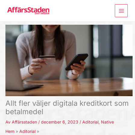
Hoppa
till
innehåll
Allt fler väljer digitala kreditkort som
betalmedel
Av
Affärsstaden
/
december 6, 2023
/
Aditorial
,
Native
Hem
Aditorial