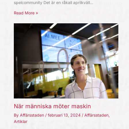
spelcommunity Det är en råkall aprilkväll…
Read More »
När människa möter maskin
By
Affärsstaden
/
februari 13, 2024
/
Affärsstaden
,
Artiklar