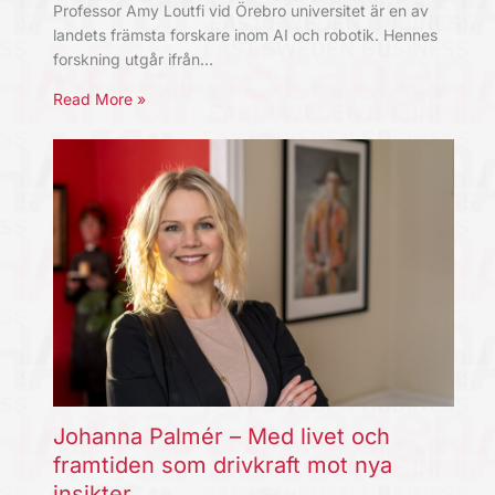
Professor Amy Loutfi vid Örebro universitet är en av
landets främsta forskare inom AI och robotik. Hennes
forskning utgår ifrån…
Read More »
Johanna Palmér – Med livet och
framtiden som drivkraft mot nya
insikter