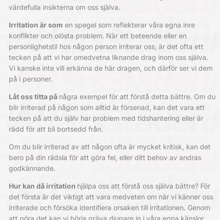
värdefulla insikterna om oss själva.
Irritation är som
en spegel som reflekterar våra egna inre
konflikter och olösta problem. När ett beteende eller en
personlighetstil hos någon person irriterar oss, är det ofta ett
tecken på att vi har omedvetna liknande drag inom oss själva.
Vi kanske inte vill erkänna de här dragen, och därför ser vi dem
på i personer.
Låt oss titta på
några exempel för att förstå detta bättre. Om du
blir irriterad på någon som alltid är försenad, kan det vara ett
tecken på att du själv har problem med tidshantering eller är
rädd för att bli bortsedd från.
Om du blir irriterad av att någon ofta är mycket kritisk, kan det
bero på din rädsla för att göra fel, eller ditt behov av andras
godkännande.
Hur kan då irritation
hjälpa oss att förstå oss själva bättre? För
det första är det viktigt att vara medveten om när vi känner oss
irriterade och försöka identifiera orsaken till irritationen. Genom
att göra det kan vi börja gräva djupare in i våra egna känslor