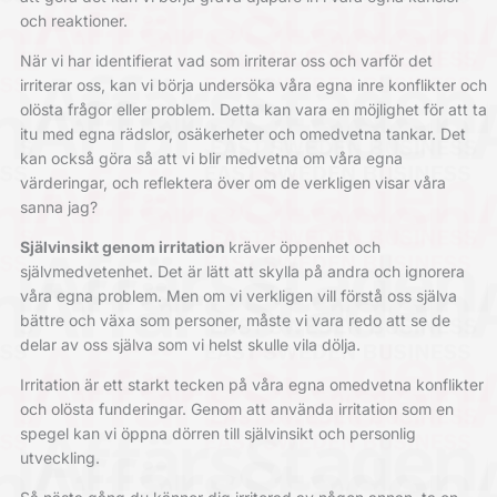
och reaktioner.
När vi har identifierat vad som irriterar oss och varför det
irriterar oss, kan vi börja undersöka våra egna inre konflikter och
olösta frågor eller problem. Detta kan vara en möjlighet för att ta
itu med egna rädslor, osäkerheter och omedvetna tankar. Det
kan också göra så att vi blir medvetna om våra egna
värderingar, och reflektera över om de verkligen visar våra
sanna jag?
Självinsikt genom irritation
kräver öppenhet och
självmedvetenhet. Det är lätt att skylla på andra och ignorera
våra egna problem. Men om vi verkligen vill förstå oss själva
bättre och växa som personer, måste vi vara redo att se de
delar av oss själva som vi helst skulle vila dölja.
Irritation är ett starkt tecken på våra egna omedvetna konflikter
och olösta funderingar. Genom att använda irritation som en
spegel kan vi öppna dörren till självinsikt och personlig
utveckling.