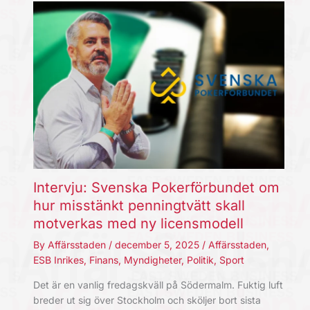
Intervju: Svenska Pokerförbundet om
hur misstänkt penningtvätt skall
motverkas med ny licensmodell
By
Affärsstaden
/
december 5, 2025
/
Affärsstaden
,
ESB Inrikes
,
Finans
,
Myndigheter
,
Politik
,
Sport
Det är en vanlig fredagskväll på Södermalm. Fuktig luft
breder ut sig över Stockholm och sköljer bort sista