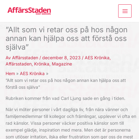
Hoppa
till
innehåll
”Allt som vi retar oss på hos någon
annan kan hjälpa oss att förstå oss
själva”
Av
Affärsstaden
/
december 8, 2023
/
AES Krönika
,
Affärsstaden
,
Krönika
,
Magazine
Hem
AES Krönika
”Allt som vi retar oss på hos någon annan kan hjälpa oss att
förstå oss själva”
Rubriken kommer från vad Carl Ljung sade en gång i tiden.
När vi möter personer i vårt dagliga liv, från nära vänner och
familjemedlemmar till kollegor och främlingar, upplever vi ofta en
rad känslor. Vissa personer väcker positiva känslor som till
exempel glädje, inspiration med mera. Men det är personerna
som utlöser irritation, ilska eller frustration som ger oss de mest