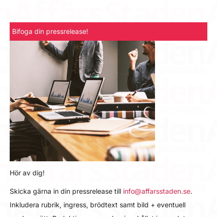
Bifoga din pressrelease!
Hör av dig!
Skicka gärna in din pressrelease till
info@affarsstaden.se
.
Inkludera rubrik, ingress, brödtext samt bild + eventuell