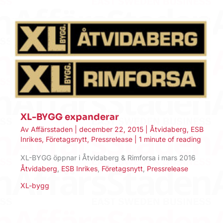
XL-BYGG expanderar
Av
Affärsstaden
|
december 22, 2015
|
Åtvidaberg
,
ESB
Inrikes
,
Företagsnytt
,
Pressrelease
|
1 minute of reading
XL-BYGG öppnar i Åtvidaberg & Rimforsa i mars 2016
Åtvidaberg
,
ESB Inrikes
,
Företagsnytt
,
Pressrelease
XL-bygg