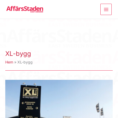
Hoppa
till
innehåll
XL-bygg
Hem
XL-bygg