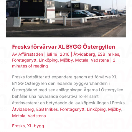
Fresks förvärvar XL BYGG Östergyllen
Av
Affärsstaden
|
juli 19, 2016
|
Åtvidaberg
,
ESB Inrikes
,
Företagsnytt
,
Linköping
,
Mjölby
,
Motala
,
Vadstena
|
2
minutes of reading
Fresks fortsätter att expandera genom att förvärva XL
BYGG Östergyllen den ledande byggvaruhandeln i
Östergötland med sex anläggningar. Ägarna i Östergyllen
behåller sina nuvarande operativa roller samt
återinvesterar en betydande del av köpeskillingen i Fresks.
Åtvidaberg
,
ESB Inrikes
,
Företagsnytt
,
Linköping
,
Mjölby
,
Motala
,
Vadstena
Fresks
,
XL-bygg