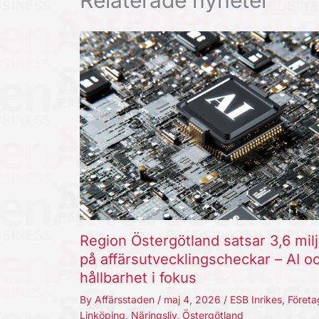
Relaterade nyheter
Region Östergötland satsar 3,6 mil
på affärsutvecklingscheckar – AI o
hållbarhet i fokus
By
Affärsstaden
/
maj 4, 2026
/
ESB Inrikes
,
Företa
Linköping
,
Näringsliv
,
Östergötland