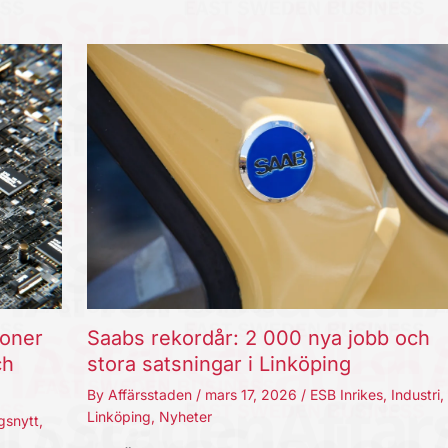
joner
Saabs rekordår: 2 000 nya jobb och
ch
stora satsningar i Linköping
By
Affärsstaden
/
mars 17, 2026
/
ESB Inrikes
,
Industri
,
Linköping
,
Nyheter
gsnytt
,