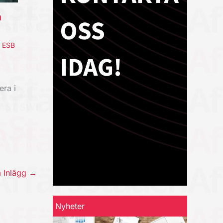
a
,
ESB
era i
a Inlägg
→
Nyheter