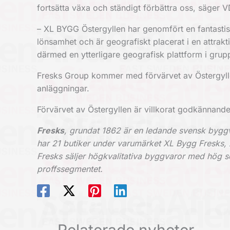
fortsätta växa och ständigt förbättra oss, säger 
– XL BYGG Östergyllen har genomfört en fantastis
lönsamhet och är geografiskt placerat i en attrakt
därmed en ytterligare geografisk plattform i grup
Fresks Group kommer med förvärvet av Östergyll
anläggningar.
Förvärvet av Östergyllen är villkorat godkännand
Fresks
, grundat 1862 är en ledande svensk byggv
har 21 butiker under varumärket XL Bygg Fresks,
Fresks säljer högkvalitativa byggvaror med hög s
proffssegmentet.