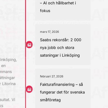
– AI och hållbarhet i
fokus
mars 17, 2026
Saabs rekordår: 2 000
nya jobb och stora
satsningar i Linköping
inköping,
r en
sammans
februari 27, 2026
ttningar
 Litorina
Fakturafinansiering – så
fungerar det för svenska
ultat. Vi
småföretag
ks