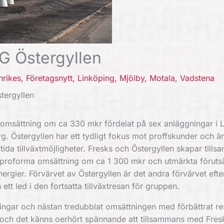
G Östergyllen
nrikes
,
Företagsnytt
,
Linköping
,
Mjölby
,
Motala
,
Vadstena
tergyllen
msättning om ca 330 mkr fördelat på sex anläggningar i L
. Östergyllen har ett tydligt fokus mot proffskunder och ä
tida tillväxtmöjligheter. Fresks och Östergyllen skapar till
proforma omsättning om ca 1 300 mkr och utmärkta förutsä
ergier. Förvärvet av Östergyllen är det andra förvärvet efter
ett led i den fortsatta tillväxtresan för gruppen.
ningar och nästan tredubblat omsättningen med förbättrat res
 och det känns oerhört spännande att tillsammans med Fres