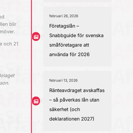
od
februari 26, 2026
len blir
Företagslån –
amöver.
Snabbguide för svenska
e och 21
småföretagare att
använda för 2026
Bolaget
februari 13, 2026
son.
Ränteavdraget avskaffas
– så påverkas lån utan
säkerhet (och
deklarationen 2027)