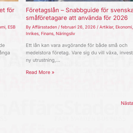
et för
Företagslån – Snabbguide för svensk
småföretagare att använda för 2026
omi
,
ESB
By
Affärsstaden
/
februari 26, 2026
/
Artiklar
,
Ekonomi
Inrikes
,
Finans
,
Näringsliv
nde
Ett lån kan vara avgörande för både små och
Långa
medelstora företag. Vare sig du vill växa, invest
ny utrustning,…
Read More »
Näst