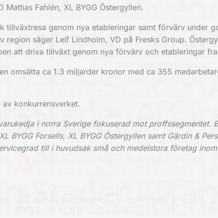
VD Mattias Fahlén, XL BYGG Östergyllen.
k tillväxtresa genom nya etableringar samt förvärv under g
iv region säger Leif Lindholm, VD på Fresks Group. Östergyl
pen att driva tillväxt genom nya förvärv och etableringar fr
en omsätta ca 1.3 miljarder kronor med ca 355 medarbetar
e av konkurrensverket.
arukedja i norra Sverige fokuserad mot proffssegmentet. 
 XL BYGG Forsells, XL BYGG Östergyllen samt Gärdin & Pers
ervicegrad till i huvudsak små och medelstora företag inom