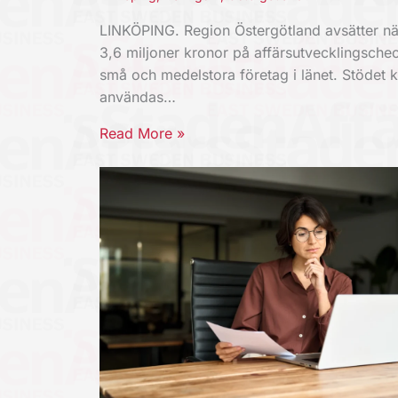
LINKÖPING. Region Östergötland avsätter nä
3,6 miljoner kronor på affärsutvecklingschec
små och medelstora företag i länet. Stödet 
användas…
Read More »