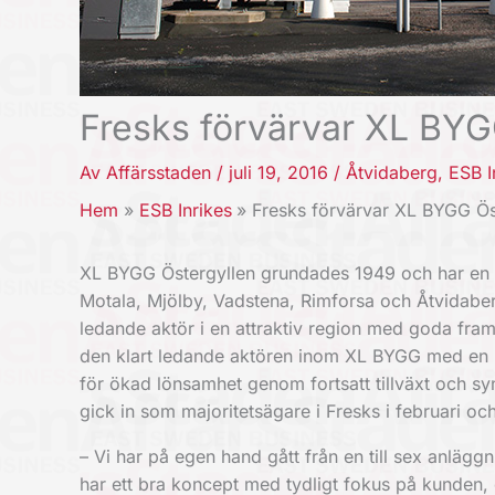
Fresks förvärvar XL BYG
Av
Affärsstaden
/
juli 19, 2016
/
Åtvidaberg
,
ESB I
Hem
ESB Inrikes
Fresks förvärvar XL BYGG Ös
XL BYGG Östergyllen grundades 1949 och har en o
Motala, Mjölby, Vadstena, Rimforsa och Åtvidaberg
ledande aktör i en attraktiv region med goda fram
den klart ledande aktören inom XL BYGG med en 
för ökad lönsamhet genom fortsatt tillväxt och syn
gick in som majoritetsägare i Fresks i februari och 
– Vi har på egen hand gått från en till sex anlägg
har ett bra koncept med tydligt fokus på kunden,