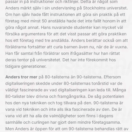
passar in på instruktioner och riktlinjer. Detta är något som
Anders märkt själv i sin undervisning på Stockholms universitet.
Om han själv hade fått instruktionen att göra sin praktik på ett
företag med minst 50 anställda hade det inte fallit honom in att
göra något annat. Hans nuvarande studenter kan mycket väl
försöka argumentera för att det visst passar att göra praktiken
hos ett företag med tre anställda. Anders berättar också om att
föräldrarna fortsätter att curla barnen även nu, när de är vuxna.
Han får samtal från föräldrar som ifrågasätter hur han rättat
deras tentor på universitetet. Det har inte förekommit hos
tidigare generationer.
Anders tror mer
på 80-talisterna än 90-talisterna. Eftersom
digitaliseringen skedde under 80-talisternas tonårstid var de
väldigt fascinerade av vad digitaliseringen kan leda till. Många
80-talister blev drivna och framgångsrika. De såg potentialen
hos den nya tekniken och tog tillvara på den. 90-talisterna är
vana vid tekniken och inte alls lika fascinerade av den. De är
vana vid att ha alla de valmöjligheter som finns i dagens
samhälle och curlingen har gjort dem mindre företagsamma.
Men Anders är öppen för att om 90-talisterna behandlas rätt av