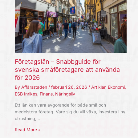
Företagslån – Snabbguide för
svenska småföretagare att använda
för 2026
By
Affärsstaden
/
februari 26, 2026
/
Artiklar
,
Ekonomi
,
ESB Inrikes
,
Finans
,
Näringsliv
Ett lån kan vara avgörande för både små och
medelstora företag. Vare sig du vill växa, investera i ny
utrustning,…
Read More »