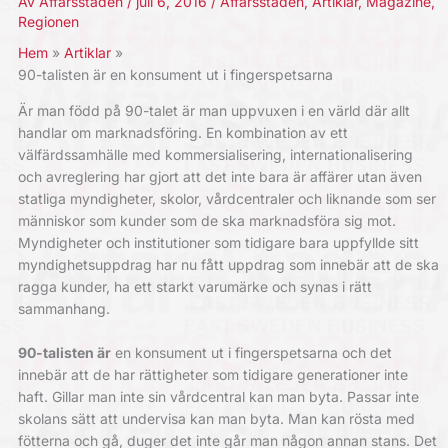
Av
Affärsstaden
/
juli 6, 2016
/
Affärsstaden
,
Artiklar
,
Magazine
,
Regionen
Hem
Artiklar
90-talisten är en konsument ut i fingerspetsarna
Är man född på 90-talet är man uppvuxen i en värld där allt
handlar om marknadsföring. En kombination av ett
välfärdssamhälle med kommersialisering, internationalisering
och avreglering har gjort att det inte bara är affärer utan även
statliga myndigheter, skolor, vårdcentraler och liknande som ser
människor som kunder som de ska marknadsföra sig mot.
Myndigheter och institutioner som tidigare bara uppfyllde sitt
myndighetsuppdrag har nu fått uppdrag som innebär att de ska
ragga kunder, ha ett starkt varumärke och synas i rätt
sammanhang.
90-talisten är
en konsument ut i fingerspetsarna och det
innebär att de har rättigheter som tidigare generationer inte
haft. Gillar man inte sin vårdcentral kan man byta. Passar inte
skolans sätt att undervisa kan man byta. Man kan rösta med
fötterna och gå, duger det inte går man någon annan stans. Det