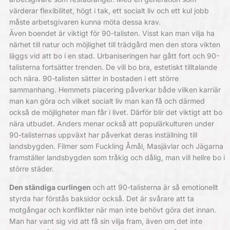
värderar flexibilitet, högt i tak, ett socialt liv och ett kul jobb
måste arbetsgivaren kunna möta dessa krav.
Även boendet är viktigt för 90-talisten. Visst kan man vilja ha
närhet till natur och möjlighet till trädgård men den stora vikten
läggs vid att bo i en stad. Urbaniseringen har gått fort och 90-
talisterna fortsätter trenden. De vill bo bra, estetiskt tilltalande
och nära. 90-talisten sätter in bostaden i ett större
sammanhang. Hemmets placering påverkar både vilken karriär
man kan göra och vilket socialt liv man kan få och därmed
också de möjligheter man får i livet. Därför blir det viktigt att bo
nära utbudet. Anders menar också att populärkulturen under
90-talisternas uppväxt har påverkat deras inställning till
landsbygden. Filmer som Fuckling Åmål, Masjävlar och Jägarna
framställer landsbygden som tråkig och dålig, man vill hellre bo i
större städer.
Den ständiga curlingen
och att 90-talisterna är så emotionellt
styrda har förstås baksidor också. Det är svårare att ta
motgångar och konflikter när man inte behövt göra det innan.
Man har vant sig vid att få sin vilja fram, även om det inte