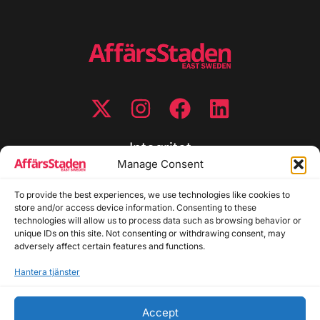
Integritet
Manage Consent
Integritetspolicy
Cookiepolicy
To provide the best experiences, we use technologies like cookies to
store and/or access device information. Consenting to these
Disclaimer
technologies will allow us to process data such as browsing behavior or
Redaktionell policy
unique IDs on this site. Not consenting or withdrawing consent, may
Utgivarinformation
adversely affect certain features and functions.
Hantera tjänster
Kontakta oss
Accept
Allmänna frågor: info@affarsstaden.se | Tipsa