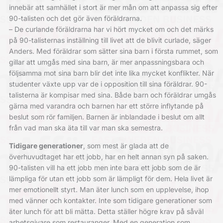
innebär att samhället i stort är mer mån om att anpassa sig efter
90-talisten och det gör även föräldrarna.
– De curlande föräldrarna har vi hört mycket om och det märks
på 90-talisternas inställning till livet att de blivit curlade, säger
Anders. Med föräldrar som sätter sina barn i första rummet, som
gillar att umgås med sina barn, är mer anpassningsbara och
följsamma mot sina barn blir det inte lika mycket konflikter. När
studenter växte upp var de i opposition till sina föräldrar. 90-
talisterna är kompisar med sina. Både barn och föräldrar umgås
gärna med varandra och barnen har ett större inflytande på
beslut som rör familjen. Barnen är inblandade i beslut om allt
från vad man ska äta till var man ska semestra.
Tidigare generationer
, som mest är glada att de
överhuvudtaget har ett jobb, har en helt annan syn på saken.
90-talisten vill ha ett jobb men inte bara ett jobb som de är
lämpliga för utan ett jobb som är lämpligt för dem. Hela livet är
mer emotionellt styrt. Man äter lunch som en upplevelse, ihop
med vänner och kontakter. Inte som tidigare generationer som
äter lunch för att bli mätta. Detta ställer högre krav på såväl
arbetsgivare som restauranger. Med en generation som