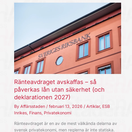
Ränteavdraget avskaffas – så
påverkas lån utan säkerhet (och
deklarationen 2027)
By
Affärsstaden
/
februari 13, 2026
/
Artiklar
,
ESB
Inrikes
,
Finans
,
Privatekonomi
Ränteavdraget är en av de mest välkända delarna av
svensk privatekonomi, men reglerna är inte statiska.