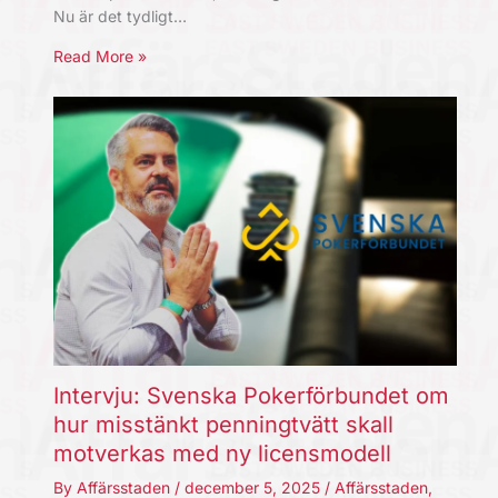
Nu är det tydligt…
Read More »
Intervju: Svenska Pokerförbundet om
hur misstänkt penningtvätt skall
motverkas med ny licensmodell
By
Affärsstaden
/
december 5, 2025
/
Affärsstaden
,