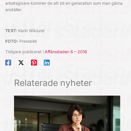
arbetsgivare kommer de att bli en generation som man gärna
anställer.
TEXT:
Karin Wiklund
FOTO:
Pressbild
Tidigare publicerat i
Affärsstaden 6 – 2016
Relaterade nyheter