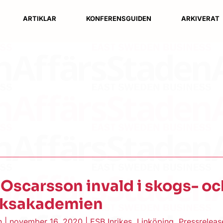
ARTIKLAR
KONFERENSGUIDEN
ARKIVERAT
Oscarsson invald i skogs- oc
uksakademien
en
|
november 16, 2020
|
ESB Inrikes
,
Linköping
,
Pressreleas