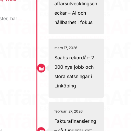
affärsutvecklingsch
eckar – AI och
ter, har
hållbarhet i fokus
mars 17, 2026
Saabs rekordår: 2
r
000 nya jobb och
stora satsningar i
Linköping
februari 27, 2026
Fakturafinansiering
– så fungerar det
d,