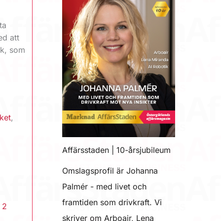
ta
ed att
ok, som
ket
,
Affärsstaden | 10-årsjubileum
Omslagsprofil är Johanna
Palmér - med livet och
framtiden som drivkraft. Vi
|
2
skriver om Arboair, Lena