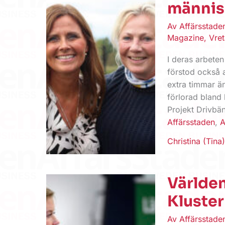
männis
Av
Affärsstad
Magazine
,
Vret
I deras arbeten
förstod också at
extra timmar ä
förlorad bland
Projekt Drivbänk
Affärsstaden
,
A
Christina (Tin
Världen
Kluster
Av
Affärsstad