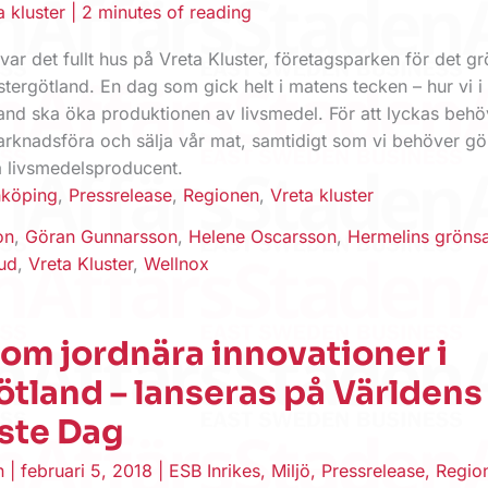
a kluster
|
2 minutes of reading
ar det fullt hus på Vreta Kluster, företagsparken för det g
Östergötland. En dag som gick helt i matens tecken – hur vi i
and ska öka produktionen av livsmedel. För att lyckas behöv
marknadsföra och sälja vår mat, samtidigt som vi behöver gö
a livsmedelsproducent.
nköping
,
Pressrelease
,
Regionen
,
Vreta kluster
on
,
Göran Gunnarsson
,
Helene Oscarsson
,
Hermelins gröns
ud
,
Vreta Kluster
,
Wellnox
om jordnära innovationer i
tland – lanseras på Världens
ste Dag
en
|
februari 5, 2018
|
ESB Inrikes
,
Miljö
,
Pressrelease
,
Regio