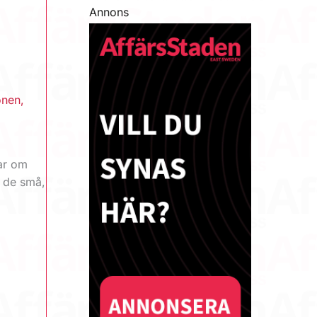
Annons
onen
,
tar om
r de små,