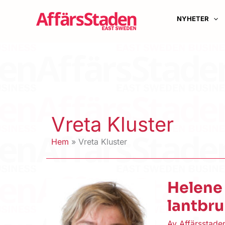
Hoppa
till
NYHETER
innehåll
Vreta Kluster
Hem
Vreta Kluster
Helene 
lantbr
Av
Affärsstad