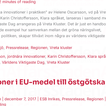
2 minutes of reading
a innovationer i praktiken” av Helene Oscarsson, vd på Vre
Karin Christoffersson, Klara språket, lanseras i samband m
gaste Dag arrangeras på Vreta Kluster. Det är just en handb
de exempel hur samverkan mellan det gröna näringslivet,
olitiken, skapar tillväxt inom några av världens viktigaste
ljö
,
Pressrelease
,
Regionen
,
Vreta kluster
son
,
jordnära innovationer
,
Karin Christoffersson
,
Klara språ
,
Världens Viktigaste Dag
,
Vreta Kluster
oner i EU-medel till östgötska
t
en
|
december 7, 2017
|
ESB Inrikes
,
Pressrelease
,
Regionen
ding