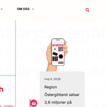
OM OSS
Sök
maj 4, 2026
Region
h
Östergötland satsar
3,6 miljoner på
e
,
Vreta