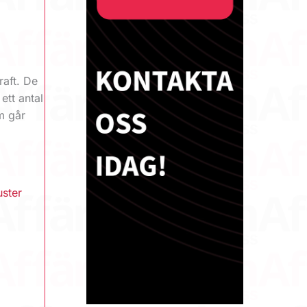
raft. De
 ett antal
m går
uster