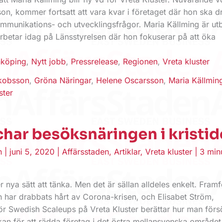
n, kommer fortsatt att vara kvar i företaget där hon ska d
mmunikations- och utvecklingsfrågor. Maria Källming är ut
betar idag på Länsstyrelsen där hon fokuserar på att öka
nköping
,
Nytt jobb
,
Pressrelease
,
Regionen
,
Vreta kluster
kobsson
,
Gröna Näringar
,
Helene Oscarsson
,
Maria Källmin
ster
har besöksnäringen i kristid
en
|
juni 5, 2020
|
Affärsstaden
,
Artiklar
,
Vreta kluster
|
3 min
r nya sätt att tänka. Men det är sällan alldeles enkelt. Framfö
 har drabbats hårt av Corona-krisen, och Elisabet Ström,
för Swedish Scaleups på Vreta Kluster berättar hur man förs
an för att rädda företag i det östra mellansvenska området