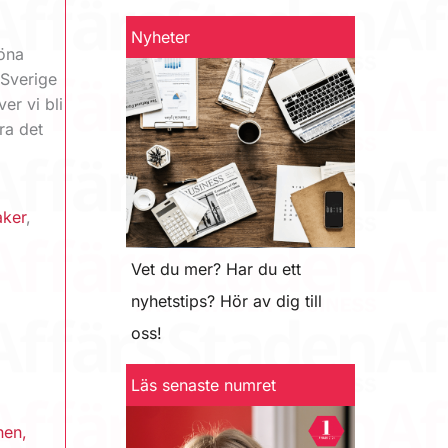
Nyheter
röna
 Sverige
er vi bli
ra det
aker
,
Vet du mer? Har du ett
nyhetstips? Hör av dig till
oss!
Läs senaste numret
nen
,