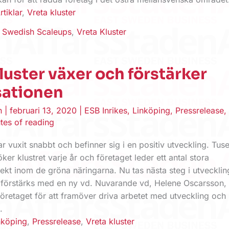
rtiklar
,
Vreta kluster
,
Swedish Scaleups
,
Vreta Kluster
luster växer och förstärker
sationen
en
|
februari 13, 2020
|
ESB Inrikes
,
Linköping
,
Pressrelease
tes of reading
ar vuxit snabbt och befinner sig i en positiv utveckling. Tuse
er klustret varje år och företaget leder ett antal stora
ekt inom de gröna näringarna. Nu tas nästa steg i utveckli
 förstärks med en ny vd. Nuvarande vd, Helene Oscarsson
 företaget för att framöver driva arbetet med utveckling och
.
nköping
,
Pressrelease
,
Vreta kluster