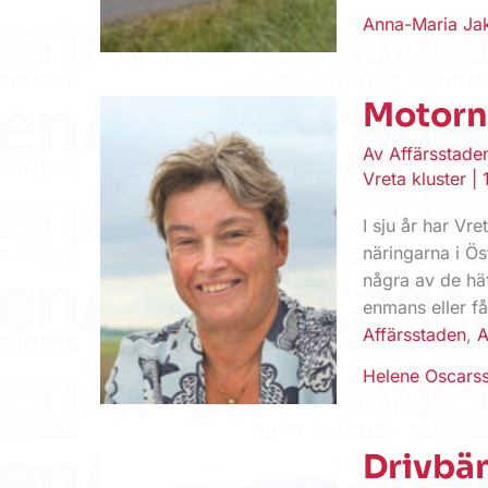
Anna-Maria Ja
Motorn 
Av
Affärsstad
Vreta kluster
|
I sju år har Vre
näringarna i Ö
några av de häf
enmans eller få
Affärsstaden
,
A
Helene Oscars
Drivbän