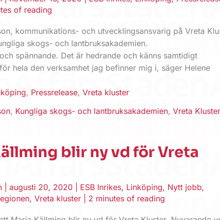
tes of reading
on, kommunikations- och utvecklingsansvarig på Vreta Klus
 Kungliga skogs- och lantbruksakademien.
gt och spännande. Det är hedrande och känns samtidigt
ör hela den verksamhet jag befinner mig i, säger Helene
nköping
,
Pressrelease
,
Vreta kluster
son
,
Kungliga skogs- och lantbruksakademien
,
Vreta Kluste
ällming blir ny vd för Vreta
en
|
augusti 20, 2020
|
ESB Inrikes
,
Linköping
,
Nytt jobb
,
egionen
,
Vreta kluster
|
2 minutes of reading
 att Maria Källming blir ny vd för Vreta Kluster. Nuvarande v