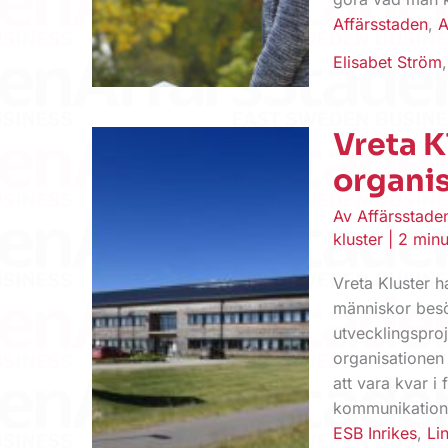
Affärsstaden
,
A
Elisabet Ström
Vreta K
organi
Av
Affärsstad
kluster
|
2 minu
Vreta Kluster h
människor besök
utvecklingsproj
organisationen
att vara kvar i
kommunikation
ESB Inrikes
,
Li