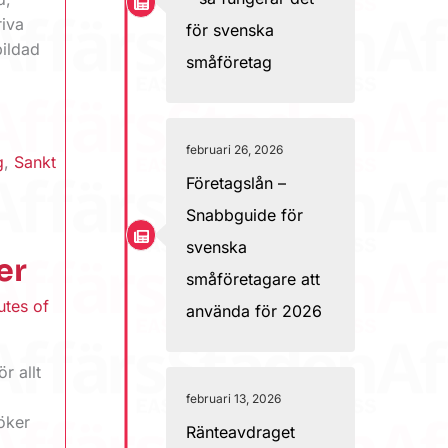
riva
för svenska
bildad
småföretag
februari 26, 2026
g
,
Sankt
Företagslån –
Snabbguide för
svenska
er
småföretagare att
utes of
använda för 2026
r allt
februari 13, 2026
öker
Ränteavdraget
.