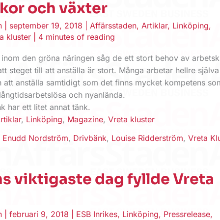
kor och växter
en
|
september 19, 2018
|
Affärsstaden
,
Artiklar
,
Linköping
,
a kluster
|
4 minutes of reading
 inom den gröna näringen såg de ett stort behov av arbetsk
t steget till att anställa är stort. Många arbetar hellre själva
n att anställa samtidigt som det finns mycket kompetens so
 långtidsarbetslösa och nyanlända.
 har ett litet annat tänk.
rtiklar
,
Linköping
,
Magazine
,
Vreta kluster
a) Enudd Nordström
,
Drivbänk
,
Louise Ridderström
,
Vreta Kl
s viktigaste dag fyllde Vreta
en
|
februari 9, 2018
|
ESB Inrikes
,
Linköping
,
Pressrelease
,