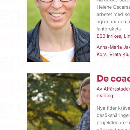
Helene Oscarsso
arbetet med ko
agronom och ar
lantbrukets
ESB Inrikes
,
Li
Anna-Maria Ja
Kors
,
Vreta Klu
De coac
Av
Affärsstad
reading
Nya tider kräve
besöksnäringen
projektledare 
göra vad man k