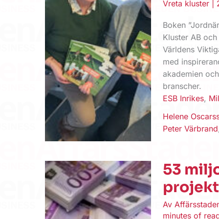
Vreta kluster
|
Boken ”Jordnär
Kluster AB och 
Världens Vikti
med inspireran
akademien och p
branscher.
ESB Inrikes
,
Mi
Helene Oscars
Peter Värbrand
53 milj
projek
Av
Affärsstad
minutes of rea