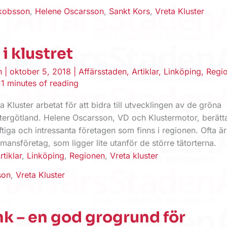
kobsson
,
Helene Oscarsson
,
Sankt Kors
,
Vreta Kluster
i klustret
en
|
oktober 5, 2018
|
Affärsstaden
,
Artiklar
,
Linköping
,
Regi
11 minutes of reading
ta Kluster arbetat för att bidra till utvecklingen av de gröna
stergötland. Helene Oscarsson, VD och Klustermotor, berät
tiga och intressanta företagen som finns i regionen. Ofta ä
mansföretag, som ligger lite utanför de större tätorterna.
rtiklar
,
Linköping
,
Regionen
,
Vreta kluster
son
,
Vreta Kluster
k – en god grogrund för