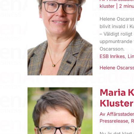
kluster
|
2 minu
Helene Oscarss
blivit invald i
– Väldigt roli
uppmuntrande f
Oscarsson.
ESB Inrikes
,
Li
Helene Oscars
Maria K
Kluster
Av
Affärsstad
Pressrelease
,
R
Nu är det klart