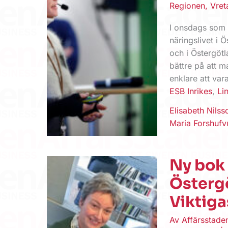
Regionen
,
Vret
I onsdags som v
näringslivet i 
och i Östergötl
bättre på att 
enklare att var
ESB Inrikes
,
Li
Elisabeth Nilss
Maria Forshufv
Ny bok 
Östergö
Viktiga
Av
Affärsstad