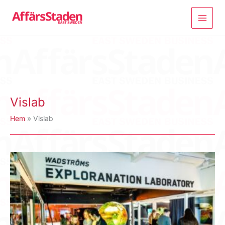
Hoppa
till
innehåll
Vislab
Hem
Vislab