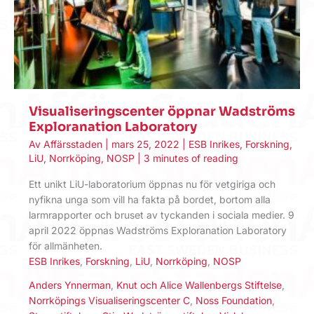
Visualiseringscenter öppnar Wadströms
Exploranation Laboratory
Av
Affärsstaden
|
mars 25, 2022
|
ESB Inrikes
,
Forskning
,
LiU
,
Norrköping
,
NOSP
|
3 minutes of reading
Ett unikt LiU-laboratorium öppnas nu för vetgiriga och
nyfikna unga som vill ha fakta på bordet, bortom alla
larmrapporter och bruset av tyckanden i sociala medier. 9
april 2022 öppnas Wadströms Exploranation Laboratory
för allmänheten.
ESB Inrikes
,
Forskning
,
LiU
,
Norrköping
,
NOSP
Anders Ynnerman
,
Knut och Alice Wallenbergs Stiftelse
,
Norrköpings Visualiseringscenter C
,
Noss Foundation
,