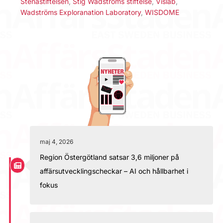
Stenastiftelsen
,
Stig Wadströms stiftelse
,
Vislab
,
Wadströms Exploranation Laboratory
,
WISDOME
maj 4, 2026
Region Östergötland satsar 3,6 miljoner på
affärsutvecklingscheckar – AI och hållbarhet i
fokus