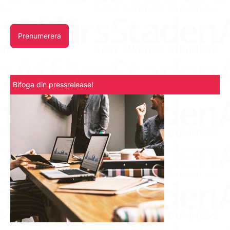
Prenumerera
Bifoga din pressrelease!