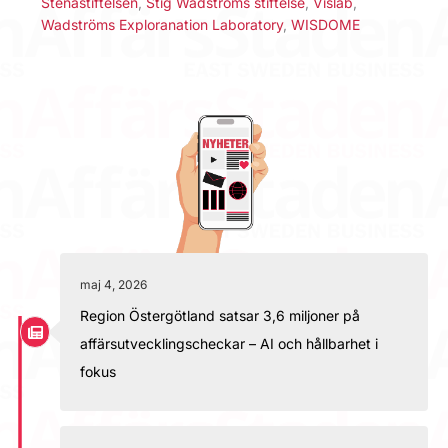
Stenastiftelsen
,
Stig Wadströms stiftelse
,
Vislab
,
Wadströms Exploranation Laboratory
,
WISDOME
maj 4, 2026
Region Östergötland satsar 3,6 miljoner på
affärsutvecklingscheckar – AI och hållbarhet i
fokus