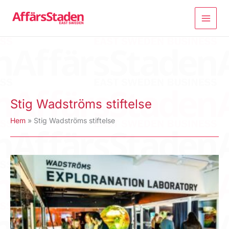
Hoppa
till
innehåll
Stig Wadströms stiftelse
Hem
Stig Wadströms stiftelse