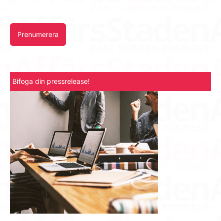
Prenumerera
Bifoga din pressrelease!