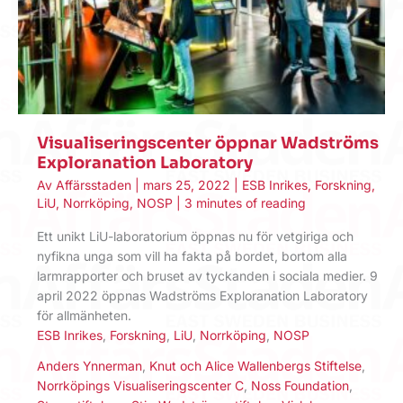
Visualiseringscenter öppnar Wadströms
Exploranation Laboratory
Av
Affärsstaden
|
mars 25, 2022
|
ESB Inrikes
,
Forskning
,
LiU
,
Norrköping
,
NOSP
|
3 minutes of reading
Ett unikt LiU-laboratorium öppnas nu för vetgiriga och
nyfikna unga som vill ha fakta på bordet, bortom alla
larmrapporter och bruset av tyckanden i sociala medier. 9
april 2022 öppnas Wadströms Exploranation Laboratory
för allmänheten.
ESB Inrikes
,
Forskning
,
LiU
,
Norrköping
,
NOSP
Anders Ynnerman
,
Knut och Alice Wallenbergs Stiftelse
,
Norrköpings Visualiseringscenter C
,
Noss Foundation
,