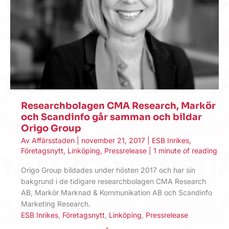
Researchbolagen CMA Research, Markör
och Scandinfo går samman och bildar
Origo Group
Av
Affärsstaden
|
november 21, 2017
|
ESB Inrikes
,
Företagsnytt
,
Linköping
,
Pressrelease
|
1 minute of reading
Origo Group bildades under hösten 2017 och har sin
bakgrund i de tidigare researchbolagen CMA Research
AB, Markör Marknad & Kommunikation AB och Scandinfo
Marketing Research.
ESB Inrikes
,
Företagsnytt
,
Linköping
,
Pressrelease