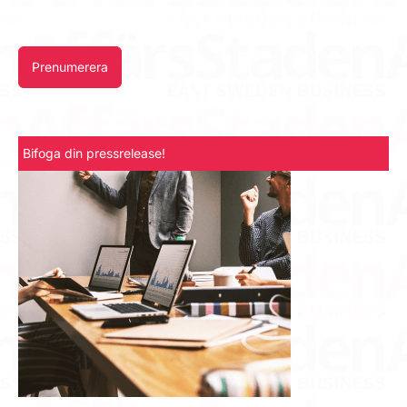
Prenumerera
Bifoga din pressrelease!