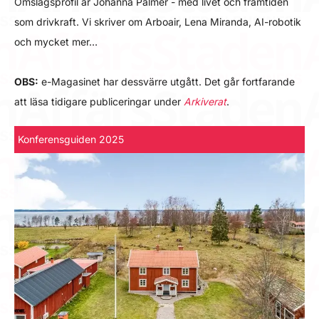
Omslagsprofil är Johanna Palmér - med livet och framtiden
som drivkraft. Vi skriver om Arboair, Lena Miranda, AI-robotik
och mycket mer…
OBS:
e-Magasinet har dessvärre utgått. Det går fortfarande
att läsa tidigare publiceringar under
Arkiverat
.
Konferensguiden 2025