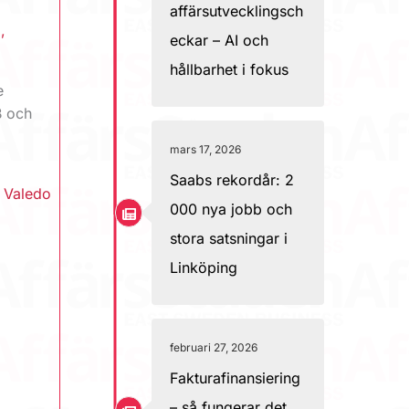
affärsutvecklingsch
g
,
eckar – AI och
hållbarhet i fokus
e
B och
mars 17, 2026
Saabs rekordår: 2
,
Valedo
000 nya jobb och
stora satsningar i
Linköping
februari 27, 2026
Fakturafinansiering
– så fungerar det