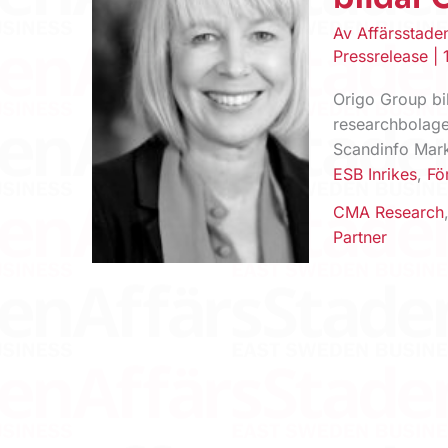
Av
Affärsstad
Pressrelease
|
Origo Group bi
researchbolag
Scandinfo Mark
ESB Inrikes
,
Fö
CMA Research
Partner