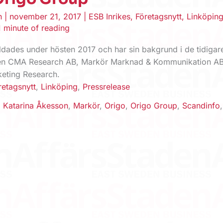
en
|
november 21, 2017
|
ESB Inrikes
,
Företagsnytt
,
Linköpin
1 minute of reading
ldades under hösten 2017 och har sin bakgrund i de tidigar
en CMA Research AB, Markör Marknad & Kommunikation A
eting Research.
retagsnytt
,
Linköping
,
Pressrelease
,
Katarina Åkesson
,
Markör
,
Origo
,
Origo Group
,
Scandinfo