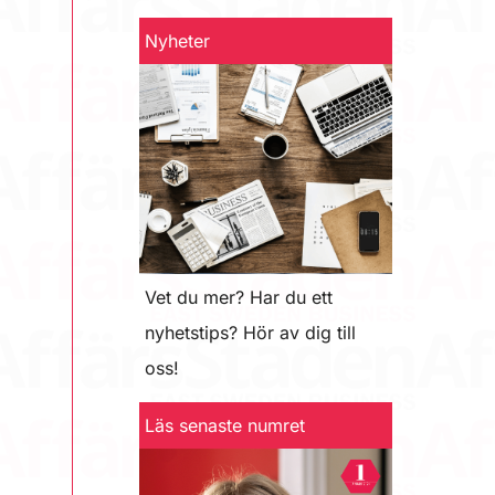
Nyheter
Vet du mer? Har du ett
nyhetstips? Hör av dig till
oss!
Läs senaste numret