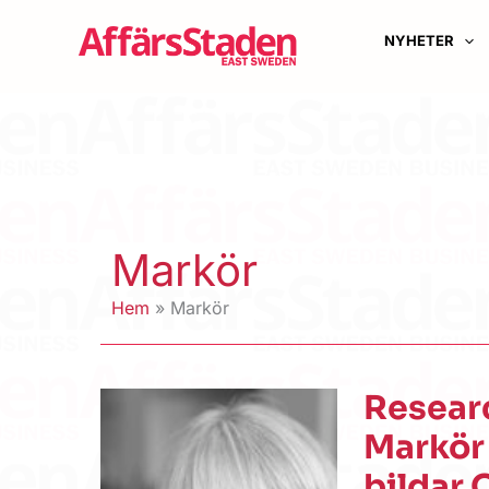
Hoppa
till
NYHETER
innehåll
Markör
Hem
Markör
Resear
Markör
bildar 