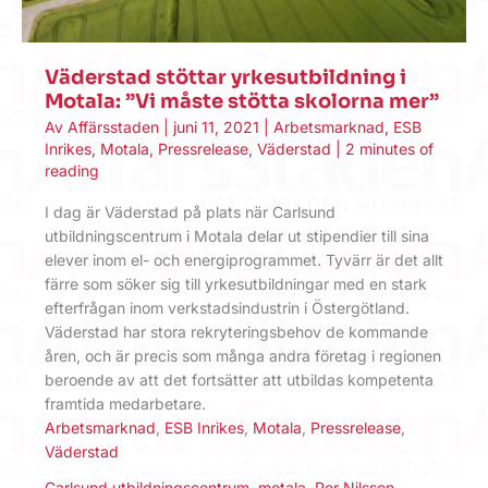
Väderstad stöttar yrkesutbildning i
Motala: ”Vi måste stötta skolorna mer”
Av
Affärsstaden
|
juni 11, 2021
|
Arbetsmarknad
,
ESB
Inrikes
,
Motala
,
Pressrelease
,
Väderstad
|
2 minutes of
reading
I dag är Väderstad på plats när Carlsund
utbildningscentrum i Motala delar ut stipendier till sina
elever inom el- och energiprogrammet. Tyvärr är det allt
färre som söker sig till yrkesutbildningar med en stark
efterfrågan inom verkstadsindustrin i Östergötland.
Väderstad har stora rekryteringsbehov de kommande
åren, och är precis som många andra företag i regionen
beroende av att det fortsätter att utbildas kompetenta
framtida medarbetare.
Arbetsmarknad
,
ESB Inrikes
,
Motala
,
Pressrelease
,
Väderstad
Carlsund utbildningscentrum
,
motala
,
Per Nilsson
,