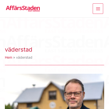
Hoppa
till
innehåll
väderstad
Hem
väderstad