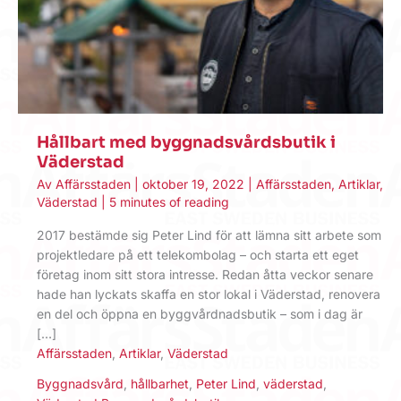
Hållbart med byggnadsvårdsbutik i
Väderstad
Av
Affärsstaden
|
oktober 19, 2022
|
Affärsstaden
,
Artiklar
,
Väderstad
|
5 minutes of reading
2017 bestämde sig Peter Lind för att lämna sitt arbete som
projektledare på ett telekombolag – och starta ett eget
företag inom sitt stora intresse. Redan åtta veckor senare
hade han lyckats skaffa en stor lokal i Väderstad, renovera
en del och öppna en byggvårdnadsbutik – som i dag är
[…]
Affärsstaden
,
Artiklar
,
Väderstad
Byggnadsvård
,
hållbarhet
,
Peter Lind
,
väderstad
,