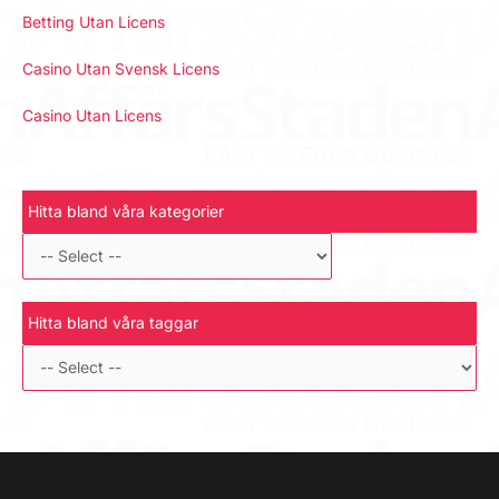
Betting Utan Licens
Casino Utan Svensk Licens
Casino Utan Licens
Hitta bland våra kategorier
Hitta bland våra taggar