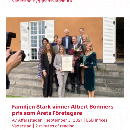
Väderstad Byggnadsvårdsbutik
Familjen Stark vinner Albert Bonniers
pris som Årets Företagare
Av
Affärsstaden
|
september 3, 2021
|
ESB Inrikes
,
Väderstad
|
2 minutes of reading