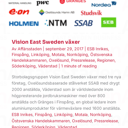
Vision East Sweden växer
Av
Affärsstaden
|
september 29, 2017
|
ESB Inrikes
,
Finspång
,
Linköping
,
Motala
,
Norrköping
,
Östsvenska
Handelskammaren
,
Oxelösund
,
Pressrelease
,
Regionen
,
Söderköping
,
Väderstad
|
1 minute of reading
Storbolagsgruppen Vision East Sweden växer med tre nya
företag, Oxelösundsbaserade stålverket SSAB med drygt
2000 anställda, Väderstad som är världsledande inom
högpresterande jordbruksmaskiner med över 800
anställda och Gränges i Finspång, en global ledare inom
aluminiumprodukter för värmeväxlare med 1600 anställda.
ESB Inrikes
,
Finspång
,
Linköping
,
Motala
,
Norrköping
,
Östsvenska Handelskammaren
,
Oxelösund
,
Pressrelease
,
Regionen
,
Söderköping
,
Väderstad