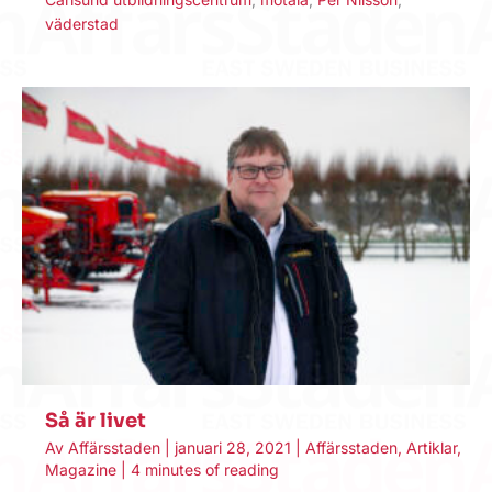
väderstad
Så är livet
Av
Affärsstaden
|
januari 28, 2021
|
Affärsstaden
,
Artiklar
,
Magazine
|
4 minutes of reading