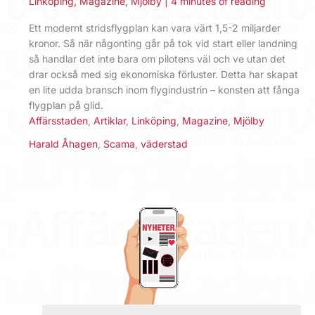
Linköping
,
Magazine
,
Mjölby
|
4 minutes of reading
Ett modernt stridsflygplan kan vara värt 1,5-2 miljarder
kronor. Så när någonting går på tok vid start eller landning
så handlar det inte bara om pilotens väl och ve utan det
drar också med sig ekonomiska förluster. Detta har skapat
en lite udda bransch inom flygindustrin – konsten att fånga
flygplan på glid.
Affärsstaden
,
Artiklar
,
Linköping
,
Magazine
,
Mjölby
Harald Åhagen
,
Scama
,
väderstad