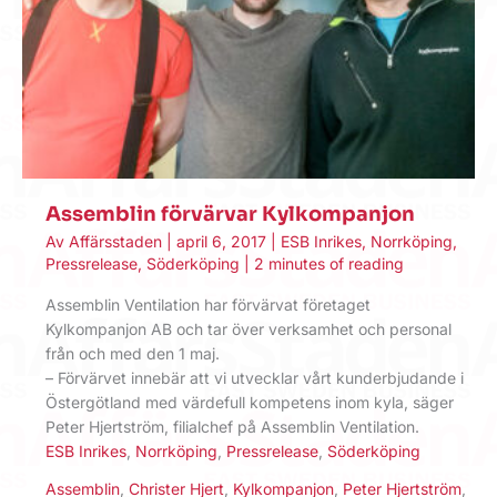
Assemblin förvärvar Kylkompanjon
Av
Affärsstaden
|
april 6, 2017
|
ESB Inrikes
,
Norrköping
,
Pressrelease
,
Söderköping
|
2 minutes of reading
Assemblin Ventilation har förvärvat företaget
Kylkompanjon AB och tar över verksamhet och personal
från och med den 1 maj.
– Förvärvet innebär att vi utvecklar vårt kunderbjudande i
Östergötland med värdefull kompetens inom kyla, säger
Peter Hjertström, filialchef på Assemblin Ventilation.
ESB Inrikes
,
Norrköping
,
Pressrelease
,
Söderköping
Assemblin
,
Christer Hjert
,
Kylkompanjon
,
Peter Hjertström
,