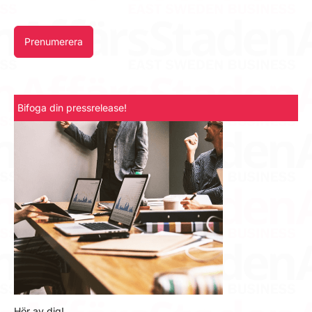
Prenumerera
Bifoga din pressrelease!
Hör av dig!