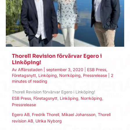
Thorell Revision förvärvar Egero i
Linköping!
Av
Affärsstaden
|
september 3, 2020
|
ESB Press
,
Företagsnytt
,
Linköping
,
Norrköping
,
Pressrelease
|
2
minutes of reading
Thorell Revision förvärvar Egero i Linköping!
ESB Press
,
Företagsnytt
,
Linköping
,
Norrköping
,
Pressrelease
Egero AB
,
Fredrik Thorell
,
Mikael Johansson
,
Thorell
revision AB
,
Ulrika Nyborg