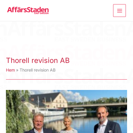
Hoppa
till
innehåll
Thorell revision AB
Hem
Thorell revision AB