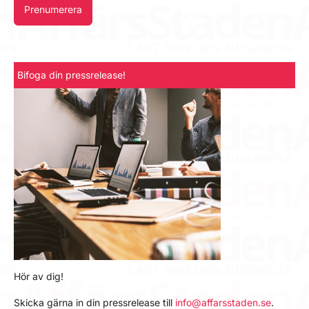
Prenumerera
Bifoga din pressrelease!
Hör av dig!
Skicka gärna in din pressrelease till
info@affarsstaden.se
.