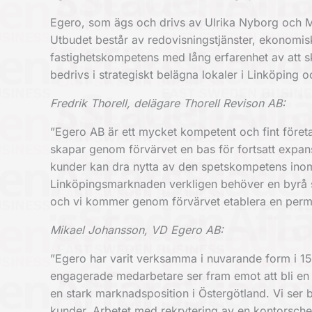
Egero, som ägs och drivs av Ulrika Nyborg och M
Utbudet består av redovisningstjänster, ekonomis
fastighetskompetens med lång erfarenhet av att s
bedrivs i strategiskt belägna lokaler i Linköping 
Fredrik Thorell, delägare Thorell Revison AB:
”Egero AB är ett mycket kompetent och fint företa
skapar genom förvärvet en bas för fortsatt expans
kunder kan dra nytta av den spetskompetens inom 
Linköpingsmarknaden verkligen behöver en byrå so
och vi kommer genom förvärvet etablera en perman
Mikael Johansson, VD Egero AB:
”Egero har varit verksamma i nuvarande form i 15 å
engagerade medarbetare ser fram emot att bli en d
en stark marknadsposition i Östergötland. Vi ser be
kunder. Arbetet med rekrytering av en kontorsche