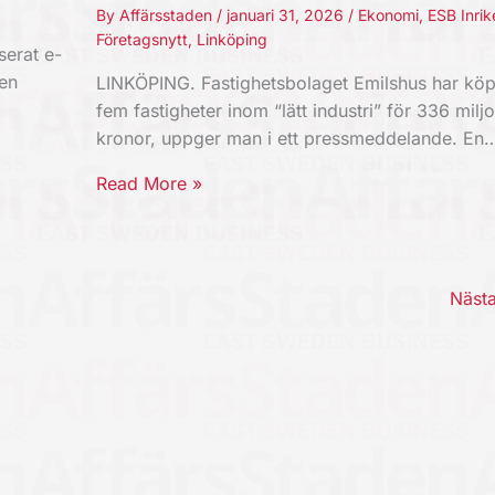
By
Affärsstaden
/
januari 31, 2026
/
Ekonomi
,
ESB Inrik
Företagsnytt
,
Linköping
erat e-
 en
LINKÖPING. Fastighetsbolaget Emilshus har köp
fem fastigheter inom “lätt industri” för 336 milj
kronor, uppger man i ett pressmeddelande. En
Read More »
Näst