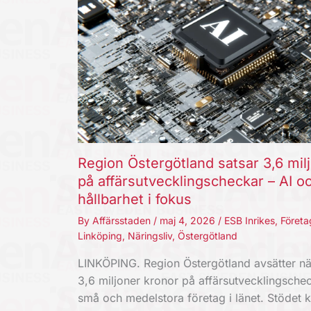
Region Östergötland satsar 3,6 mil
på affärsutvecklingscheckar – AI o
hållbarhet i fokus
By
Affärsstaden
/
maj 4, 2026
/
ESB Inrikes
,
Företa
Linköping
,
Näringsliv
,
Östergötland
LINKÖPING. Region Östergötland avsätter nä
3,6 miljoner kronor på affärsutvecklingschec
små och medelstora företag i länet. Stödet 