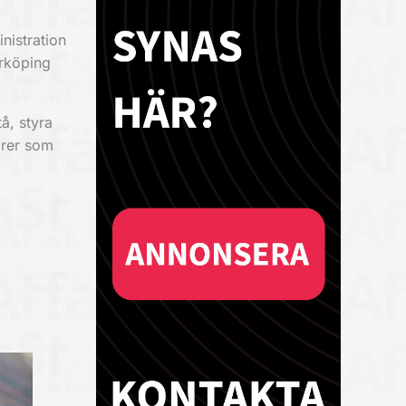
nistration
erköping
å, styra
örer som