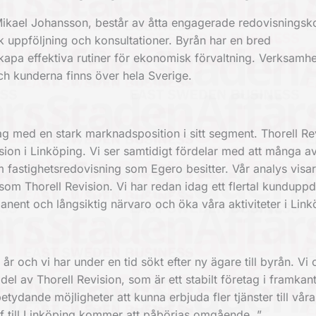
ikael Johansson, består av åtta engagerade redovisningsko
k uppföljning och konsultationer. Byrån har en bred
kapa effektiva rutiner för ekonomisk förvaltning. Verksamh
och kunderna finns över hela Sverige.
g med en stark marknadsposition i sitt segment. Thorell Re
ion i Linköping. Vi ser samtidigt fördelar med att många a
fastighetsredovisning som Egero besitter. Vår analys visar
m Thorell Revision. Vi har redan idag ett flertal kunduppd
ent och långsiktig närvaro och öka våra aktiviteter i Link
r och vi har under en tid sökt efter ny ägare till byrån. Vi
el av Thorell Revision, som är ett stabilt företag i framka
tydande möjligheter att kunna erbjuda fler tjänster till våra
f till Linköping kommer att påbörjas omgående. ”