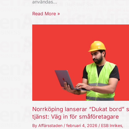
användas…
Read More »
Norrköping lanserar “Dukat bord” 
tjänst: Väg in för småföretagare
By
Affärsstaden
/
februari 4, 2026
/
ESB Inrikes
,