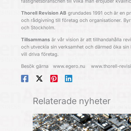
fastighetsbranschen till vilka man erbjuder kvali
Thorell Revision AB
grundades 1991 och är en pre
och rådgivning till företag och organisationer. B
och Stockholm.
Tillsammans
är vår vision är att tillhandahålla r
och utveckla sin verksamhet och därmed öka sin k
vill driva företag.
Besök gärna www.egero.nu www.thorell-revis
Relaterade nyheter