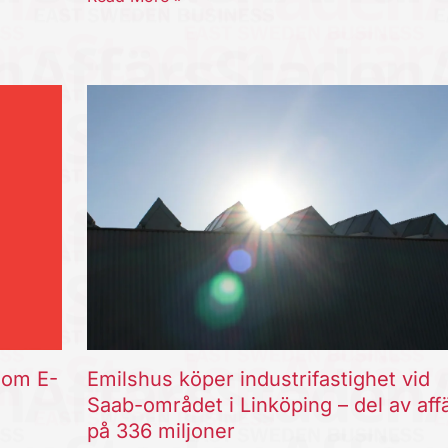
som E-
Emilshus köper industrifastighet vid
Saab-området i Linköping – del av aff
på 336 miljoner