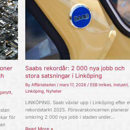
joner
Saabs rekordår: 2 000 nya jobb och
ch
stora satsningar i Linköping
By
Affärsstaden
/
mars 17, 2026
/
ESB Inrikes
,
Industri
,
Linköping
,
Nyheter
gsnytt
,
LINKÖPING. Saab växlar upp i Linköping efter et
rekordstarkt 2025. Försvarskoncernen planerar
stan
omkring 2 000 nya jobb i staden under…
kar för
kan
Read More »