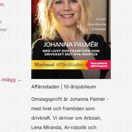
es
,
t
oner
…
a Inlägg
→
Affärsstaden | 10-årsjubileum
Omslagsprofil är Johanna Palmér -
med livet och framtiden som
drivkraft. Vi skriver om Arboair,
Lena Miranda, AI-robotik och