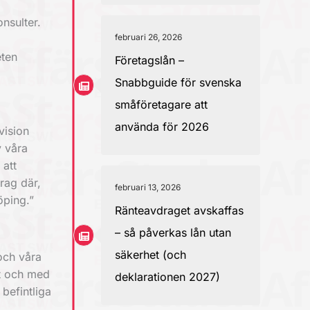
nsulter.
februari 26, 2026
eten
Företagslån –
Snabbguide för svenska
småföretagare att
använda för 2026
vision
v våra
 att
rag där,
februari 13, 2026
öping.”
Ränteavdraget avskaffas
– så påverkas lån utan
säkerhet (och
 och våra
nt och med
deklarationen 2027)
 befintliga