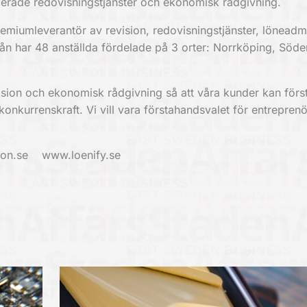
ficerade redovisningstjänster och ekonomisk rådgivning.
miumleverantör av revision, redovisningstjänster, löneadmi
yrån har 48 anställda fördelade på 3 orter: Norrköping, Söd
evision och ekonomisk rådgivning så att våra kunder kan först
onkurrenskraft. Vi vill vara förstahandsvalet för entrepren
ion.se www.loenify.se