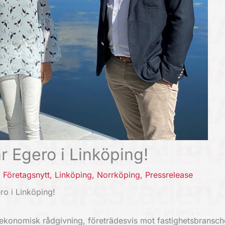
r Egero i Linköping!
,
Företagsnytt
,
Linköping
,
Norrköping
,
Pressrelease
ro i Linköping!
h ekonomisk rådgivning, företrädesvis mot fastighetsbransch