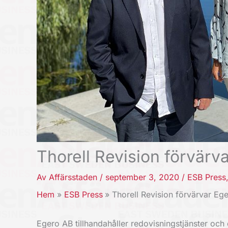
Thorell Revision förvärva
Av
Affärsstaden
/
september 3, 2020
/
ESB Press
Hem
ESB Press
Thorell Revision förvärvar Ege
Egero AB tillhandahåller redovisningstjänster oc