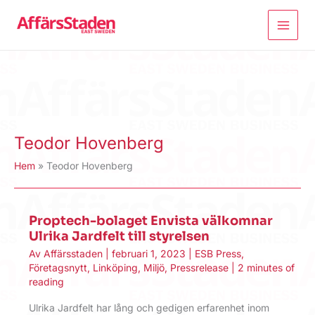
Hoppa
till
innehåll
Teodor Hovenberg
Hem
Teodor Hovenberg
Proptech-bolaget Envista välkomnar
Ulrika Jardfelt till styrelsen
Av
Affärsstaden
|
februari 1, 2023
|
ESB Press
,
Företagsnytt
,
Linköping
,
Miljö
,
Pressrelease
|
2 minutes of
reading
Ulrika Jardfelt har lång och gedigen erfarenhet inom