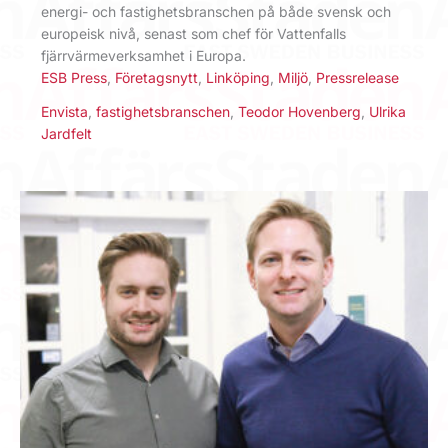
energi- och fastighetsbranschen på både svensk och
europeisk nivå, senast som chef för Vattenfalls
fjärrvärmeverksamhet i Europa.
ESB Press
,
Företagsnytt
,
Linköping
,
Miljö
,
Pressrelease
Envista
,
fastighetsbranschen
,
Teodor Hovenberg
,
Ulrika
Jardfelt