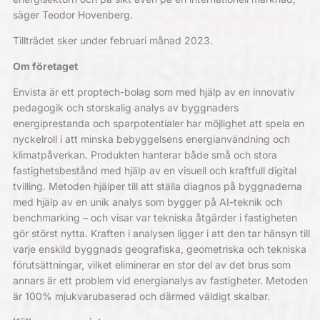
säger Teodor Hovenberg.
Tillträdet sker under februari månad 2023.
Om företaget
Envista är ett proptech-bolag som med hjälp av en innovativ
pedagogik och storskalig analys av byggnaders
energiprestanda och sparpotentialer har möjlighet att spela en
nyckelroll i att minska bebyggelsens energianvändning och
klimatpåverkan. Produkten hanterar både små och stora
fastighetsbestånd med hjälp av en visuell och kraftfull digital
tvilling. Metoden hjälper till att ställa diagnos på byggnaderna
med hjälp av en unik analys som bygger på AI-teknik och
benchmarking – och visar var tekniska åtgärder i fastigheten
gör störst nytta. Kraften i analysen ligger i att den tar hänsyn till
varje enskild byggnads geografiska, geometriska och tekniska
förutsättningar, vilket eliminerar en stor del av det brus som
annars är ett problem vid energianalys av fastigheter. Metoden
är 100% mjukvarubaserad och därmed väldigt skalbar.