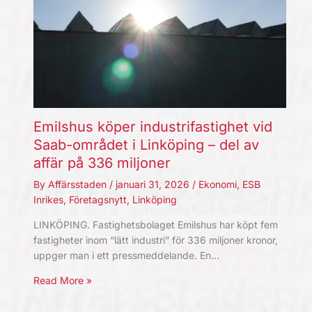
Emilshus köper industrifastighet vid
Saab-området i Linköping – del av
affär på 336 miljoner
By
Affärsstaden
/
januari 31, 2026
/
Ekonomi
,
ESB
Inrikes
,
Företagsnytt
,
Linköping
LINKÖPING. Fastighetsbolaget Emilshus har köpt fem
fastigheter inom “lätt industri” för 336 miljoner kronor,
uppger man i ett pressmeddelande. En…
Read More »