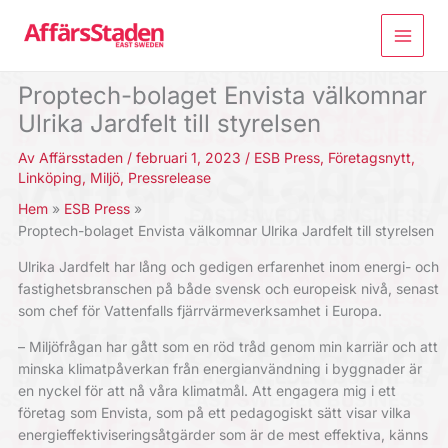
Hoppa
till
innehåll
Proptech-bolaget Envista välkomnar
Ulrika Jardfelt till styrelsen
Av
Affärsstaden
/
februari 1, 2023
/
ESB Press
,
Företagsnytt
,
Linköping
,
Miljö
,
Pressrelease
Hem
ESB Press
Proptech-bolaget Envista välkomnar Ulrika Jardfelt till styrelsen
Ulrika Jardfelt har lång och gedigen erfarenhet inom energi- och
fastighetsbranschen på både svensk och europeisk nivå, senast
som chef för Vattenfalls fjärrvärmeverksamhet i Europa.
– Miljöfrågan har gått som en röd tråd genom min karriär och att
minska klimatpåverkan från energianvändning i byggnader är
en nyckel för att nå våra klimatmål. Att engagera mig i ett
företag som Envista, som på ett pedagogiskt sätt visar vilka
energieffektiviseringsåtgärder som är de mest effektiva, känns