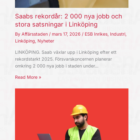
Saabs rekordår: 2 000 nya jobb och
stora satsningar i Linköping
By
Affärsstaden
/
mars 17, 2026
/
ESB Inrikes
,
Industri
,
Linköping
,
Nyheter
LINKÖPING. Saab växlar upp i Linköping efter ett
rekordstarkt 2025. Försvarskoncernen planerar
omkring 2 000 nya jobb i staden under…
Read More »