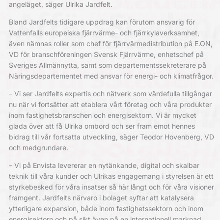
angeläget, säger Ulrika Jardfelt.
Bland Jardfelts tidigare uppdrag kan förutom ansvarig för
Vattenfalls europeiska fjärrvärme- och fjärrkylaverksamhet,
även nämnas roller som chef för fjärrvärmedistribution på E.ON,
VD för branschföreningen Svensk Fjärrvärme, enhetschef på
Sveriges Allmännytta, samt som departementssekreterare på
Näringsdepartementet med ansvar för energi- och klimatfrågor.
– Vi ser Jardfelts expertis och nätverk som värdefulla tillgångar
nu när vi fortsätter att etablera vårt företag och våra produkter
inom fastighetsbranschen och energisektorn. Vi är mycket
glada över att få Ulrika ombord och ser fram emot hennes
bidrag till vår fortsatta utveckling, säger Teodor Hovenberg, VD
och medgrundare.
– Vi på Envista levererar en nytänkande, digital och skalbar
teknik till våra kunder och Ulrikas engagemang i styrelsen är ett
styrkebesked för våra insatser så här långt och för våra visioner
framgent. Jardfelts närvaro i bolaget syftar att katalysera
ytterligare expansion, både inom fastighetssektorn och inom
energisektorn och på sikt även på en internationell marknad,