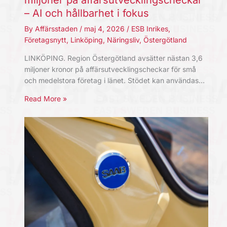
miljoner på affärsutvecklingscheckar
– AI och hållbarhet i fokus
By
Affärsstaden
/
maj 4, 2026
/
ESB Inrikes
,
Företagsnytt
,
Linköping
,
Näringsliv
,
Östergötland
LINKÖPING. Region Östergötland avsätter nästan 3,6
miljoner kronor på affärsutvecklingscheckar för små
och medelstora företag i länet. Stödet kan användas…
Read More »