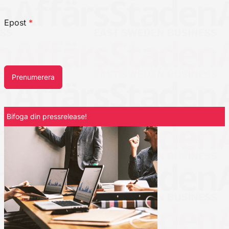
Epost
*
Prenumerera
Bifoga din pressrelease!