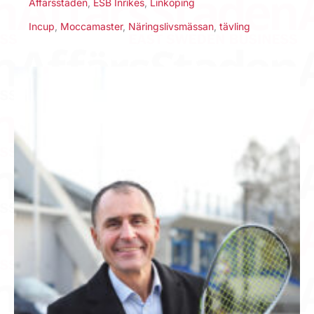
Affärsstaden
,
ESB Inrikes
,
Linköping
Incup
,
Moccamaster
,
Näringslivsmässan
,
tävling