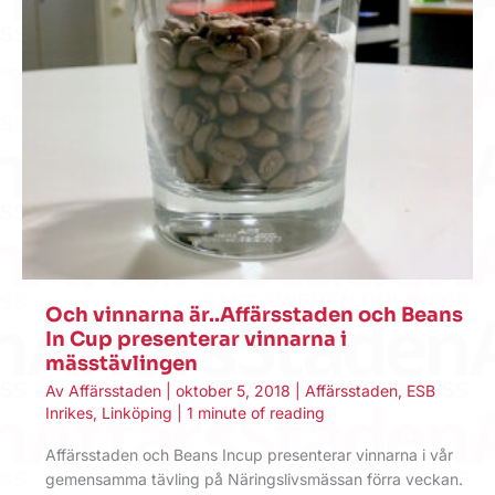
Och vinnarna är..Affärsstaden och Beans
In Cup presenterar vinnarna i
mässtävlingen
Av
Affärsstaden
|
oktober 5, 2018
|
Affärsstaden
,
ESB
Inrikes
,
Linköping
|
1 minute of reading
Affärsstaden och Beans Incup presenterar vinnarna i vår
gemensamma tävling på Näringslivsmässan förra veckan.