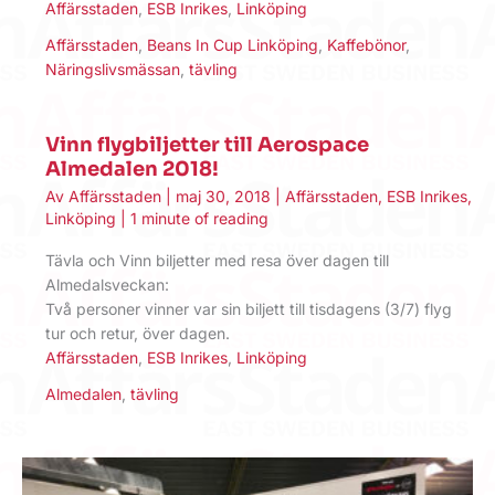
Affärsstaden
,
ESB Inrikes
,
Linköping
Affärsstaden
,
Beans In Cup Linköping
,
Kaffebönor
,
Näringslivsmässan
,
tävling
Vinn flygbiljetter till Aerospace
Almedalen 2018!
Av
Affärsstaden
|
maj 30, 2018
|
Affärsstaden
,
ESB Inrikes
,
Linköping
|
1 minute of reading
Tävla och Vinn biljetter med resa över dagen till
Almedalsveckan:
Två personer vinner var sin biljett till tisdagens (3/7) flyg
tur och retur, över dagen.
Affärsstaden
,
ESB Inrikes
,
Linköping
Almedalen
,
tävling