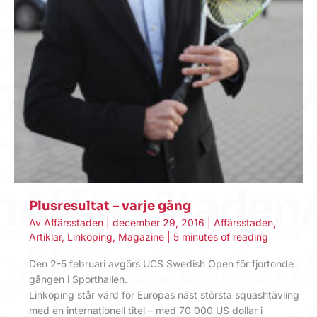
Plusresultat – varje gång
Av
Affärsstaden
|
december 29, 2016
|
Affärsstaden
,
Artiklar
,
Linköping
,
Magazine
|
5 minutes of reading
Den 2-5 februari avgörs UCS Swedish Open för fjortonde
gången i Sporthallen.
Linköping står värd för Europas näst största squashtävling
med en internationell titel – med 70 000 US dollar i