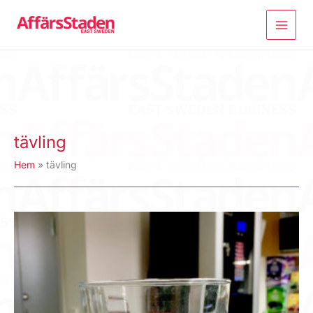
Hoppa
till
innehåll
tävling
Hem
tävling