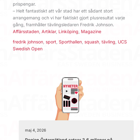
prispengar.
– Helt fantastiskt att vår stad har ett sådant stort
arrangemang och vi har faktiskt gjort plusresultat varje
gång, framhåller tävlingsledaren Fredrik Johnson.
Affärsstaden
,
Artiklar
,
Linköping
,
Magazine
fredrik johnson
,
sport
,
Sporthallen
,
squash
,
tävling
,
UCS
Swedish Open
maj 4, 2026
Region Östergötland satsar 3,6 miljoner på