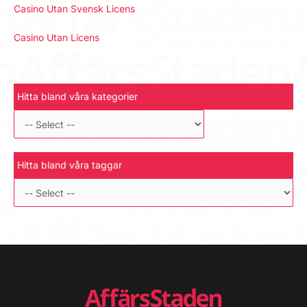
Casino Utan Svensk Licens
Casino Utan Licens
Hitta bland våra kategorier
Hitta bland våra taggar