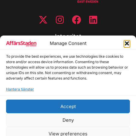
Integritet
Manage Consent
Integritetspolicy
To provide the best experiences, we use technologies like cookies to
Cookiepolicy
store and/or access device information. Consenting to these
Disclaimer
technologies will allow us to process data such as browsing behavior or
Redaktionell policy
unique IDs on this site. Not consenting or withdrawing consent, may
Utgivarinformation
adversely affect certain features and functions.
Hantera tjänster
Kontakta oss
Accept
Allmänna frågor: info@affarsstaden.se | Tipsa
redaktionen: tips@affarsstaden.se | Annonsera:
Deny
annons@affarsstaden.se
View preferences
© 2026 Affärsstaden.se | 2025 Alla rättigheter