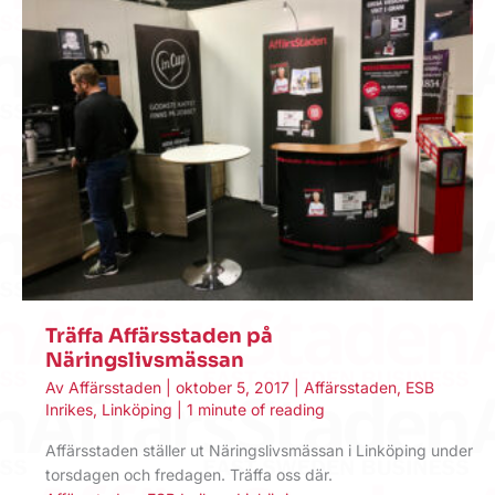
Träffa Affärsstaden på
Näringslivsmässan
Av
Affärsstaden
|
oktober 5, 2017
|
Affärsstaden
,
ESB
Inrikes
,
Linköping
|
1 minute of reading
Affärsstaden ställer ut Näringslivsmässan i Linköping under
torsdagen och fredagen. Träffa oss där.