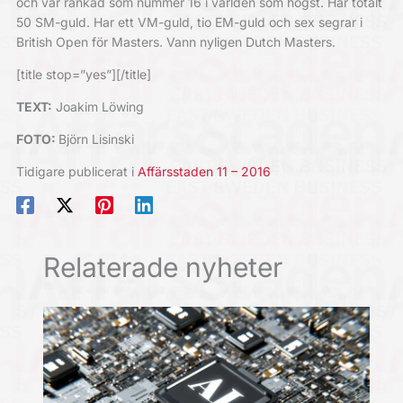
och var rankad som nummer 16 i världen som högst. Har totalt
50 SM-guld. Har ett VM-guld, tio EM-guld och sex segrar i
British Open för Masters. Vann nyligen Dutch Masters.
[title stop=”yes”][/title]
TEXT:
Joakim Löwing
FOTO:
Björn Lisinski
Tidigare publicerat i
Affärsstaden 11 – 2016
Relaterade nyheter