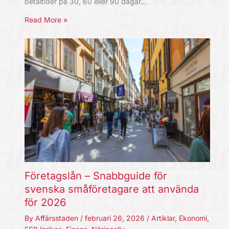
betaltider på 30, 60 eller 90 dagar…
Read More »
Företagslån – Snabbguide för
svenska småföretagare att använda
för 2026
By
Affärsstaden
/
februari 26, 2026
/
Artiklar
,
Ekonomi
,