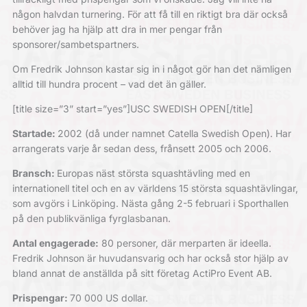
någon halvdan turnering. För att få till en riktigt bra där också
behöver jag ha hjälp att dra in mer pengar från
sponsorer/sambetspartners.
Om Fredrik Johnson kastar sig in i något gör han det nämligen
alltid till hundra procent – vad det än gäller.
[title size=”3” start=”yes”]USC SWEDISH OPEN[/title]
Startade:
2002 (då under namnet Catella Swedish Open). Har
arrangerats varje år sedan dess, frånsett 2005 och 2006.
Bransch:
Europas näst största squashtävling med en
internationell titel och en av världens 15 största squashtävlingar,
som avgörs i Linköping. Nästa gång 2-5 februari i Sporthallen
på den publikvänliga fyrglasbanan.
Antal engagerade:
80 personer, där merparten är ideella.
Fredrik Johnson är huvudansvarig och har också stor hjälp av
bland annat de anställda på sitt företag ActiPro Event AB.
Prispengar:
70 000 US dollar.