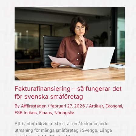
Fakturafinansiering – så fungerar det
för svenska småföretag
By
Affärsstaden
/
februari 27, 2026
/
Artiklar
,
Ekonomi
,
ESB Inrikes
,
Finans
,
Näringsliv
Att hantera likviditetsbrist är en återkommande
utmaning för många småföretag i Sverige. Långa