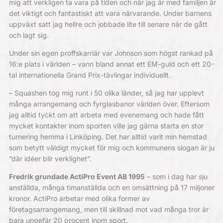
mig att verkligen ta vara på tiden och när jag är med familjen är
det viktigt och fantastiskt att vara närvarande. Under barnens
uppväxt satt jag hellre och jobbade lite till senare när de gått
och lagt sig.
Under sin egen proffskarriär var Johnson som högst rankad på
16:e plats i världen – vann bland annat ett EM-guld och ett 20-
tal internationella Grand Prix-tävlingar individuellt.
– Squashen tog mig runt i 50 olika länder, så jag har upplevt
många arrangemang och fyrglasbanor världen över. Eftersom
jag alltid tyckt om att arbeta med evenemang och hade fått
mycket kontakter inom sporten ville jag gärna starta en stor
turnering hemma i Linköping. Det har alltid varit min hemstad
som betytt väldigt mycket för mig och kommunens slogan är ju
”där idéer blir verklighet”.
Fredrik grundade ActiPro
Event AB 1995
– som i dag har sju
anställda, många timanställda och en omsättning på 17 miljoner
kronor. ActiPro arbetar med olika former av
företagsarrangemang, men till skillnad mot vad många tror är
bara ungefär 20 procent inom sport.