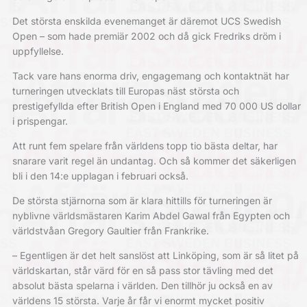
Det största enskilda evenemanget är däremot UCS Swedish
Open – som hade premiär 2002 och då gick Fredriks dröm i
uppfyllelse.
Tack vare hans enorma driv, engagemang och kontaktnät har
turneringen utvecklats till Europas näst största och
prestigefyllda efter British Open i England med 70 000 US dollar
i prispengar.
Att runt fem spelare från världens topp tio bästa deltar, har
snarare varit regel än undantag. Och så kommer det säkerligen
bli i den 14:e upplagan i februari också.
De största stjärnorna som är klara hittills för turneringen är
nyblivne världsmästaren Karim Abdel Gawal från Egypten och
världstvåan Gregory Gaultier från Frankrike.
– Egentligen är det helt sanslöst att Linköping, som är så litet på
världskartan, står värd för en så pass stor tävling med det
absolut bästa spelarna i världen. Den tillhör ju också en av
världens 15 största. Varje år får vi enormt mycket positiv