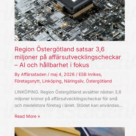
Region Östergötland satsar 3,6
miljoner på affärsutvecklingscheckar
– AI och hållbarhet i fokus
By
Affärsstaden
/
maj 4, 2026
/
ESB Inrikes
,
Företagsnytt
,
Linköping
,
Näringsliv
,
Östergötland
LINKÖPING. Region Östergötland avsätter nästan 3,6
miljoner kronor på affärsutvecklingscheckar för små
och medelstora företag i länet. Stödet kan användas…
Read More »