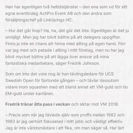
Han har egentligen två heltidstjänster – den ena som vd för sitt
egna eventbolag ActiPro Event AB och den andra som
försäljningschef på Linköpings HC.
– Hur det går ihop? Ha, ha, det gör det inte. Egentligen är det ju
omöjligt. Men jag har blivit bättre på att delegera uppgifter.
Finns ju inte en chans att hinna med allting på egen hand. Förr
var jag med och petade i allting i mitt företag, men nu har jag
blivit mycket bättre på att lägga över ansvar på mina
fantastiska medarbetare, säger Fredrik Johnson.
Som om inte det vore nog är han tävlingsledare för UCS
Swedish Open för fjortonde gången – och tävlar dessutom
vidare inom squashen med ett bland annat ett VM-guld och tio
EM-guld under karriären.
Fredrik tränar åtta pass i veckan
och siktar mot VM 2018.
– Precis som när jag tävlade själv som proffs mellan 1982 och
1993 är jag oerhört fokuserad i mitt jobb och väldigt effektiv.
Jag är inte världsmästare i att fika, om man säger så. Har lärt