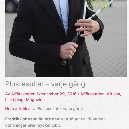
Plusresultat – varje gång
Av
Affärsstaden
/
december 29, 2016
/
Affärsstaden
,
Artiklar
,
Linköping
,
Magazine
Hem
Artiklar
Plusresultat – varje gång
Fredrik Johnson är inte den
som säger nej till varken
utmaningar eller mycket jobb.