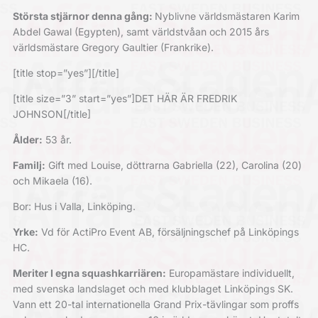
Största stjärnor denna gång:
Nyblivne världsmästaren Karim
Abdel Gawal (Egypten), samt världstvåan och 2015 års
världsmästare Gregory Gaultier (Frankrike).
[title stop=”yes”][/title]
[title size=”3” start=”yes”]DET HÄR ÄR FREDRIK
JOHNSON[/title]
Ålder:
53 år.
Familj:
Gift med Louise, döttrarna Gabriella (22), Carolina (20)
och Mikaela (16).
Bor:
Hus i Valla, Linköping.
Yrke:
Vd för ActiPro Event AB, försäljningschef på Linköpings
HC.
Meriter I egna squashkarriären:
Europamästare individuellt,
med svenska landslaget och med klubblaget Linköpings SK.
Vann ett 20-tal internationella Grand Prix-tävlingar som proffs