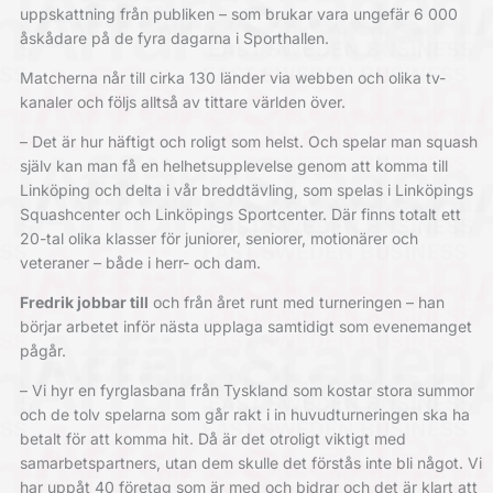
uppskattning från publiken – som brukar vara ungefär 6 000
åskådare på de fyra dagarna i Sporthallen.
Matcherna når till cirka 130 länder via webben och olika tv-
kanaler och följs alltså av tittare världen över.
– Det är hur häftigt och roligt som helst. Och spelar man squash
själv kan man få en helhetsupplevelse genom att komma till
Linköping och delta i vår breddtävling, som spelas i Linköpings
Squashcenter och Linköpings Sportcenter. Där finns totalt ett
20-tal olika klasser för juniorer, seniorer, motionärer och
veteraner – både i herr- och dam.
Fredrik jobbar till
och från året runt med turneringen – han
börjar arbetet inför nästa upplaga samtidigt som evenemanget
pågår.
– Vi hyr en fyrglasbana från Tyskland som kostar stora summor
och de tolv spelarna som går rakt i in huvudturneringen ska ha
betalt för att komma hit. Då är det otroligt viktigt med
samarbetspartners, utan dem skulle det förstås inte bli något. Vi
har uppåt 40 företag som är med och bidrar och det är klart att