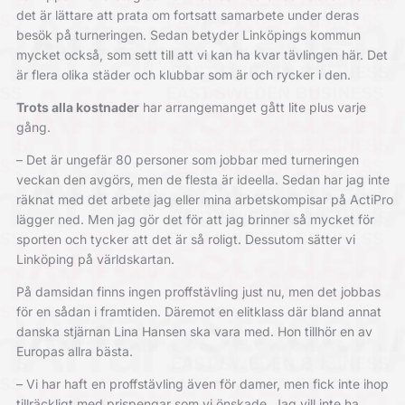
det är lättare att prata om fortsatt samarbete under deras
besök på turneringen. Sedan betyder Linköpings kommun
mycket också, som sett till att vi kan ha kvar tävlingen här. Det
är flera olika städer och klubbar som är och rycker i den.
Trots alla kostnader
har arrangemanget gått lite plus varje
gång.
– Det är ungefär 80 personer som jobbar med turneringen
veckan den avgörs, men de flesta är ideella. Sedan har jag inte
räknat med det arbete jag eller mina arbetskompisar på ActiPro
lägger ned. Men jag gör det för att jag brinner så mycket för
sporten och tycker att det är så roligt. Dessutom sätter vi
Linköping på världskartan.
På damsidan finns ingen proffstävling just nu, men det jobbas
för en sådan i framtiden. Däremot en elitklass där bland annat
danska stjärnan Lina Hansen ska vara med. Hon tillhör en av
Europas allra bästa.
– Vi har haft en proffstävling även för damer, men fick inte ihop
tillräckligt med prispengar som vi önskade. Jag vill inte ha