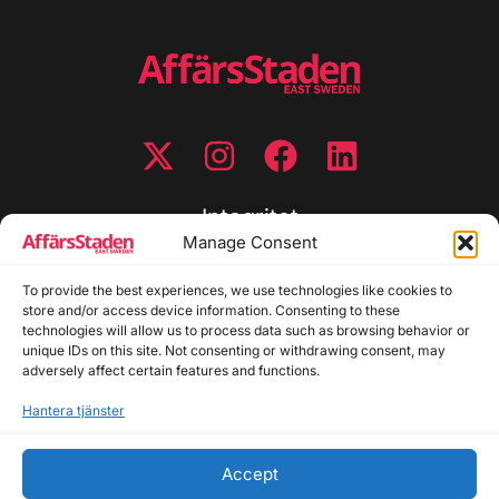
Integritet
Manage Consent
Integritetspolicy
Cookiepolicy
To provide the best experiences, we use technologies like cookies to
store and/or access device information. Consenting to these
Disclaimer
technologies will allow us to process data such as browsing behavior or
Redaktionell policy
unique IDs on this site. Not consenting or withdrawing consent, may
Utgivarinformation
adversely affect certain features and functions.
Hantera tjänster
Kontakta oss
Accept
Allmänna frågor: info@affarsstaden.se | Tipsa