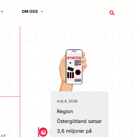
OM OSS
Sök
maj 4, 2026
Region
Östergötland satsar
3,6 miljoner på
 of