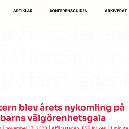
ARTIKLAR
KONFERENSGUIDEN
ARKIVERAT
ern blev årets nykomling på
 barns välgörenhetsgala
en
|
november 17, 2023
|
Affärsstaden
,
ESB Inrikes
|
1 minute