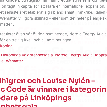
a marknaden. Strategiskt har man breddat styrelsens kompet
n tagit in kapital för att klara en internationell expansion.
t senaste året etablerat sig i bland annat Frankrike, Italien
 Wematter vill göra skillnad – eller som det heter på engelsk
matter”.
gratulerar även vår övriga nominerade, Nordic Energy Audit
r en trevlig kväll och till nomineringen.
nköping
,
Linköpings Välgörenhetsgala
,
Nordic Energy Audit
,
Tappra
la
,
Wematter
hlgren och Louise Nylén –
 Code är vinnare i kategorin
edare på Linköpings
enhetsgala