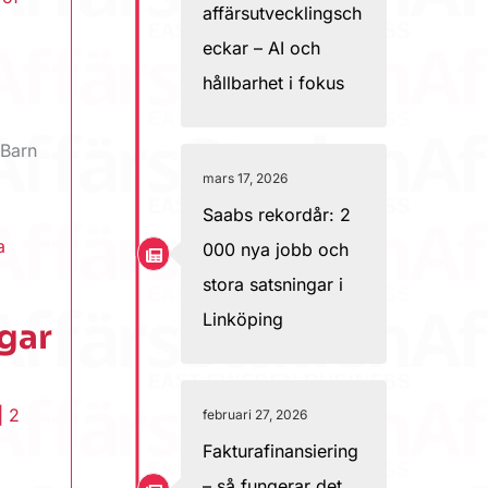
affärsutvecklingsch
eckar – AI och
hållbarhet i fokus
 Barn
mars 17, 2026
Saabs rekordår: 2
a
000 nya jobb och
stora satsningar i
Linköping
gar
|
2
februari 27, 2026
Fakturafinansiering
– så fungerar det