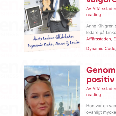
Av
Affärsstad
reading
Anne Kihlgren 
ledare på Link
Affärsstaden
,
E
Dynamic Code
Genom 
positiv
Av
Affärsstad
reading
Hon var en vanl
ovanligt mycke