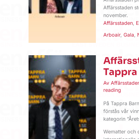
Affärsstaden st
november.
Affärsstaden
,
E
Arboair
,
Gala
,
Affärss
Tappra 
Av
Affärsstad
reading
På Tappra Barn-
förstås vår vi
kategorin ”Åre
Wematter och d