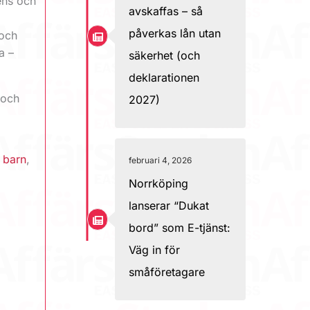
ens och
avskaffas – så
påverkas lån utan
 och
a –
säkerhet (och
deklarationen
 och
2027)
 barn
,
februari 4, 2026
Norrköping
lanserar “Dukat
bord” som E-tjänst:
Väg in för
småföretagare