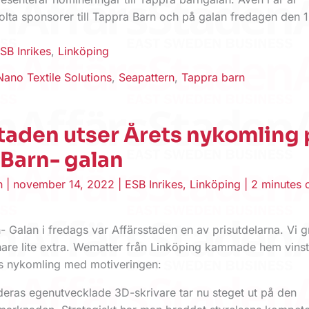
olta sponsorer till Tappra Barn och på galan fredagen den 
SB Inrikes
,
Linköping
Nano Textile Solutions
,
Seapattern
,
Tappra barn
taden utser Årets nykomling 
Barn- galan
en
|
november 14, 2022
|
ESB Inrikes
,
Linköping
|
2 minutes 
 Galan i fredags var Affärsstaden en av prisutdelarna. Vi g
nnare lite extra. Wematter från Linköping kammade hem vinst
ts nykomling med motiveringen:
eras egenutvecklade 3D-skrivare tar nu steget ut på den