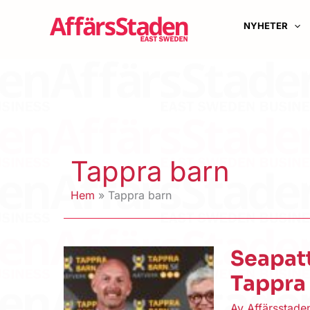
Hoppa
till
NYHETER
innehåll
Tappra barn
Hem
Tappra barn
Seapatt
Tappra
Av
Affärsstad