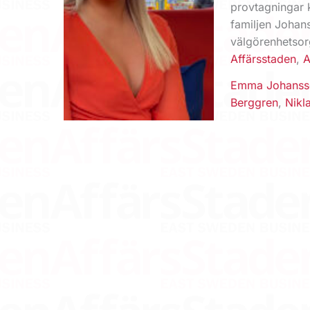
provtagningar 
familjen Johan
välgörenhetsor
Affärsstaden
,
A
Emma Johanss
Berggren
,
Nikl