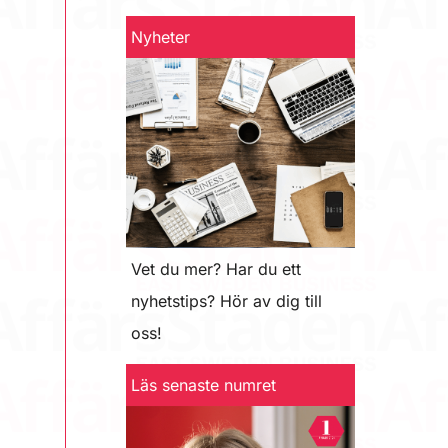
Nyheter
Vet du mer? Har du ett
nyhetstips? Hör av dig till
oss!
Läs senaste numret