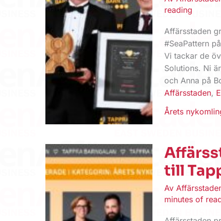
reading
Affärsstaden gr
#SeaPattern på
Vi tackar de ö
Solutions. Ni ä
och Anna på Bo
Affärsstaden
,
E
Årets nykomlin
Affärs
till Ta
Av
Affärsstad
minutes of rea
Affärsstaden pr