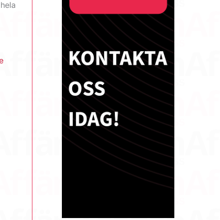
 hela
e