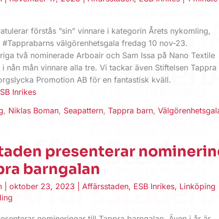
atulerar förstås ”sin” vinnare i kategorin Årets nykomling,
 #Tapprabarns välgörenhetsgala fredag 10 nov-23.
vriga två nominerade Arboair och Sam Issa på Nano Textile
r i nån mån vinnare alla tre. Vi tackar även Stiftelsen Tappra
rgslycka Promotion AB för en fantastisk kväll.
SB Inrikes
g
,
Niklas Boman
,
Seapattern
,
Tappra barn
,
Välgörenhetsgal
staden presenterar nominerin
ppra barngalan
en
|
oktober 23, 2023
|
Affärsstaden
,
ESB Inrikes
,
Linköping
ding
esenterar nomineringar till Tappra barngalan. Även i år är