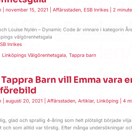
en
|
november 15, 2021
|
Affärsstaden
,
ESB Inrikes
|
2 minute
och Louise Nylén – Dynamic Code är vinnare i kategorin År
öpings välgörenhetsgala
SB Inrikes
,
Linköpings Välgörenhetsgala
,
Tappra barn
Tappra Barn vill Emma vara e
 förebild
en
|
augusti 20, 2021
|
Affärsstaden
,
Artiklar
,
Linköping
|
4 m
ig, glad och sprallig 4-åring som helt plötsligt började vilj
t och som alltid var törstig. Efter många undersökningar oc