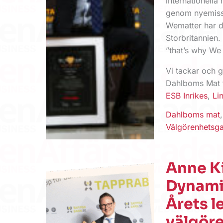
internationell
genom nyemissio
Wematter har de
Storbritannien.
”that’s why We 
Vi tackar och 
Dahlboms Mat fö
ESB Inrikes
,
Li
Dahlboms mat
Välgörenhetsga
Anne Ki
Dynamic
Årets l
välgör