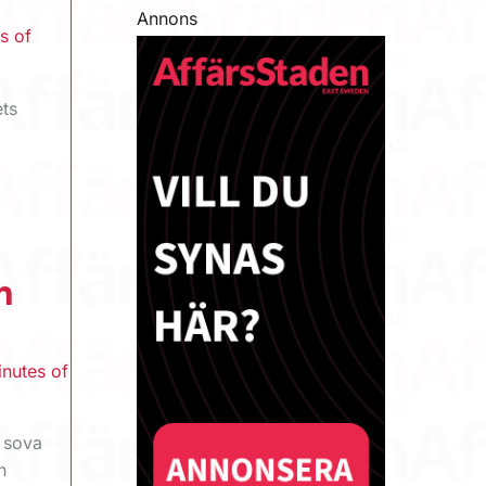
Annons
s of
ets
n
inutes of
a sova
h