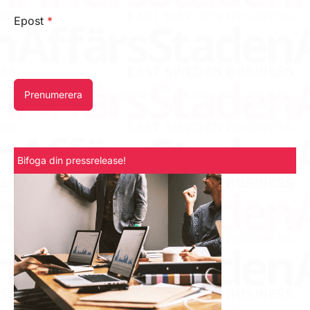
Epost
*
Prenumerera
Bifoga din pressrelease!