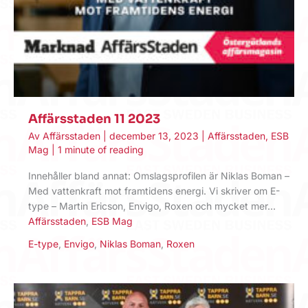
Affärsstaden 11 2023
Av
Affärsstaden
|
december 13, 2023
|
Affärsstaden
,
ESB
Mag
|
1 minute of reading
Innehåller bland annat: Omslagsprofilen är Niklas Boman –
Med vattenkraft mot framtidens energi. Vi skriver om E-
type – Martin Ericson, Envigo, Roxen och mycket mer…
Affärsstaden
,
ESB Mag
E-type
,
Envigo
,
Niklas Boman
,
Roxen