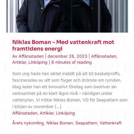
Niklas Boman – Med vattenkraft mot
framtidens energi
Av
Affärsstaden
|
december 26, 2023
|
Affärsstaden
,
Artiklar
,
Linköping
|
6 minutes of reading
Som ung hade han siktet inställt på att bli basketproffs,
fascinerades av allt som flyger och drömde om rymden.
Idag leder han ett innovativt företag som bedriver sin
verksamhet på en klart lägre nivå – nämligen under
vattenytan. Vi möter Niklas Boman, VD för Seapattern som
i början av november […]
Affärsstaden
,
Artiklar
,
Linköping
Årets nykomling
,
Niklas Boman
,
Seapattern
,
Vattenkraft