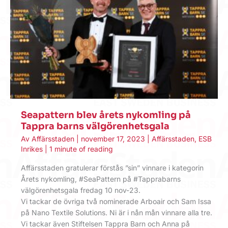
Seapattern blev årets nykomling på
Tappra barns välgörenhetsgala
Av
Affärsstaden
|
november 17, 2023
|
Affärsstaden
,
ESB
Inrikes
|
1 minute of reading
Affärsstaden gratulerar förstås ”sin” vinnare i kategorin
Årets nykomling, #SeaPattern på #Tapprabarns
välgörenhetsgala fredag 10 nov-23.
Vi tackar de övriga två nominerade Arboair och Sam Issa
på Nano Textile Solutions. Ni är i nån mån vinnare alla tre.
Vi tackar även Stiftelsen Tappra Barn och Anna på