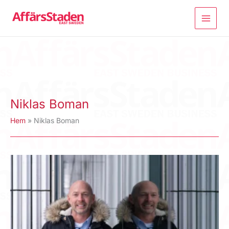
Hoppa
till
innehåll
Niklas Boman
Hem
Niklas Boman