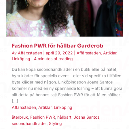
Fashion PWR för hållbar Garderob
Av
Affärsstaden
|
april 29, 2022
|
Affärsstaden
,
Artiklar
,
Linköping
|
4 minutes of reading
Du kan köpa secondhandkläder i en butik eller på nätet,
hyra kläder för speciella event – eller vid specifika tillfällen
byta kläder med någon. Linköpingsbon Joana Santos
kommer nu med en ny spännande lösning – att kunna göra
allt detta på hennes sajt Fashion PWR för att få en hållbar
[…]
Affärsstaden
,
Artiklar
,
Linköping
återbruk
,
Fashion PWR
,
hållbart
,
Joana Santos
,
secondhandkläder
,
Styling