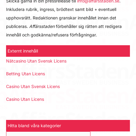
Skicka gärna in din pressrelease till
info@affarsstaden.se
.
Inkludera rubrik, ingress, brödtext samt bild + eventuell
upphovsrätt. Redaktionen granskar innehållet innan det
publiceras.
Affärsstaden
förbehåller sig rätten att redigera
innehåll och godkänna/refusera förfrågningar.
Externt innehåll
Nätcasino Utan Svensk Licens
Betting Utan Licens
Casino Utan Svensk Licens
Casino Utan Licens
Hitta bland våra kategorier