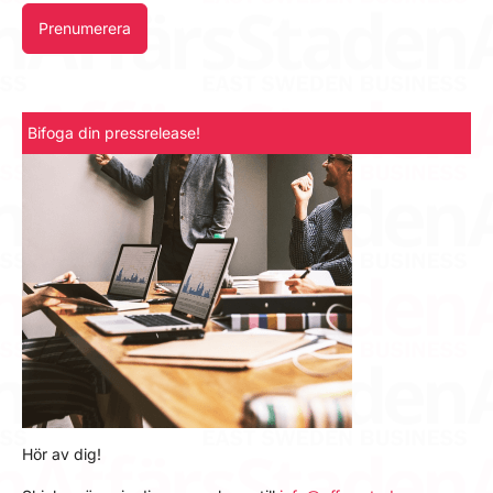
Prenumerera
Bifoga din pressrelease!
Hör av dig!