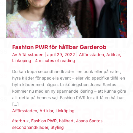
Fashion PWR för hållbar Garderob
Av
Affärsstaden
|
april 29, 2022
|
Affärsstaden
,
Artiklar
,
Linköping
|
4 minutes of reading
Du kan köpa secondhandkläder i en butik eller på nätet,
hyra kläder för speciella event – eller vid specifika tillfällen
byta kläder med någon. Linköpingsbon Joana Santos
kommer nu med en ny spännande lösning – att kunna göra
allt detta på hennes sajt Fashion PWR för att få en hållbar
[…]
Affärsstaden
,
Artiklar
,
Linköping
återbruk
,
Fashion PWR
,
hållbart
,
Joana Santos
,
secondhandkläder
,
Styling