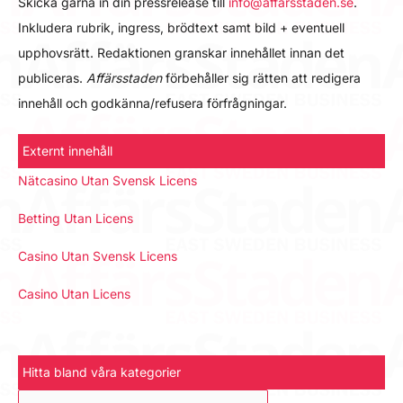
Skicka gärna in din pressrelease till
info@affarsstaden.se
.
Inkludera rubrik, ingress, brödtext samt bild + eventuell
upphovsrätt. Redaktionen granskar innehållet innan det
publiceras.
Affärsstaden
förbehåller sig rätten att redigera
innehåll och godkänna/refusera förfrågningar.
Externt innehåll
Nätcasino Utan Svensk Licens
Betting Utan Licens
Casino Utan Svensk Licens
Casino Utan Licens
Hitta bland våra kategorier