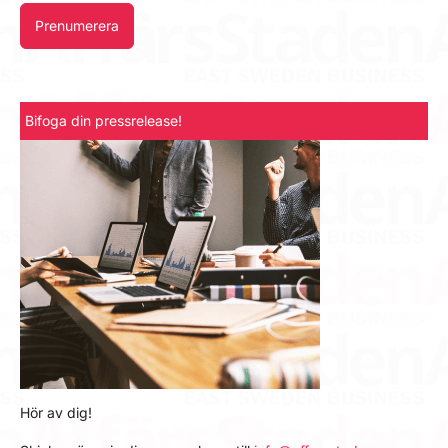
Prenumerera
Bifoga din pressrelease!
Hör av dig!