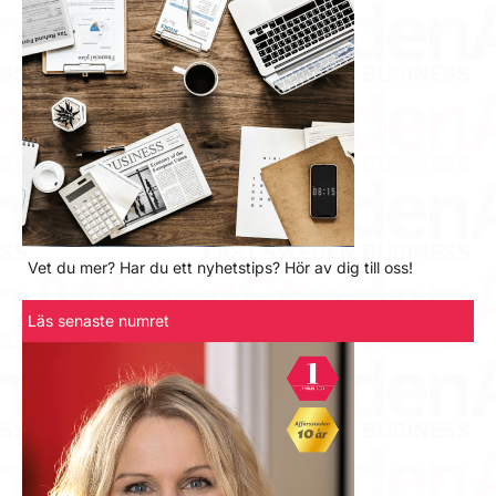
Vet du mer? Har du ett nyhetstips? Hör av dig till oss!
Läs senaste numret