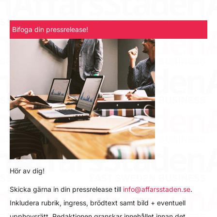
Bifoga din pressrelease!
Hör av dig!
Skicka gärna in din pressrelease till
info@affarsstaden.se
.
Inkludera rubrik, ingress, brödtext samt bild + eventuell
upphovsrätt. Redaktionen granskar innehållet innan det