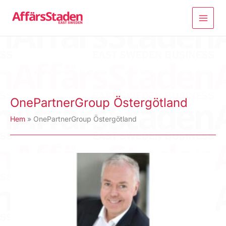
Hoppa
till
innehåll
OnePartnerGroup Östergötland
Hem
OnePartnerGroup Östergötland