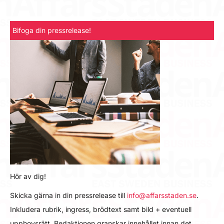
Bifoga din pressrelease!
Hör av dig!
Skicka gärna in din pressrelease till
info@affarsstaden.se
.
Inkludera rubrik, ingress, brödtext samt bild + eventuell
upphovsrätt. Redaktionen granskar innehållet innan det