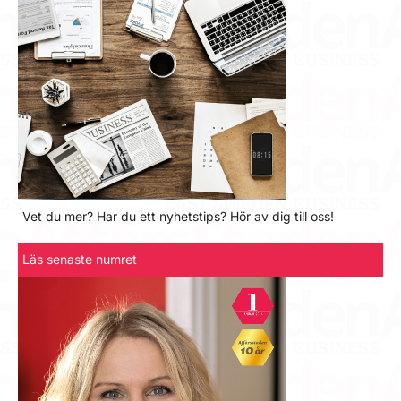
Vet du mer? Har du ett nyhetstips? Hör av dig till oss!
Läs senaste numret